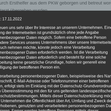
durch Ersthelfer aus dem PKW geborgen und betreut wor
otarzt übergeben wurden.
: 17.11.2022
egende Krankenhäuser.
reuen uns sehr über Ihr Interesse an unserem Unternehmen. Ein
ng der Internetseiten ist grundsätzlich ohne jede Angabe
fallaufnahme vollgesperrt und der Verkehr weiträumig
nenbezogener Daten möglich. Sofern eine betroffene Person
en Rettungskräfte, die freiwilligen Feuerwehren Asbach,
dere Services unseres Unternehmens über unsere Internetseite
uch nehmen möchte, könnte jedoch eine Verarbeitung
atz.
nenbezogener Daten erforderlich werden. Ist die Verarbeitung
nenbezogener Daten erforderlich und besteht für eine solche
 Ersthelfern für ihren couragierten Einsatz beim befreie
beitung keine gesetzliche Grundlage, holen wir generell eine
lligung der betroffenen Person ein.
s, sowie den anschließenden Betreuungen an den
erarbeitung personenbezogener Daten, beispielsweise des Na
nschrift, E-Mail-Adresse oder Telefonnummer einer betroffenen
n, erfolgt stets im Einklang mit der Datenschutz-Grundverordnu
s bei Sachschäden.
n Übereinstimmung mit den für uns geltenden landesspezifisch
schutzbestimmungen. Mittels dieser Datenschutzerklärung mö
 Unternehmen die Öffentlichkeit über Art, Umfang und Zweck de
rhobenen, genutzten und verarbeiteten personenbezogenen Da
mieren. Ferner werden betroffene Personen mittels dieser