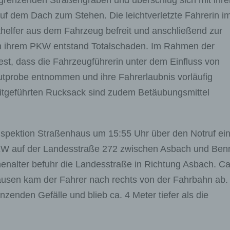
angrenzenden Straßengraben und überschlug sich mit ihr
 dem Dach zum Stehen. Die leichtverletzte Fahrerin i
thelfer aus dem Fahrzeug befreit und anschließend zur
n ihrem PKW entstand Totalschaden. Im Rahmen der
est, dass die Fahrzeugführerin unter dem Einfluss von
utprobe entnommen und ihre Fahrerlaubnis vorläufig
 mitgeführten Rucksack sind zudem Betäubungsmittel
spektion Straßenhaus um 15:55 Uhr über den Notruf ei
PKW auf der Landesstraße 272 zwischen Asbach und Ben
nalter befuhr die Landesstraße in Richtung Asbach. Ca
usen kam der Fahrer nach rechts von der Fahrbahn ab.
nden Gefälle und blieb ca. 4 Meter tiefer als die