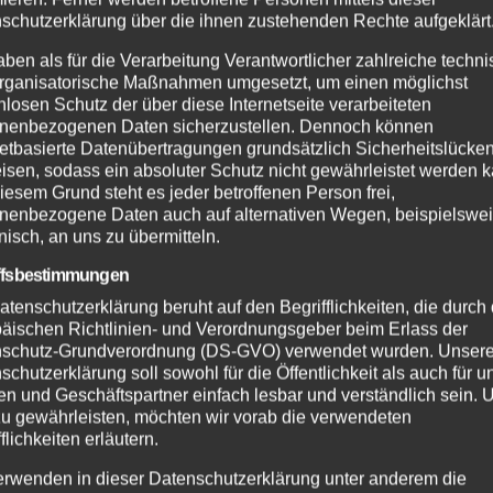
n mit
Habt Ihr die Warnungen bekom
schutzerklärung über die ihnen zustehenden Rechte aufgeklärt
aben als für die Verarbeitung Verantwortlicher zahlreiche techn
rganisatorische Maßnahmen umgesetzt, um einen möglichst
nlosen Schutz der über diese Internetseite verarbeiteten
nenbezogenen Daten sicherzustellen. Dennoch können
netbasierte Datenübertragungen grundsätzlich Sicherheitslücke
isen, sodass ein absoluter Schutz nicht gewährleistet werden k
iesem Grund steht es jeder betroffenen Person frei,
nenbezogene Daten auch auf alternativen Wegen, beispielswe
onisch, an uns zu übermitteln.
ffsbestimmungen
atenschutzerklärung beruht auf den Begrifflichkeiten, die durch
äischen Richtlinien- und Verordnungsgeber beim Erlass der
EHR
NEUWIED
ALTENKIRCHEN
FEUERWEHR
schutz-Grundverordnung (DS-GVO) verwendet wurden. Unser
SDIENST
POLIZEI
RETTUNGSDIENST
schutzerklärung soll sowohl für die Öffentlichkeit als auch für u
 Jahre
Rauchentwickl
n und Geschäftspartner einfach lesbar und verständlich sein.
helfer-System:
hinter
zu gewährleisten, möchten wir vorab die verwendeten
 50 Einsätze in
leerstehendem
flichkeiten erläutern.
UG. 2026
2. AUG. 2026
 VG Asbach
Gebäude sorgt f
erwenden in dieser Datenschutzerklärung unter anderem die