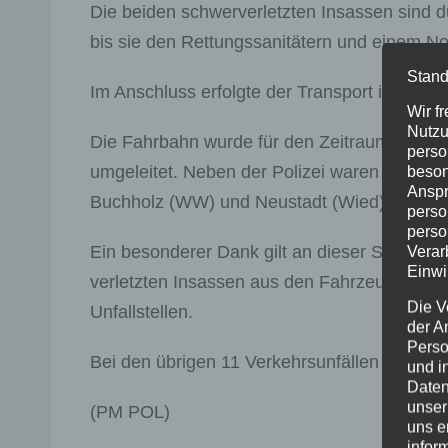
Die beiden schwerverletzten Insassen sind 
bis sie den Rettungssanitätern und einem N
Stand
Im Anschluss erfolgte der Transport in umli
Wir f
Nutzu
Die Fahrbahn wurde für den Zeitraum der Un
perso
umgeleitet. Neben der Polizei waren ärztlich
beson
Anspr
Buchholz (WW) und Neustadt (Wied) im Eins
perso
perso
Ein besonderer Dank gilt an dieser Stelle den
Verar
Einwi
verletzten Insassen aus den Fahrzeugwrack
Die V
Unfallstellen.
der A
Perso
Bei den übrigen 11 Verkehrsunfällen blieb e
und i
Daten
unser
(PM POL)
uns e
infor