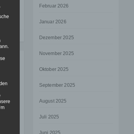
men?
.
Februar 2026
ische
Januar 2026
Dezember 2025
n
ann.
November 2025
ise
Oktober 2025
 den
September 2025
e
August 2025
nsere
ung
 Um
Juli 2025
ür
Juni 2025