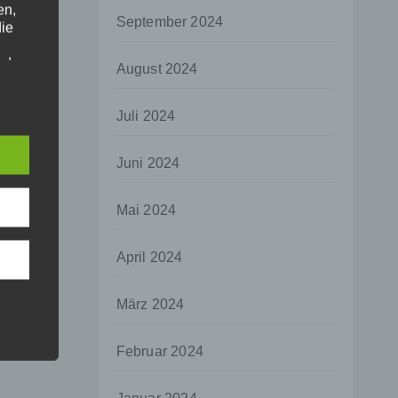
en,
September 2024
die
oder
August 2024
tung.
Juli 2024
er
Juni 2024
ung
Mai 2024
April 2024
hen,
März 2024
ng,
essen,
Februar 2024
ser