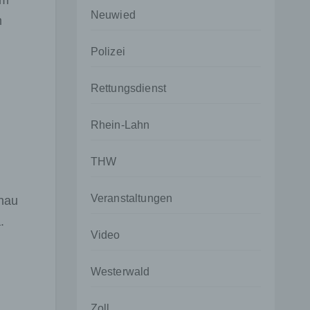
em
Neuwied
m
Polizei
Rettungsdienst
Rhein-Lahn
THW
n
Veranstaltungen
nau
.
Video
Westerwald
Zoll