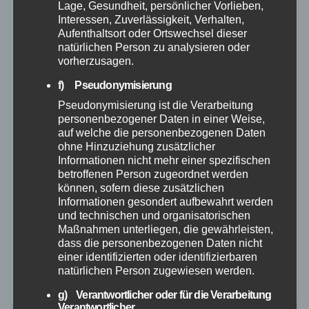
Lage, Gesundheit, persönlicher Vorlieben,
Interessen, Zuverlässigkeit, Verhalten,
Aufenthaltsort oder Ortswechsel dieser
natürlichen Person zu analysieren oder
vorherzusagen.
f) Pseudonymisierung
Pseudonymisierung ist die Verarbeitung
FEUERWEHR
NEUWIED
POLIZEI
RETTUNGSDIENST
personenbezogener Daten in einer Weise,
auf welche die personenbezogenen Daten
Alkoholbedingter Fahrfehler führt
ohne Hinzuziehung zusätzlicher
zu Frontalzusammenstoß
Informationen nicht mehr einer spezifischen
betroffenen Person zugeordnet werden
26. JUNI 2024
können, sofern diese zusätzlichen
Informationen gesondert aufbewahrt werden
Am frühen Mittwochmorgen ereignete sich auf der
und technischen und organisatorischen
Kreisstraße 119 zwischen Großmaischeid und
Maßnahmen unterliegen, die gewährleisten,
dass die personenbezogenen Daten nicht
Stebach ein Verkehrsunfall im Begegnungsverkehr.
einer identifizierten oder identifizierbaren
Ein PKW-Fahrer mittleren Alters geriet in einer Kurve
natürlichen Person zugewiesen werden.
aufgrund alkoholbedingter Fahruntüchtigkeit und
g) Verantwortlicher oder für die Verarbeitung
Verantwortlicher