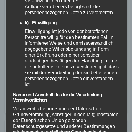
Verantwortlichen oder des
Auftragsverarbeiters befugt sind, die
personenbezogenen Daten zu verarbeiten.
k) Einwilligung
Einwilligung ist jede von der betroffenen
ALTENKIRCHEN
RETTUNGSDIENST
RHEIN-LAHN
WESTERWALD
Person freiwillig für den bestimmten Fall in
MRE-Qualitätssiegel erneut
informierter Weise und unmissverständlich
abgegebene Willensbekundung in Form
bestanden
einer Erklärung oder einer sonstigen
eindeutigen bestätigenden Handlung, mit der
25. JUNI 2024
die betroffene Person zu verstehen gibt, dass
Vor neun Jahren schlossen sich die Landkreise
sie mit der Verarbeitung der sie betreffenden
personenbezogenen Daten einverstanden
Altenkirchen, Rhein-Lahn-Kreis und der
ist.
Westerwaldkreis zu einem Netzwerk zusammen, um
Name und Anschrift des für die Verarbeitung
die Weiterverbreitung von multiresistenten Erregern
Verantwortlichen
(MRE) zu minimieren. Ein wirksames Instrument ist
Verantwortlicher im Sinne der Datenschutz-
Grundverordnung, sonstiger in den Mitgliedstaaten
dabei…
der Europäischen Union geltenden
Datenschutzgesetze und anderer Bestimmungen