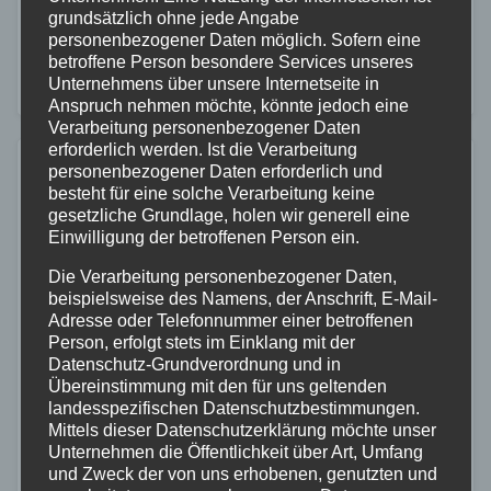
grundsätzlich ohne jede Angabe
schweren Verkehrsunfall mit Verletzten. Ein 42-
personenbezogener Daten möglich. Sofern eine
jähriger Motorradfahrer aus der Verbandsgemeinde
betroffene Person besondere Services unseres
Unternehmens über unsere Internetseite in
Pellenz fuhr in Richtung…
Anspruch nehmen möchte, könnte jedoch eine
Verarbeitung personenbezogener Daten
erforderlich werden. Ist die Verarbeitung
personenbezogener Daten erforderlich und
besteht für eine solche Verarbeitung keine
gesetzliche Grundlage, holen wir generell eine
Einwilligung der betroffenen Person ein.
Die Verarbeitung personenbezogener Daten,
beispielsweise des Namens, der Anschrift, E-Mail-
Adresse oder Telefonnummer einer betroffenen
Person, erfolgt stets im Einklang mit der
Datenschutz-Grundverordnung und in
Übereinstimmung mit den für uns geltenden
landesspezifischen Datenschutzbestimmungen.
Mittels dieser Datenschutzerklärung möchte unser
Unternehmen die Öffentlichkeit über Art, Umfang
und Zweck der von uns erhobenen, genutzten und