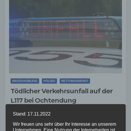
MAYEN-KOBLENZ
POLIZEI
RETTUNGSDIENST
Tödlicher Verkehrsunfall auf der
L117 bei Ochtendung
27. JUNI 2024
Stand: 17.11.2022
Am Abend des 26.06.2024 kam es auf der Landstraße
Wir freuen uns sehr über Ihr Interesse an unserem
117 in der Gemarkung Ochtendung zu einem
Unternehmen. Eine Nutzung der Internetseiten ist