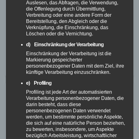
Traktor gerät außer Kontrolle und
Auslesen, das Abfragen, die Verwendung,
die Offenlegung durch Übermittlung,
verletzt Feldarbeiter schwer
Verbreitung oder eine andere Form der
Bereitstellung, den Abgleich oder die
26. JUNI 2024
Verknüpfung, die Einschränkung, das
In den frühen Morgenstunden des 26.06.24 verließ
Löschen oder die Vernichtung.
ein Feldarbeiter während der Heuernte kurzzeitig
d) Einschränkung der Verarbeitung
seinen Traktor mit angehängter Ballenpresse. Nach
Einschränkung der Verarbeitung ist die
Markierung gespeicherter
aktuellen Ermittlungen versäumte er jedoch, das
personenbezogener Daten mit dem Ziel, ihre
Gespann gegen Wegrollen zu sichern.…
künftige Verarbeitung einzuschränken.
e) Profiling
Profiling ist jede Art der automatisierten
Verarbeitung personenbezogener Daten, die
darin besteht, dass diese
personenbezogenen Daten verwendet
werden, um bestimmte persönliche Aspekte,
die sich auf eine natürliche Person beziehen,
zu bewerten, insbesondere, um Aspekte
bezüglich Arbeitsleistung, wirtschaftlicher