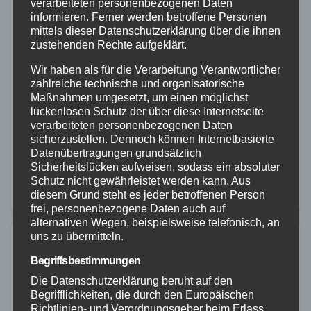
verarbeiteten personenbezogenen Daten
informieren. Ferner werden betroffene Personen
NEUWIED
RETTUNGSDIENST
mittels dieser Datenschutzerklärung über die ihnen
Wenn die Hitze zum
zustehenden Rechte aufgeklärt.
Gesundheitsrisiko wird
Wir haben als für die Verarbeitung Verantwortlicher
zahlreiche technische und organisatorische
26. JUNI 2024
Maßnahmen umgesetzt, um einen möglichst
„Auch bei den Themen Umwelt und Gesundheit und
lückenlosen Schutz der über diese Internetseite
verarbeiteten personenbezogenen Daten
deren Wechselwirkung möchten wir auf der Höhe der
sicherzustellen. Dennoch können Internetbasierte
Zeit sein“. Seine Vorgabe für den Landkreis Neuwied
Datenübertragungen grundsätzlich
Sicherheitslücken aufweisen, sodass ein absoluter
sieht Landrat Achim Hallerbach aktuell auch…
Schutz nicht gewährleistet werden kann. Aus
diesem Grund steht es jeder betroffenen Person
frei, personenbezogene Daten auch auf
alternativen Wegen, beispielsweise telefonisch, an
uns zu übermitteln.
Begriffsbestimmungen
Die Datenschutzerklärung beruht auf den
Begrifflichkeiten, die durch den Europäischen
Richtlinien- und Verordnungsgeber beim Erlass