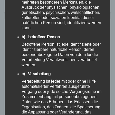
mehreren besonderen Merkmalen, die
Angebote zur Verfügung, die es wohnungslosen
Ausdruck der physischen, physiologischen,
genetischen, psychischen, wirtschaftlichen,
Menschen ermöglichen…
kulturellen oder sozialen Identität dieser
natürlichen Person sind, identifiziert werden
kann.
b) betroffene Person
Betroffene Person ist jede identifizierte oder
identifizierbare natürliche Person, deren
personenbezogene Daten von dem für die
Verarbeitung Verantwortlichen verarbeitet
werden.
c) Verarbeitung
Verarbeitung ist jeder mit oder ohne Hilfe
automatisierter Verfahren ausgeführte
Vorgang oder jede solche Vorgangsreihe im
Zusammenhang mit personenbezogenen
Daten wie das Erheben, das Erfassen, die
Organisation, das Ordnen, die Speicherung,
POLIZEI
RETTUNGSDIENST
WESTERWALD
die Anpassung oder Veränderung, das