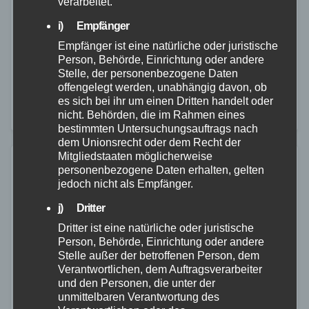
verarbeitet.
26. JUNI 2024
i) Empfänger
Am 25.06.2024, um 07:51 Uhr, ereignete sich an der
Empfänger ist eine natürliche oder juristische
Kreuzung Langendorfer Straße / Luisenstraße ein
Person, Behörde, Einrichtung oder andere
Stelle, der personenbezogene Daten
Verkehrsunfall mit Personenschaden. Ein 80-jähriger
offengelegt werden, unabhängig davon, ob
Autofahrer befuhr die Langendorfer Straße und wollte
es sich bei ihr um einen Dritten handelt oder
nicht. Behörden, die im Rahmen eines
an der besagten…
bestimmten Untersuchungsauftrags nach
dem Unionsrecht oder dem Recht der
Mitgliedstaaten möglicherweise
personenbezogene Daten erhalten, gelten
jedoch nicht als Empfänger.
j) Dritter
Dritter ist eine natürliche oder juristische
Person, Behörde, Einrichtung oder andere
Stelle außer der betroffenen Person, dem
Verantwortlichen, dem Auftragsverarbeiter
und den Personen, die unter der
unmittelbaren Verantwortung des