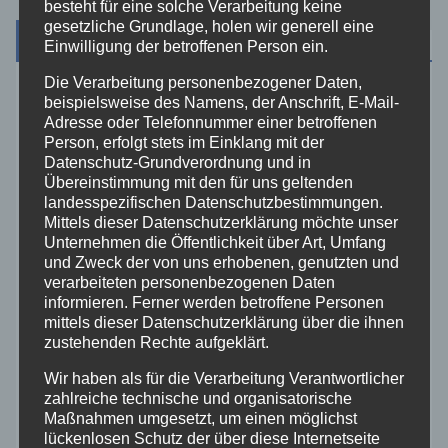
besteht für eine solche Verarbeitung keine
gesetzliche Grundlage, holen wir generell eine
Archiv
Einwilligung der betroffenen Person ein.
Die Verarbeitung personenbezogener Daten,
August 2026
beispielsweise des Namens, der Anschrift, E-Mail-
Adresse oder Telefonnummer einer betroffenen
Person, erfolgt stets im Einklang mit der
Juli 2026
Datenschutz-Grundverordnung und in
Übereinstimmung mit den für uns geltenden
landesspezifischen Datenschutzbestimmungen.
Juni 2026
Mittels dieser Datenschutzerklärung möchte unser
Unternehmen die Öffentlichkeit über Art, Umfang
Mai 2026
und Zweck der von uns erhobenen, genutzten und
verarbeiteten personenbezogenen Daten
informieren. Ferner werden betroffene Personen
April 2026
mittels dieser Datenschutzerklärung über die ihnen
zustehenden Rechte aufgeklärt.
März 2026
Wir haben als für die Verarbeitung Verantwortlicher
zahlreiche technische und organisatorische
Maßnahmen umgesetzt, um einen möglichst
Februar 2026
lückenlosen Schutz der über diese Internetseite