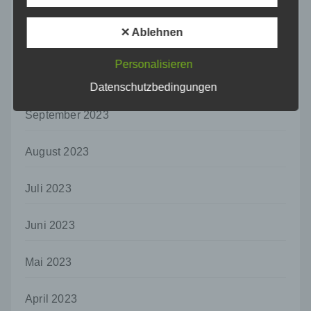
Einschränkung der Verarbeitung ist die
Dezember 2023
Markierung gespeicherter
personenbezogener Daten mit dem Ziel, ihre
✕ Ablehnen
November 2023
künftige Verarbeitung einzuschränken.
Personalisieren
e) Profiling
Oktober 2023
Datenschutzbedingungen
Profiling ist jede Art der automatisierten
Verarbeitung personenbezogener Daten, die
September 2023
darin besteht, dass diese
personenbezogenen Daten verwendet
werden, um bestimmte persönliche Aspekte,
August 2023
die sich auf eine natürliche Person beziehen,
zu bewerten, insbesondere, um Aspekte
bezüglich Arbeitsleistung, wirtschaftlicher
Juli 2023
Lage, Gesundheit, persönlicher Vorlieben,
Interessen, Zuverlässigkeit, Verhalten,
Juni 2023
Aufenthaltsort oder Ortswechsel dieser
natürlichen Person zu analysieren oder
vorherzusagen.
Mai 2023
f) Pseudonymisierung
April 2023
Pseudonymisierung ist die Verarbeitung