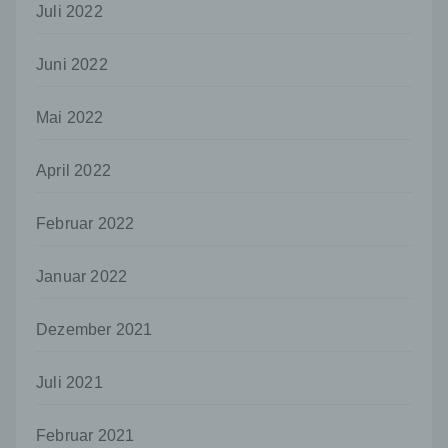
Juli 2022
Verarbeitung durch das Unionsrecht oder
das Recht der Mitgliedstaaten vorgegeben,
so kann der Verantwortliche
Juni 2022
beziehungsweise können die bestimmten
Kriterien seiner Benennung nach dem
Unionsrecht oder dem Recht der
Mai 2022
Mitgliedstaaten vorgesehen werden.
April 2022
h) Auftragsverarbeiter
Auftragsverarbeiter ist eine natürliche oder
juristische Person, Behörde, Einrichtung
Februar 2022
oder andere Stelle, die personenbezogene
Daten im Auftrag des Verantwortlichen
Januar 2022
verarbeitet.
i) Empfänger
Dezember 2021
Empfänger ist eine natürliche oder juristische
Person, Behörde, Einrichtung oder andere
Juli 2021
Stelle, der personenbezogene Daten
offengelegt werden, unabhängig davon, ob
es sich bei ihr um einen Dritten handelt oder
Februar 2021
nicht. Behörden, die im Rahmen eines