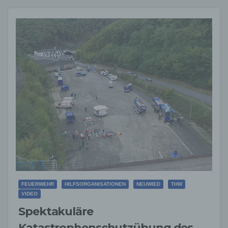
FEUERWEHR
HILFSORGANISATIONEN
NEUWIED
THW
VIDEO
Spektakuläre
Katastrophenschutzübung des