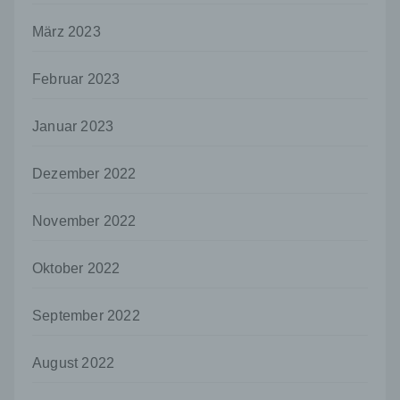
personenbezogener Daten in einer Weise,
auf welche die personenbezogenen Daten
März 2023
ohne Hinzuziehung zusätzlicher
Informationen nicht mehr einer spezifischen
betroffenen Person zugeordnet werden
Februar 2023
können, sofern diese zusätzlichen
Informationen gesondert aufbewahrt werden
Januar 2023
und technischen und organisatorischen
Maßnahmen unterliegen, die gewährleisten,
dass die personenbezogenen Daten nicht
Dezember 2022
einer identifizierten oder identifizierbaren
natürlichen Person zugewiesen werden.
November 2022
g) Verantwortlicher oder für die Verarbeitung
Verantwortlicher
Oktober 2022
Verantwortlicher oder für die Verarbeitung
Verantwortlicher ist die natürliche oder
juristische Person, Behörde, Einrichtung
September 2022
oder andere Stelle, die allein oder
gemeinsam mit anderen über die Zwecke
und Mittel der Verarbeitung von
August 2022
personenbezogenen Daten entscheidet.
Sind die Zwecke und Mittel dieser