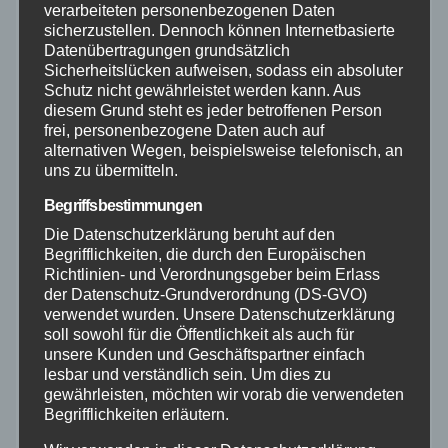
verarbeiteten personenbezogenen Daten
Januar 2026
sicherzustellen. Dennoch können Internetbasierte
Datenübertragungen grundsätzlich
Sicherheitslücken aufweisen, sodass ein absoluter
Dezember 2025
Schutz nicht gewährleistet werden kann. Aus
diesem Grund steht es jeder betroffenen Person
frei, personenbezogene Daten auch auf
November 2025
alternativen Wegen, beispielsweise telefonisch, an
uns zu übermitteln.
Oktober 2025
Begriffsbestimmungen
Die Datenschutzerklärung beruht auf den
September 2025
Begrifflichkeiten, die durch den Europäischen
Richtlinien- und Verordnungsgeber beim Erlass
August 2025
der Datenschutz-Grundverordnung (DS-GVO)
verwendet wurden. Unsere Datenschutzerklärung
soll sowohl für die Öffentlichkeit als auch für
Juli 2025
unsere Kunden und Geschäftspartner einfach
lesbar und verständlich sein. Um dies zu
gewährleisten, möchten wir vorab die verwendeten
Juni 2025
Begrifflichkeiten erläutern.