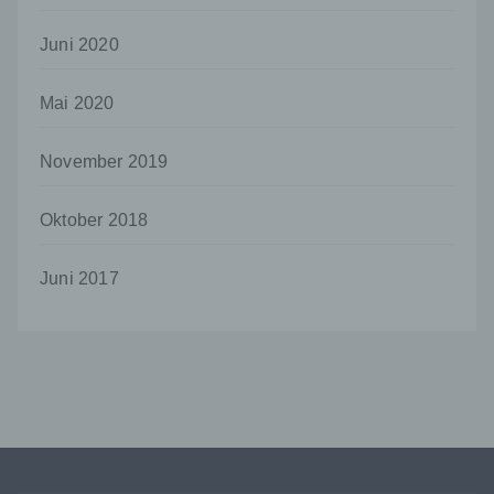
bestimmten Untersuchungsauftrags nach
dem Unionsrecht oder dem Recht der
Juni 2020
Mitgliedstaaten möglicherweise
personenbezogene Daten erhalten, gelten
Mai 2020
jedoch nicht als Empfänger.
j) Dritter
November 2019
Dritter ist eine natürliche oder juristische
Person, Behörde, Einrichtung oder andere
Oktober 2018
Stelle außer der betroffenen Person, dem
Verantwortlichen, dem Auftragsverarbeiter
und den Personen, die unter der
Juni 2017
unmittelbaren Verantwortung des
Verantwortlichen oder des
Auftragsverarbeiters befugt sind, die
personenbezogenen Daten zu verarbeiten.
k) Einwilligung
Einwilligung ist jede von der betroffenen
Person freiwillig für den bestimmten Fall in
informierter Weise und unmissverständlich
abgegebene Willensbekundung in Form