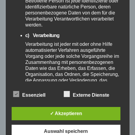
Betroffene Person ist jede identifizierte oder
identifizierbare natürliche Person, deren
August 2024
personenbezogene Daten von dem für die
Verarbeitung Verantwortlichen verarbeitet
werden.
Juli 2024
c) Verarbeitung
Juni 2024
Verarbeitung ist jeder mit oder ohne Hilfe
automatisierter Verfahren ausgeführte
Vorgang oder jede solche Vorgangsreihe im
Mai 2024
Zusammenhang mit personenbezogenen
Daten wie das Erheben, das Erfassen, die
April 2024
Organisation, das Ordnen, die Speicherung,
die Anpassung oder Veränderung, das
Auslesen, das Abfragen, die Verwendung,
März 2024
die Offenlegung durch Übermittlung,
Essenziell
Externe Dienste
Verbreitung oder eine andere Form der
Bereitstellung, den Abgleich oder die
Februar 2024
Verknüpfung, die Einschränkung, das
✓ Akzeptieren
Löschen oder die Vernichtung.
Januar 2024
d) Einschränkung der Verarbeitung
Auswahl speichern