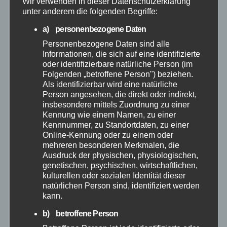
Mai 2025
Wir verwenden in dieser Datenschutzerklärung
unter anderem die folgenden Begriffe:
April 2025
a) personenbezogene Daten
Personenbezogene Daten sind alle
Informationen, die sich auf eine identifizierte
März 2025
oder identifizierbare natürliche Person (im
Folgenden „betroffene Person") beziehen.
Februar 2025
Als identifizierbar wird eine natürliche
Person angesehen, die direkt oder indirekt,
insbesondere mittels Zuordnung zu einer
Januar 2025
Kennung wie einem Namen, zu einer
Kennnummer, zu Standortdaten, zu einer
Dezember 2024
Online-Kennung oder zu einem oder
mehreren besonderen Merkmalen, die
Ausdruck der physischen, physiologischen,
November 2024
genetischen, psychischen, wirtschaftlichen,
kulturellen oder sozialen Identität dieser
natürlichen Person sind, identifiziert werden
Oktober 2024
kann.
b) betroffene Person
September 2024