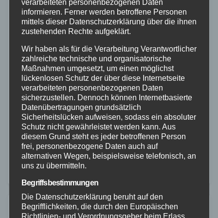
verarbeiteten personenbezogenen Daten
informieren. Ferner werden betroffene Personen
mittels dieser Datenschutzerklärung über die ihnen
zustehenden Rechte aufgeklärt.
POLIZEI
RETTUNGSDIENST
RHEIN-LAHN
Hund greift Großmutter und
Wir haben als für die Verarbeitung Verantwortlicher
zahlreiche technische und organisatorische
Enkelin in Seelbach an – Kind
Maßnahmen umgesetzt, um einen möglichst
lückenlosen Schutz der über diese Internetseite
verletzt
verarbeiteten personenbezogenen Daten
sicherzustellen. Dennoch können Internetbasierte
22. SEP. 2024
Datenübertragungen grundsätzlich
Am 17.09.2024 gegen 16:50 Uhr kam es in Seelbach
Sicherheitslücken aufweisen, sodass ein absoluter
Schutz nicht gewährleistet werden kann. Aus
zu einem Vorfall, bei dem ein Hund eine Großmutter
diesem Grund steht es jeder betroffenen Person
und ihre Enkelin angriff. Der Hund durchbrach die
frei, personenbezogene Daten auch auf
alternativen Wegen, beispielsweise telefonisch, an
Grundstücksbegrenzung und stürmte auf…
uns zu übermitteln.
Begriffsbestimmungen
Die Datenschutzerklärung beruht auf den
Begrifflichkeiten, die durch den Europäischen
Richtlinien- und Verordnungsgeber beim Erlass