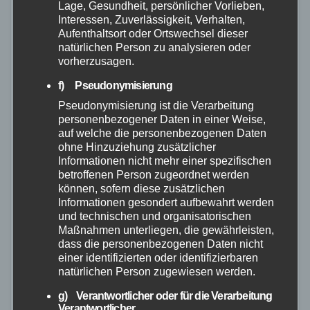
Lage, Gesundheit, persönlicher Vorlieben,
Interessen, Zuverlässigkeit, Verhalten,
Aufenthaltsort oder Ortswechsel dieser
natürlichen Person zu analysieren oder
vorherzusagen.
f) Pseudonymisierung
Pseudonymisierung ist die Verarbeitung
personenbezogener Daten in einer Weise,
auf welche die personenbezogenen Daten
ohne Hinzuziehung zusätzlicher
Informationen nicht mehr einer spezifischen
betroffenen Person zugeordnet werden
können, sofern diese zusätzlichen
Informationen gesondert aufbewahrt werden
FEUERWEHR
POLIZEI
RETTUNGSDIENST
RHEIN-LAHN
und technischen und organisatorischen
Maßnahmen unterliegen, die gewährleisten,
Küchenbrand in Lahnsteiner
dass die personenbezogenen Daten nicht
Wohnhaus – Zwei Personen
einer identifizierten oder identifizierbaren
natürlichen Person zugewiesen werden.
vorsorglich ins Krankenhaus
g) Verantwortlicher oder für die Verarbeitung
gebracht
Verantwortlicher