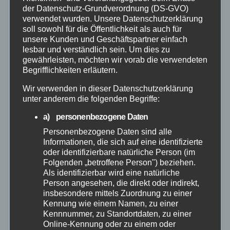
der Datenschutz-Grundverordnung (DS-GVO)
verwendet wurden. Unsere Datenschutzerklärung
soll sowohl für die Öffentlichkeit als auch für
unsere Kunden und Geschäftspartner einfach
lesbar und verständlich sein. Um dies zu
gewährleisten, möchten wir vorab die verwendeten
Begrifflichkeiten erläutern.
Wir verwenden in dieser Datenschutzerklärung
unter anderem die folgenden Begriffe:
a) personenbezogene Daten
Personenbezogene Daten sind alle
Informationen, die sich auf eine identifizierte
oder identifizierbare natürliche Person (im
FEUERWEHR
POLIZEI
RETTUNGSDIENST
WESTERWALD
Folgenden „betroffene Person") beziehen.
Schwerer Verkehrsunfall an
Als identifizierbar wird eine natürliche
Person angesehen, die direkt oder indirekt,
Anschlussstelle Ransbach-
insbesondere mittels Zuordnung zu einer
Baumbach – Frau schwer verletzt
Kennung wie einem Namen, zu einer
Kennnummer, zu Standortdaten, zu einer
22. SEP. 2024
Online-Kennung oder zu einem oder