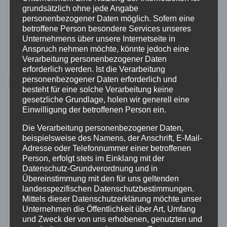
Am Freitagmorgen wurde die Polizeiinspektion
grundsätzlich ohne jede Angabe
personenbezogener Daten möglich. Sofern eine
Straßenhaus um 08:20 Uhr über einen schweren
betroffene Person besondere Services unseres
Verkehrsunfall im Einmündungsbereich der
Unternehmens über unsere Internetseite in
Anspruch nehmen möchte, könnte jedoch eine
Bundesstraße 413 und der Landesstraße 267 in
Verarbeitung personenbezogener Daten
Dierdorf informiert. Dort kam es zu einer…
erforderlich werden. Ist die Verarbeitung
personenbezogener Daten erforderlich und
besteht für eine solche Verarbeitung keine
gesetzliche Grundlage, holen wir generell eine
Einwilligung der betroffenen Person ein.
Die Verarbeitung personenbezogener Daten,
beispielsweise des Namens, der Anschrift, E-Mail-
Adresse oder Telefonnummer einer betroffenen
Person, erfolgt stets im Einklang mit der
Datenschutz-Grundverordnung und in
Übereinstimmung mit den für uns geltenden
landesspezifischen Datenschutzbestimmungen.
Mittels dieser Datenschutzerklärung möchte unser
Unternehmen die Öffentlichkeit über Art, Umfang
und Zweck der von uns erhobenen, genutzten und