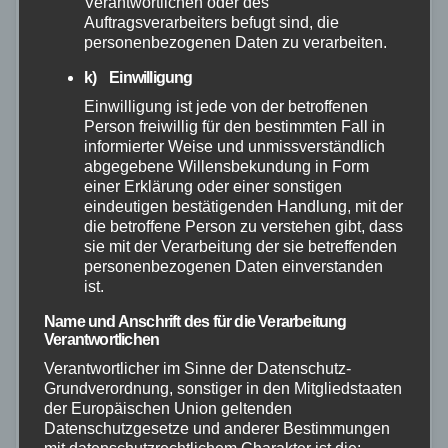
Verantwortlichen oder des
Auftragsverarbeiters befugt sind, die
personenbezogenen Daten zu verarbeiten.
k) Einwilligung
Einwilligung ist jede von der betroffenen
Person freiwillig für den bestimmten Fall in
informierter Weise und unmissverständlich
abgegebene Willensbekundung in Form
einer Erklärung oder einer sonstigen
eindeutigen bestätigenden Handlung, mit der
die betroffene Person zu verstehen gibt, dass
sie mit der Verarbeitung der sie betreffenden
personenbezogenen Daten einverstanden
ist.
FEUERWEHR
POLIZEI
RETTUNGSDIENST
WESTERWALD
Name und Anschrift des für die Verarbeitung
Verantwortlichen
Feuerwehr verhindert
Verantwortlicher im Sinne der Datenschutz-
Ausbreitung – Scheune in
Grundverordnung, sonstiger in den Mitgliedstaaten
Vollbrand
der Europäischen Union geltenden
Datenschutzgesetze und anderer Bestimmungen