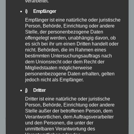
verarbeitet.
i) Empfänger
Empfänger ist eine natürliche oder juristische
Person, Behörde, Einrichtung oder andere
Stelle, der personenbezogene Daten
POLIZEI
RETTUNGSDIENST
WESTERWALD
offengelegt werden, unabhängig davon, ob
es sich bei ihr um einen Dritten handelt oder
Fahrzeug überschlägt sich – Zwei
nicht. Behörden, die im Rahmen eines
Personen schwer verletzt
bestimmten Untersuchungsauftrags nach
dem Unionsrecht oder dem Recht der
22. SEP. 2024
Mitgliedstaaten möglicherweise
personenbezogene Daten erhalten, gelten
Am 18.09.2024, gegen 21:03 Uhr, ereignete sich auf
jedoch nicht als Empfänger.
der L 307 zwischen Mogendorf und Vielbach ein
j) Dritter
schwerer Verkehrsunfall. Aus bislang ungeklärten
Dritter ist eine natürliche oder juristische
Gründen verlor der Fahrer eines Autos in einer
Person, Behörde, Einrichtung oder andere
Stelle außer der betroffenen Person, dem
Linkskurve…
Verantwortlichen, dem Auftragsverarbeiter
und den Personen, die unter der
unmittelbaren Verantwortung des