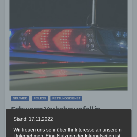
NEUWIED
POLIZEI
RETTUNGSDIENST
Schwerer Verkehrsunfall in
Dierdorf: Motorradfahrer verletzt
Stand: 17.11.2022
Wir freuen uns sehr über Ihr Interesse an unserem
22. SEP. 2024
Unternehmen. Eine Nutzung der Internetseiten ist