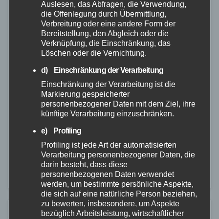
Auslesen, das Abfragen, die Verwendung,
die Offenlegung durch Übermittlung,
Verbreitung oder eine andere Form der
Bereitstellung, den Abgleich oder die
MAYEN-KOBLENZ
POLIZEI
RETTUNGSDIENST
Verknüpfung, die Einschränkung, das
Schwerer Verkehrsunfall auf der
Löschen oder die Vernichtung.
B262 – Motorradfahrer schwer
d) Einschränkung der Verarbeitung
verletzt
Einschränkung der Verarbeitung ist die
Markierung gespeicherter
personenbezogener Daten mit dem Ziel, ihre
22. SEP. 2024
künftige Verarbeitung einzuschränken.
Am 20.09.2024 ereignete sich gegen 17:15 Uhr ein
e) Profiling
schwerer Verkehrsunfall auf der B262 zwischen
Profiling ist jede Art der automatisierten
Mayen und der Auffahrt zur A48. Nach ersten
Verarbeitung personenbezogener Daten, die
Ermittlungen fuhr ein PKW auf der linken Spur…
darin besteht, dass diese
personenbezogenen Daten verwendet
werden, um bestimmte persönliche Aspekte,
die sich auf eine natürliche Person beziehen,
zu bewerten, insbesondere, um Aspekte
bezüglich Arbeitsleistung, wirtschaftlicher