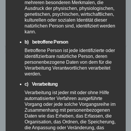
mehreren besonderen Merkmalen, die
Am Freitag, den 20.09.2024, gegen 07:46 Uhr
Ausdruck der physischen, physiologischen,
ereignete sich auf der L 307 in Höhe der Einmündung
genetischen, psychischen, wirtschaftlichen,
kulturellen oder sozialen Identität dieser
zur Anschlussstelle Ransbach-Baumbach (BAB3,
natürlichen Person sind, identifiziert werden
Richtung Köln) ein schwerer Verkehrsunfall. Ein
kann.
Autofahrer, der die…
b) betroffene Person
Betroffene Person ist jede identifizierte oder
identifizierbare natürliche Person, deren
personenbezogene Daten von dem für die
Verarbeitung Verantwortlichen verarbeitet
werden.
c) Verarbeitung
Verarbeitung ist jeder mit oder ohne Hilfe
automatisierter Verfahren ausgeführte
Vorgang oder jede solche Vorgangsreihe im
Zusammenhang mit personenbezogenen
Daten wie das Erheben, das Erfassen, die
Organisation, das Ordnen, die Speicherung,
die Anpassung oder Veränderung, das