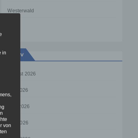
Westerwald
Zoll
e
 in
Archiv
August 2026
Juli 2026
mens,
Juni 2026
ng
en
chte
Mai 2026
r von
ten