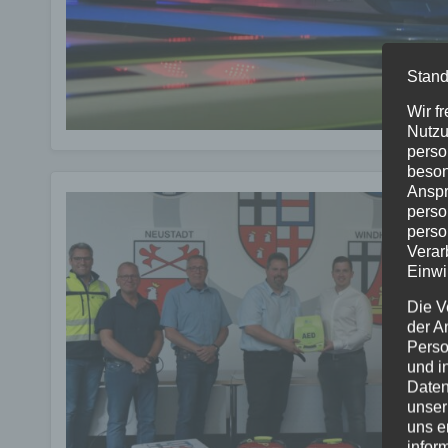
Stand
Wir f
Nutzu
perso
beson
Anspr
perso
perso
Verar
Einwi
Die V
der A
Perso
und i
Daten
unser
uns e
infor