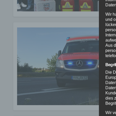
Daten
Wir h
und o
lücke
perso
Inter
aufwe
Aus d
perso
telef
Begri
Die D
Europ
Daten
Daten
Kunde
dies 
Begrif
Wir v