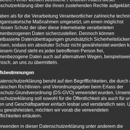
schutzerklärung über die ihnen zustehenden Rechte aufgeklärt
qualifizierte und schnelle Hilfe bei…
aben als für die Verarbeitung Verantwortlicher zahlreiche techn
rganisatorische Maßnahmen umgesetzt, um einen möglichst
nlosen Schutz der über diese Internetseite verarbeiteten
nenbezogenen Daten sicherzustellen. Dennoch können
netbasierte Datenübertragungen grundsätzlich Sicherheitslücke
NEUWIED
POLIZEI
RETTUNGSDIENST
isen, sodass ein absoluter Schutz nicht gewährleistet werden k
Motorradfahrer bei Kollision mit
iesem Grund steht es jeder betroffenen Person frei,
nenbezogene Daten auch auf alternativen Wegen, beispielswe
PKW auf der B42 verletzt
onisch, an uns zu übermitteln.
30. JULI 2024
ffsbestimmungen
Am 29.07.2024 ereignete sich um 19:33 Uhr ein
atenschutzerklärung beruht auf den Begrifflichkeiten, die durch
Verkehrsunfall zwischen einem PKW und einem
äischen Richtlinien- und Verordnungsgeber beim Erlass der
schutz-Grundverordnung (DS-GVO) verwendet wurden. Unser
Motorradfahrer auf der B42. Der Motorradfahrer, ein
schutzerklärung soll sowohl für die Öffentlichkeit als auch für u
63-Jähriger, fuhr aus Richtung Neuwied in Richtung
n und Geschäftspartner einfach lesbar und verständlich sein.
zu gewährleisten, möchten wir vorab die verwendeten
Leutesdorf. An…
flichkeiten erläutern.
erwenden in dieser Datenschutzerklärung unter anderem die