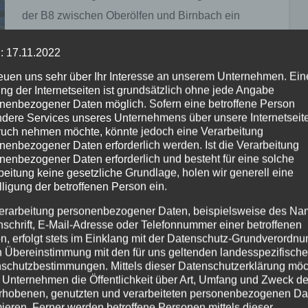
der B8 zwischen Oberölfen und Birnbach ein
Verkehrsunfall mit zwei beteiligten PKW. Ein BMW
: 17.11.2022
überholte im zweispurig ausgebauten Bereich einen
reuen uns sehr über Ihr Interesse an unserem Unternehmen. Ein
Audi und kam…
ng der Internetseiten ist grundsätzlich ohne jede Angabe
nenbezogener Daten möglich. Sofern eine betroffene Person
dere Services unseres Unternehmens über unsere Internetseite
uch nehmen möchte, könnte jedoch eine Verarbeitung
nenbezogener Daten erforderlich werden. Ist die Verarbeitung
FEUERWEHR
NEUWIED
RETTUNGSDIENST
nenbezogener Daten erforderlich und besteht für eine solche
beitung keine gesetzliche Grundlage, holen wir generell eine
Neues Ersthelfer-System in der
lligung der betroffenen Person ein.
Verbandsgemeinde Asbach
erarbeitung personenbezogener Daten, beispielsweise des Na
nschrift, E-Mail-Adresse oder Telefonnummer einer betroffenen
30. JULI 2024
n, erfolgt stets im Einklang mit der Datenschutz-Grundverordnu
Wenn wenige Minuten in ländlichen Regionen
n Übereinstimmung mit den für uns geltenden landesspezifisch
Leben retten können Die neue Ersthelfer-Gruppe in
schutzbestimmungen. Mittels dieser Datenschutzerklärung mö
 Unternehmen die Öffentlichkeit über Art, Umfang und Zweck de
der Verbandsgemeinde Asbach ist ein Netzwerk von
rhobenen, genutzten und verarbeiteten personenbezogenen Da
ehrenamtlichen Helferinnen und Helfern, die
mieren. Ferner werden betroffene Personen mittels dieser