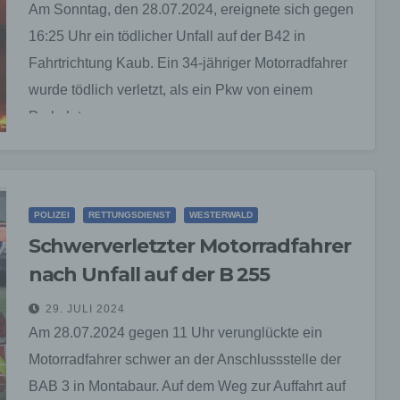
f) Pseudonymisierung
Am Sonntag, den 28.07.2024, ereignete sich gegen
Pseudonymisierung ist die Verarbeitung personenbezogener D
16:25 Uhr ein tödlicher Unfall auf der B42 in
in einer Weise, auf welche die personenbezogenen Daten ohn
Fahrtrichtung Kaub. Ein 34-jähriger Motorradfahrer
Hinzuziehung zusätzlicher Informationen nicht mehr einer
spezifischen betroffenen Person zugeordnet werden können, so
wurde tödlich verletzt, als ein Pkw von einem
diese zusätzlichen Informationen gesondert aufbewahrt werde
Parkplatz…
technischen und organisatorischen Maßnahmen unterliegen, di
gewährleisten, dass die personenbezogenen Daten nicht einer
identifizierten oder identifizierbaren natürlichen Person zugewi
werden.
g) Verantwortlicher oder für die Verarbeitung Verantwortlicher
POLIZEI
RETTUNGSDIENST
WESTERWALD
Verantwortlicher oder für die Verarbeitung Verantwortlicher ist d
Schwerverletzter Motorradfahrer
natürliche oder juristische Person, Behörde, Einrichtung oder 
Stelle, die allein oder gemeinsam mit anderen über die Zwecke
nach Unfall auf der B 255
Mittel der Verarbeitung von personenbezogenen Daten entschei
Sind die Zwecke und Mittel dieser Verarbeitung durch das
29. JULI 2024
Unionsrecht oder das Recht der Mitgliedstaaten vorgegeben, s
Am 28.07.2024 gegen 11 Uhr verunglückte ein
der Verantwortliche beziehungsweise können die bestimmten
Kriterien seiner Benennung nach dem Unionsrecht oder dem R
Motorradfahrer schwer an der Anschlussstelle der
der Mitgliedstaaten vorgesehen werden.
BAB 3 in Montabaur. Auf dem Weg zur Auffahrt auf