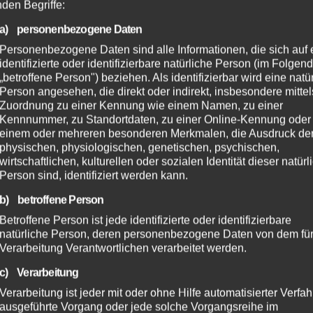
nden Begriffe:
ALTENKIRCHEN
FEUERWEHR
POLIZEI
RETTUNGSDIENST
a) personenbezogene Daten
Rauchentwicklung in
Personenbezogene Daten sind alle Informationen, die sich auf 
identifizierte oder identifizierbare natürliche Person (im Folgen
Dachgeschosswohnung führt zu
„betroffene Person") beziehen. Als identifizierbar wird eine natü
Großeinsatz
Person angesehen, die direkt oder indirekt, insbesondere mittel
Zuordnung zu einer Kennung wie einem Namen, zu einer
Kennnummer, zu Standortdaten, zu einer Online-Kennung oder
30. JULI 2024
einem oder mehreren besonderen Merkmalen, die Ausdruck de
Am Montagnachmittag, den 29.07.2024, wurde um
physischen, physiologischen, genetischen, psychischen,
15:35 Uhr der Integrierten Rettungsleitstelle in
wirtschaftlichen, kulturellen oder sozialen Identität dieser natür
Person sind, identifiziert werden kann.
Montabaur ein Brand in einem Mehrfamilienhaus in
b) betroffene Person
der Oststraße in Wissen gemeldet. Ein
Betroffene Person ist jede identifizierte oder identifizierbare
heimkehrender Bewohner bemerkte dichten
natürliche Person, deren personenbezogene Daten von dem für
Rauch…
Verarbeitung Verantwortlichen verarbeitet werden.
c) Verarbeitung
POLIZEI
RETTUNGSDIENST
RHEIN-LAHN
WESTERWALD
Verarbeitung ist jeder mit oder ohne Hilfe automatisierter Verfa
Schwerer Unfall auf der B261:
ausgeführte Vorgang oder jede solche Vorgangsreihe im