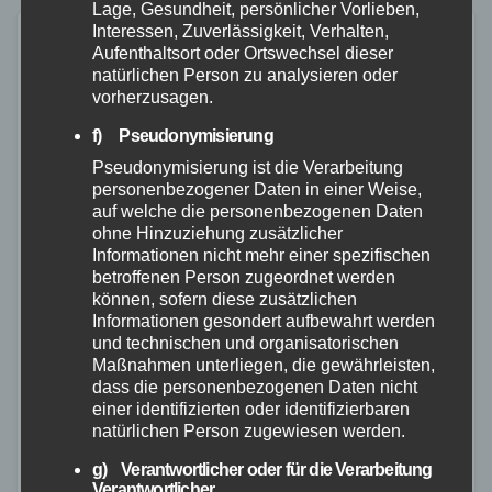
Lage, Gesundheit, persönlicher Vorlieben,
Interessen, Zuverlässigkeit, Verhalten,
Aufenthaltsort oder Ortswechsel dieser
natürlichen Person zu analysieren oder
vorherzusagen.
f) Pseudonymisierung
Pseudonymisierung ist die Verarbeitung
personenbezogener Daten in einer Weise,
auf welche die personenbezogenen Daten
ohne Hinzuziehung zusätzlicher
Informationen nicht mehr einer spezifischen
betroffenen Person zugeordnet werden
können, sofern diese zusätzlichen
Informationen gesondert aufbewahrt werden
und technischen und organisatorischen
Maßnahmen unterliegen, die gewährleisten,
dass die personenbezogenen Daten nicht
FEUERWEHR
NEUWIED
POLIZEI
RETTUNGSDIENST
einer identifizierten oder identifizierbaren
Unfall bei Windhagen: Lkw
natürlichen Person zugewiesen werden.
kollidiert mit Transporter samt
g) Verantwortlicher oder für die Verarbeitung
Verantwortlicher