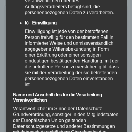
Verantwortlichen oder des
Auftragsverarbeiters befugt sind, die
personenbezogenen Daten zu verarbeiten.
k) Einwilligung
Einwilligung ist jede von der betroffenen
Person freiwillig für den bestimmten Fall in
informierter Weise und unmissverständlich
abgegebene Willensbekundung in Form
einer Erklärung oder einer sonstigen
eindeutigen bestätigenden Handlung, mit der
die betroffene Person zu verstehen gibt, dass
sie mit der Verarbeitung der sie betreffenden
personenbezogenen Daten einverstanden
ist.
Name und Anschrift des für die Verarbeitung
Verantwortlichen
FEUERWEHR
NEUWIED
POLIZEI
RETTUNGSDIENST
Verantwortlicher im Sinne der Datenschutz-
Grundverordnung, sonstiger in den Mitgliedstaaten
Dachstuhlbrand in Kurtscheid –
der Europäischen Union geltenden
umfangreicher Feuerwehreinsatz
Datenschutzgesetze und anderer Bestimmungen