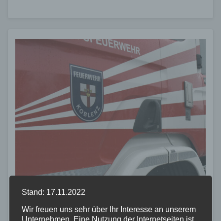
Stand: 17.11.2022
FEUERWEHR
MAYEN-KOBLENZ
POLIZEI
RETTUNGSDIENST
Wir freuen uns sehr über Ihr Interesse an unserem
Brandeinsatz in Koblenz-
Unternehmen. Eine Nutzung der Internetseiten ist