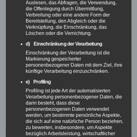
Auslesen, das Abfragen, die Verwendung,
die Offenlegung durch Übermittlung,
Verbreitung oder eine andere Form der
Bereitstellung, den Abgleich oder die
Verknüpfung, die Einschränkung, das
Löschen oder die Vernichtung.
d) Einschränkung der Verarbeitung
FEUERWEHR
POLIZEI
RETTUNGSDIENST
WESTERWALD
Einschränkung der Verarbeitung ist die
Tödlicher Verkehrsunfall auf der
Markierung gespeicherter
personenbezogener Daten mit dem Ziel, ihre
K57 bei Höhn
künftige Verarbeitung einzuschränken.
26. AUG. 2025
e) Profiling
Am Dienstag, den 26.08.2025, kam es gegen 12:55
Profiling ist jede Art der automatisierten
Verarbeitung personenbezogener Daten, die
Uhr auf der Kreisstraße 57 zwischen Höhn und Fehl-
darin besteht, dass diese
Ritzhausen zu einem schweren Verkehrsunfall. Wie
personenbezogenen Daten verwendet
werden, um bestimmte persönliche Aspekte,
die Feuerwehr mitteilt, kollidierten dabei ein kleiner
die sich auf eine natürliche Person beziehen,
Lkw…
zu bewerten, insbesondere, um Aspekte
bezüglich Arbeitsleistung, wirtschaftlicher