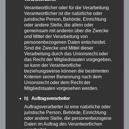
Baggeranhänger
Verantwortlicher oder für die Verarbeitung
Verantwortlicher ist die natürliche oder
26. AUG. 2025
juristische Person, Behörde, Einrichtung
Am Montagmittag kam es auf der Autobahn in
oder andere Stelle, die allein oder
Fahrtrichtung Köln im Steigungsbereich bei
gemeinsam mit anderen über die Zwecke
und Mittel der Verarbeitung von
Windhagen zu einem Verkehrsunfall, in den ein Lkw
personenbezogenen Daten entscheidet.
und ein Transporter verwickelt waren. Da mehrere
Sind die Zwecke und Mittel dieser
Verarbeitung durch das Unionsrecht oder
Notrufe bei…
das Recht der Mitgliedstaaten vorgegeben,
so kann der Verantwortliche
beziehungsweise können die bestimmten
Kriterien seiner Benennung nach dem
Unionsrecht oder dem Recht der
Mitgliedstaaten vorgesehen werden.
h) Auftragsverarbeiter
Auftragsverarbeiter ist eine natürliche oder
juristische Person, Behörde, Einrichtung
oder andere Stelle, die personenbezogene
Daten im Auftrag des Verantwortlichen