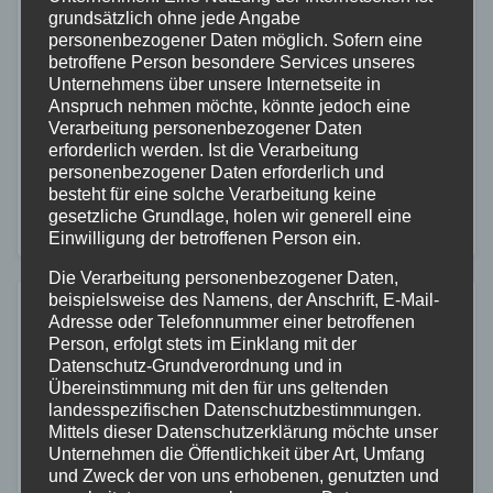
grundsätzlich ohne jede Angabe
Niederberg
personenbezogener Daten möglich. Sofern eine
betroffene Person besondere Services unseres
28. AUG. 2025
Unternehmens über unsere Internetseite in
Am Donnerstag, 28. August 2025, kam es gegen
Anspruch nehmen möchte, könnte jedoch eine
Verarbeitung personenbezogener Daten
14:41 Uhr zu einem Brandeinsatz in der Arenberger
erforderlich werden. Ist die Verarbeitung
Straße im Stadtteil Niederberg. In einer KFZ-
personenbezogener Daten erforderlich und
besteht für eine solche Verarbeitung keine
Werkstatt hatte sich eine Verpuffung ereignet. Das
gesetzliche Grundlage, holen wir generell eine
Feuer…
Einwilligung der betroffenen Person ein.
Die Verarbeitung personenbezogener Daten,
beispielsweise des Namens, der Anschrift, E-Mail-
Adresse oder Telefonnummer einer betroffenen
Person, erfolgt stets im Einklang mit der
Datenschutz-Grundverordnung und in
Übereinstimmung mit den für uns geltenden
landesspezifischen Datenschutzbestimmungen.
Mittels dieser Datenschutzerklärung möchte unser
Unternehmen die Öffentlichkeit über Art, Umfang
und Zweck der von uns erhobenen, genutzten und