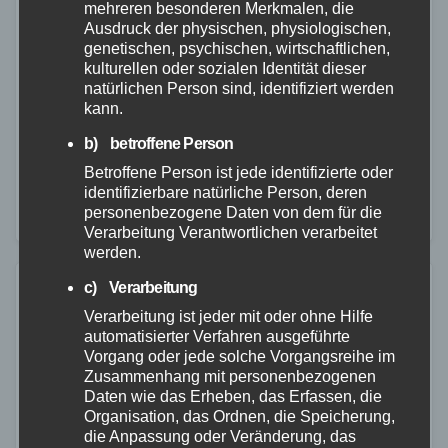
mehreren besonderen Merkmalen, die
Schlimmeres in Koblenz
Ausdruck der physischen, physiologischen,
genetischen, psychischen, wirtschaftlichen,
kulturellen oder sozialen Identität dieser
27. AUG. 2025
natürlichen Person sind, identifiziert werden
Am Dienstag, 26.08.2025, gegen 19 Uhr, geriet aus
kann.
noch ungeklärter Ursache ein auf einem Grundstück
b) betroffene Person
in der Thielenstraße in 56073 Koblenz abgestelltes
Betroffene Person ist jede identifizierte oder
Wohnmobil in Brand. Innerhalb kurzer Zeit stand
identifizierbare natürliche Person, deren
personenbezogene Daten von dem für die
das…
Verarbeitung Verantwortlichen verarbeitet
werden.
c) Verarbeitung
Verarbeitung ist jeder mit oder ohne Hilfe
automatisierter Verfahren ausgeführte
Vorgang oder jede solche Vorgangsreihe im
Zusammenhang mit personenbezogenen
Daten wie das Erheben, das Erfassen, die
Organisation, das Ordnen, die Speicherung,
die Anpassung oder Veränderung, das