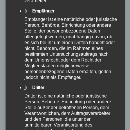
verarbeitet.
i) Empfänger
Empfänger ist eine natürliche oder juristische
Person, Behörde, Einrichtung oder andere
Stelle, der personenbezogene Daten
offengelegt werden, unabhängig davon, ob
POLIZEI
RETTUNGSDIENST
WESTERWALD
es sich bei ihr um einen Dritten handelt oder
Kind bei Zusammenstoß in
nicht. Behörden, die im Rahmen eines
bestimmten Untersuchungsauftrags nach
Goddert verletzt – Autofahrer
dem Unionsrecht oder dem Recht der
Mitgliedstaaten möglicherweise
missachtet Vorfahrt
personenbezogene Daten erhalten, gelten
jedoch nicht als Empfänger.
26. AUG. 2025
j) Dritter
Am Montag, den 25.08.2025, ereignete sich um 17:02
Dritter ist eine natürliche oder juristische
Uhr in der Ortslage von Goddert ein Verkehrsunfall,
Person, Behörde, Einrichtung oder andere
bei dem ein Kind verletzt wurde. Ein sechsjähriger
Stelle außer der betroffenen Person, dem
Verantwortlichen, dem Auftragsverarbeiter
Junge war mit seinem Fahrrad auf…
und den Personen, die unter der
unmittelbaren Verantwortung des