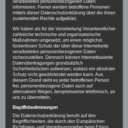
verarbeiteten personenbezogenen Daten
informieren. Ferner werden betroffene Personen
mittels dieser Datenschutzerklärung über die ihnen
zustehenden Rechte aufgeklärt.
Wir haben als für die Verarbeitung Verantwortlicher
zahlreiche technische und organisatorische
Maßnahmen umgesetzt, um einen möglichst
FEUERWEHR
NEUWIED
POLIZEI
RETTUNGSDIENST
lückenlosen Schutz der über diese Internetseite
verarbeiteten personenbezogenen Daten
Schwerer Unfall auf der A3 bei
sicherzustellen. Dennoch können Internetbasierte
Neuwied – Autofahrer mit
Datenübertragungen grundsätzlich
Sicherheitslücken aufweisen, sodass ein absoluter
Rettungshubschrauber in Klinik
Schutz nicht gewährleistet werden kann. Aus
diesem Grund steht es jeder betroffenen Person
27. AUG. 2025
frei, personenbezogene Daten auch auf
Am Donnerstagvormittag, gegen 11:25 Uhr, ereignete
alternativen Wegen, beispielsweise telefonisch, an
uns zu übermitteln.
sich auf der BAB 3 in Fahrtrichtung Köln, in Höhe der
Begriffsbestimmungen
Anschlussstelle Neuwied, ein schwerer
Die Datenschutzerklärung beruht auf den
Verkehrsunfall. Aufgrund von stockendem Verkehr
Begrifflichkeiten, die durch den Europäischen
fuhr ein PKW auf…
Richtlinien- und Verordnungsgeber beim Erlass