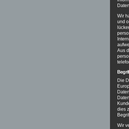
Daten
Wir h
und o
lücke
perso
Inter
aufwe
Aus d
perso
telef
Begri
Die D
Europ
Daten
Daten
Kunde
dies 
Begrif
Wir v