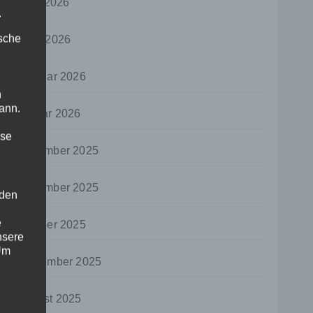
April 2026
.
ische
März 2026
Februar 2026
n
ann.
Januar 2026
ise
Dezember 2025
November 2025
 den
e
Oktober 2025
nsere
 Um
September 2025
August 2025