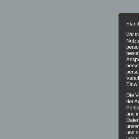
Stand
Wir f
Nutzu
perso
beson
Anspr
perso
perso
Verar
Einwi
Die V
der A
Perso
und i
Daten
unser
uns e
infor