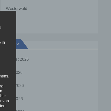
Westerwald
Zoll
e
 in
Archiv
August 2026
Juli 2026
mens,
Juni 2026
ng
en
chte
Mai 2026
r von
ten