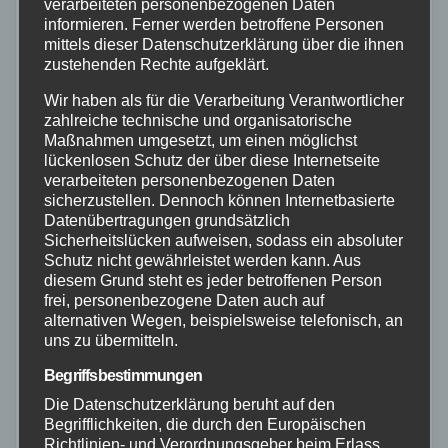
verarbeiteten personenbezogenen Daten
informieren. Ferner werden betroffene Personen
mittels dieser Datenschutzerklärung über die ihnen
zustehenden Rechte aufgeklärt.
Wir haben als für die Verarbeitung Verantwortlicher
zahlreiche technische und organisatorische
Maßnahmen umgesetzt, um einen möglichst
lückenlosen Schutz der über diese Internetseite
verarbeiteten personenbezogenen Daten
sicherzustellen. Dennoch können Internetbasierte
Datenübertragungen grundsätzlich
Sicherheitslücken aufweisen, sodass ein absoluter
Schutz nicht gewährleistet werden kann. Aus
diesem Grund steht es jeder betroffenen Person
frei, personenbezogene Daten auch auf
alternativen Wegen, beispielsweise telefonisch, an
ALTENKIRCHEN
FEUERWEHR
POLIZEI
RETTUNGSDIENST
uns zu übermitteln.
Audi kracht in Strommasten –
Begriffsbestimmungen
Unfall endet am Feldrand
Die Datenschutzerklärung beruht auf den
Begrifflichkeiten, die durch den Europäischen
glimpflich
Richtlinien- und Verordnungsgeber beim Erlass