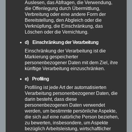
Auslesen, das Abfragen, die Verwendung,
die Offenlegung durch Übermittlung,
Verbreitung oder eine andere Form der
Bereitstellung, den Abgleich oder die
Verknüpfung, die Einschränkung, das
Löschen oder die Vernichtung.
d) Einschränkung der Verarbeitung
Einschränkung der Verarbeitung ist die
Markierung gespeicherter
personenbezogener Daten mit dem Ziel, ihre
künftige Verarbeitung einzuschränken.
e) Profiling
Profiling ist jede Art der automatisierten
Verarbeitung personenbezogener Daten, die
darin besteht, dass diese
FEUERWEHR
MAYEN-KOBLENZ
POLIZEI
RETTUNGSDIENST
personenbezogenen Daten verwendet
Schwerer Verkehrsunfall auf der
werden, um bestimmte persönliche Aspekte,
die sich auf eine natürliche Person beziehen,
A48 bei Bendorf: 18-Jähriger bei
zu bewerten, insbesondere, um Aspekte
Aquaplaning schwer verletzt
bezüglich Arbeitsleistung, wirtschaftlicher