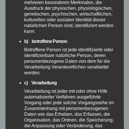
mehreren besonderen Merkmalen, die
Ausdruck der physischen, physiologischen,
genetischen, psychischen, wirtschaftlichen,
kulturellen oder sozialen Identität dieser
natürlichen Person sind, identifiziert werden
kann.
FEUERWEHR
POLIZEI
RETTUNGSDIENST
WESTERWALD
Frontalcrash bei Nentershausen:
b) betroffene Person
Betroffene Person ist jede identifizierte oder
Vollsperrung nach schwerem
identifizierbare natürliche Person, deren
Unfall auf der L 317
personenbezogene Daten von dem für die
Verarbeitung Verantwortlichen verarbeitet
28. MAI 2025
werden.
Am heutigen Mittwoch, gegen 11:35 Uhr, kam es auf
c) Verarbeitung
der Landesstraße 317 zu einem schweren
Verarbeitung ist jeder mit oder ohne Hilfe
automatisierter Verfahren ausgeführte
Verkehrsunfall. Zwischen Nentershausen und der
Vorgang oder jede solche Vorgangsreihe im
Kreisstraße 154 prallte ein Pkw aus bislang
Zusammenhang mit personenbezogenen
Daten wie das Erheben, das Erfassen, die
ungeklärter Ursache frontal…
Organisation, das Ordnen, die Speicherung,
die Anpassung oder Veränderung, das