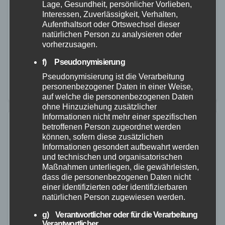
Lage, Gesundheit, persönlicher Vorlieben,
Interessen, Zuverlässigkeit, Verhalten,
28. MAI 2025
Aufenthaltsort oder Ortswechsel dieser
Am 27. Mai 2025, gegen 20:38 Uhr, meldeten
natürlichen Person zu analysieren oder
mehrere Verkehrsteilnehmer der
vorherzusagen.
Polizeiautobahnstation Montabaur einen schweren
f) Pseudonymisierung
Unfall auf der Autobahn 48 in Fahrtrichtung Trier. Kurz
Pseudonymisierung ist die Verarbeitung
personenbezogener Daten in einer Weise,
hinter dem Parkplatz Albrechtshof kam ein…
auf welche die personenbezogenen Daten
ohne Hinzuziehung zusätzlicher
Informationen nicht mehr einer spezifischen
betroffenen Person zugeordnet werden
können, sofern diese zusätzlichen
Informationen gesondert aufbewahrt werden
und technischen und organisatorischen
Maßnahmen unterliegen, die gewährleisten,
dass die personenbezogenen Daten nicht
einer identifizierten oder identifizierbaren
natürlichen Person zugewiesen werden.
g) Verantwortlicher oder für die Verarbeitung
Verantwortlicher