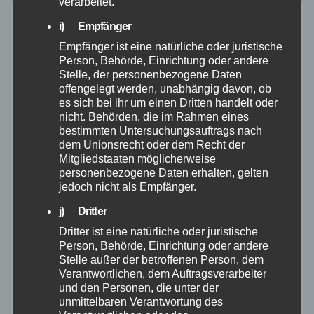
verarbeitet.
i) Empfänger
Empfänger ist eine natürliche oder juristische
Person, Behörde, Einrichtung oder andere
Stelle, der personenbezogene Daten
offengelegt werden, unabhängig davon, ob
es sich bei ihr um einen Dritten handelt oder
nicht. Behörden, die im Rahmen eines
bestimmten Untersuchungsauftrags nach
dem Unionsrecht oder dem Recht der
Mitgliedstaaten möglicherweise
personenbezogene Daten erhalten, gelten
jedoch nicht als Empfänger.
j) Dritter
Dritter ist eine natürliche oder juristische
FEUERWEHR
MAYEN-KOBLENZ
POLIZEI
Person, Behörde, Einrichtung oder andere
Stelle außer der betroffenen Person, dem
Linienbus in Andernach
Verantwortlichen, dem Auftragsverarbeiter
vollständig ausgebrannt – Ursache
und den Personen, die unter der
unmittelbaren Verantwortung des
unklar