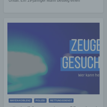
Unfall. Ein 19-jähriger Mann bestieg einen
abgestellten…
MAYEN-KOBLENZ
POLIZEI
RETTUNGSDIENST