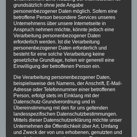
FEUERWEHR
RETTUNGSDIENST
RHEIN-LAHN
grundsätzlich ohne jede Angabe
personenbezogener Daten möglich. Sofern eine
Großangelegte
betroffene Person besondere Services unseres
Katastrophenschutzübung im
Unternehmens über unsere Internetseite in
Anspruch nehmen möchte, könnte jedoch eine
Rhein-Lahn-Kreis:
Verarbeitung personenbezogener Daten
Einsatzbereitschaftder
erforderlich werden. Ist die Verarbeitung
personenbezogener Daten erforderlich und
überörtlichen Hilfe unter Beweis
besteht für eine solche Verarbeitung keine
gesetzliche Grundlage, holen wir generell eine
gestellt
Einwilligung der betroffenen Person ein.
28. MAI 2025
Die Verarbeitung personenbezogener Daten,
Am Freitagmorgen um 9 Uhr begann im
beispielsweise des Namens, der Anschrift, E-Mail-
Adresse oder Telefonnummer einer betroffenen
Leitstellenbereich Koblenz eine groß angelegte
Person, erfolgt stets im Einklang mit der
Katastrophenschutzübung, bei der die
Datenschutz-Grundverordnung und in
Übereinstimmung mit den für uns geltenden
Einsatzbereitschaft der überörtlichen Hilfe im Rhein-
landesspezifischen Datenschutzbestimmungen.
Lahn-Kreis sowie in den umliegenden Landkreisen
Mittels dieser Datenschutzerklärung möchte unser
Unternehmen die Öffentlichkeit über Art, Umfang
getestet wurde. An…
und Zweck der von uns erhobenen, genutzten und