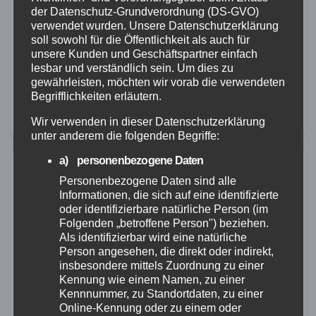
der Datenschutz-Grundverordnung (DS-GVO)
28. MAI 2025
verwendet wurden. Unsere Datenschutzerklärung
Am 28.05.2025 gegen 07:50 Uhr kam es auf der
soll sowohl für die Öffentlichkeit als auch für
unsere Kunden und Geschäftspartner einfach
Kreisstraße 71 zu einem Verkehrsunfall mit
lesbar und verständlich sein. Um dies zu
glimpflichem Ausgang. Ein 23-jähriger Fahrer war mit
gewährleisten, möchten wir vorab die verwendeten
Begrifflichkeiten erläutern.
seinem Audi A6 auf regennasser Fahrbahn aus
Richtung…
Wir verwenden in dieser Datenschutzerklärung
unter anderem die folgenden Begriffe:
a) personenbezogene Daten
Personenbezogene Daten sind alle
Informationen, die sich auf eine identifizierte
oder identifizierbare natürliche Person (im
Folgenden „betroffene Person") beziehen.
Als identifizierbar wird eine natürliche
Person angesehen, die direkt oder indirekt,
insbesondere mittels Zuordnung zu einer
Kennung wie einem Namen, zu einer
Kennnummer, zu Standortdaten, zu einer
Online-Kennung oder zu einem oder