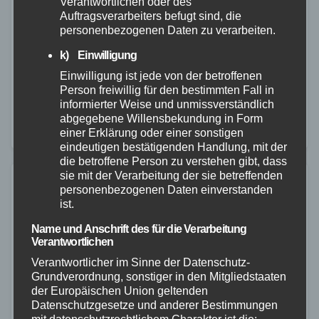
Verantwortlichen oder des
Auftragsverarbeiters befugt sind, die
26. MAI 2025
personenbezogenen Daten zu verarbeiten.
Am Montagmorgen, dem 26.05.2025, geriet gegen
k) Einwilligung
06:15 Uhr ein Linienbus am Bahnhof Andernach in
Einwilligung ist jede von der betroffenen
Brand. Nach bisherigen Erkenntnissen brach das
Person freiwillig für den bestimmten Fall in
informierter Weise und unmissverständlich
Feuer im Motorraum aus und erfasste in der Folge
abgegebene Willensbekundung in Form
den…
einer Erklärung oder einer sonstigen
eindeutigen bestätigenden Handlung, mit der
die betroffene Person zu verstehen gibt, dass
sie mit der Verarbeitung der sie betreffenden
personenbezogenen Daten einverstanden
ist.
Name und Anschrift des für die Verarbeitung
Verantwortlichen
Verantwortlicher im Sinne der Datenschutz-
Grundverordnung, sonstiger in den Mitgliedstaaten
der Europäischen Union geltenden
Datenschutzgesetze und anderer Bestimmungen