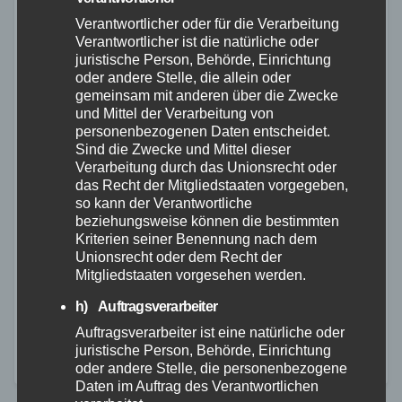
Verantwortlicher oder für die Verarbeitung
Verantwortlicher ist die natürliche oder
juristische Person, Behörde, Einrichtung
oder andere Stelle, die allein oder
gemeinsam mit anderen über die Zwecke
FEUERWEHR
RETTUNGSDIENST
WESTERWALD
und Mittel der Verarbeitung von
personenbezogenen Daten entscheidet.
Realistische Katastrophenübung
Sind die Zwecke und Mittel dieser
bringt 400 Einsatzkräfte
Verarbeitung durch das Unionsrecht oder
das Recht der Mitgliedstaaten vorgegeben,
zusammen
so kann der Verantwortliche
beziehungsweise können die bestimmten
28. MAI 2025
Kriterien seiner Benennung nach dem
Am vergangenen Wochenende stellten rund 400
Unionsrecht oder dem Recht der
Mitgliedstaaten vorgesehen werden.
Einsatzkräfte der überörtlichen Hilfe im
h) Auftragsverarbeiter
Leitstellenbereich Montabaur ihr Können unter
Auftragsverarbeiter ist eine natürliche oder
Beweis. An verschiedenen Standorten trainierten sie
juristische Person, Behörde, Einrichtung
gemeinsam mit lokalen Kräften realitätsnahe
oder andere Stelle, die personenbezogene
Daten im Auftrag des Verantwortlichen
Szenarien, um die…