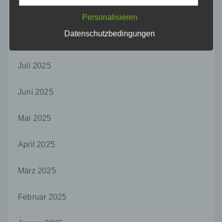
h) Auftragsverarbeiter
September 2025
Auftragsverarbeiter ist eine natürliche oder
Personalisieren
juristische Person, Behörde, Einrichtung
Datenschutzbedingungen
oder andere Stelle, die personenbezogene
August 2025
Daten im Auftrag des Verantwortlichen
verarbeitet.
Juli 2025
i) Empfänger
Empfänger ist eine natürliche oder juristische
Juni 2025
Person, Behörde, Einrichtung oder andere
Stelle, der personenbezogene Daten
offengelegt werden, unabhängig davon, ob
Mai 2025
es sich bei ihr um einen Dritten handelt oder
nicht. Behörden, die im Rahmen eines
April 2025
bestimmten Untersuchungsauftrags nach
dem Unionsrecht oder dem Recht der
Mitgliedstaaten möglicherweise
März 2025
personenbezogene Daten erhalten, gelten
jedoch nicht als Empfänger.
Februar 2025
j) Dritter
Dritter ist eine natürliche oder juristische