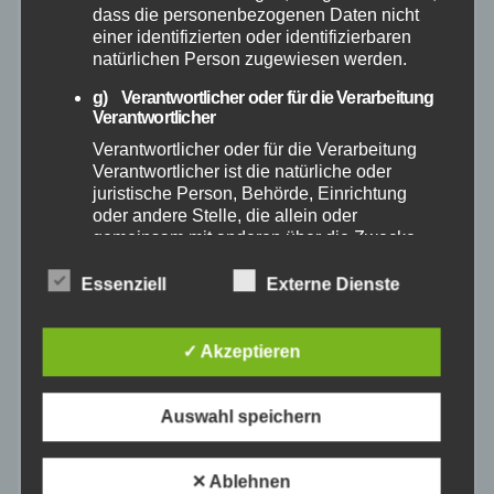
dass die personenbezogenen Daten nicht
einer identifizierten oder identifizierbaren
Mai 2026
natürlichen Person zugewiesen werden.
g) Verantwortlicher oder für die Verarbeitung
April 2026
Verantwortlicher
Verantwortlicher oder für die Verarbeitung
Verantwortlicher ist die natürliche oder
März 2026
juristische Person, Behörde, Einrichtung
oder andere Stelle, die allein oder
Februar 2026
gemeinsam mit anderen über die Zwecke
und Mittel der Verarbeitung von
personenbezogenen Daten entscheidet.
Essenziell
Externe Dienste
Januar 2026
Sind die Zwecke und Mittel dieser
Verarbeitung durch das Unionsrecht oder
Dezember 2025
das Recht der Mitgliedstaaten vorgegeben,
✓ Akzeptieren
so kann der Verantwortliche
beziehungsweise können die bestimmten
November 2025
Kriterien seiner Benennung nach dem
Auswahl speichern
Unionsrecht oder dem Recht der
Mitgliedstaaten vorgesehen werden.
Oktober 2025
✕ Ablehnen