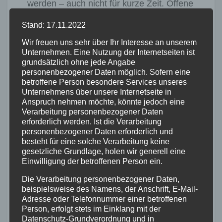
werden – auch nicht für kurze Zeit. Offene
Fensterspalten sind bei
Stand: 17.11.2022
hochsommerlichen Temperaturen kein
Wir freuen uns sehr über Ihr Interesse an unserem
ausreichender Klimaschutz. „Da kommt es
Unternehmen. Eine Nutzung der Internetseiten ist
schnell zum Verstoß gegen das
grundsätzlich ohne jede Angabe
personenbezogener Daten möglich. Sofern eine
Tierschutzgesetz. Dabei gilt: Unwissenheit
betroffene Person besondere Services unseres
oder Gedankenlosigkeit schützt vor Strafe
Unternehmens über unsere Internetseite in
Anspruch nehmen möchte, könnte jedoch eine
nicht. Man sollte bedenken, dass die Hitze
Verarbeitung personenbezogener Daten
für die Tiere eine Qual ist“, so
erforderlich werden. Ist die Verarbeitung
personenbezogener Daten erforderlich und
Nesselberger abschließend.
besteht für eine solche Verarbeitung keine
gesetzliche Grundlage, holen wir generell eine
(PM KV MYK)
Einwilligung der betroffenen Person ein.
Die Verarbeitung personenbezogener Daten,
Beitragsnavigation
„Tue Gutes Tag“ – Leben retten,
beispielsweise des Namens, der Anschrift, E-Mail-
Adresse oder Telefonnummer einer betroffenen
Unfall
Katastrophenvorsorge und
Person, erfolgt stets im Einklang mit der
auf
EngagementAnkündigung für
Datenschutz-Grundverordnung und in