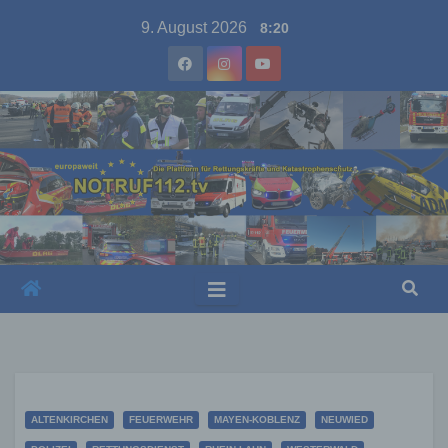
Skip
9. August 2026
8:20
to
content
ALTENKIRCHEN
FEUERWEHR
MAYEN-KOBLENZ
NEUWIED