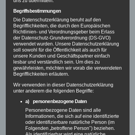
uns zu übermitteln.
Begriffsbestimmungen
Die Datenschutzerklärung beruht auf den
FEUERWEHR
NEUWIED
POLIZEI
RETTUNGSDIENST
Begrifflichkeiten, die durch den Europäischen
Flächenbrand bei Oberdreis:
Richtlinien- und Verordnungsgeber beim Erlass
Feuerwehr verhindert
der Datenschutz-Grundverordnung (DS-GVO)
verwendet wurden. Unsere Datenschutzerklärung
Übergreifen auf Waldgebiet
soll sowohl für die Öffentlichkeit als auch für
7. AUG. 2026
unsere Kunden und Geschäftspartner einfach
lesbar und verständlich sein. Um dies zu
gewährleisten, möchten wir vorab die verwendeten
Begrifflichkeiten erläutern.
ALTENKIRCHEN
FEUERWEHR
POLIZEI
Wir verwenden in dieser Datenschutzerklärung
unter anderem die folgenden Begriffe:
RETTUNGSDIENST
Große Suchaktion in
a) personenbezogene Daten
Flammersfeld: Vermisste
Personenbezogene Daten sind alle
Person wohlbehalten
Informationen, die sich auf eine identifizierte
7. AUG. 2026
gefunden
oder identifizierbare natürliche Person (im
Folgenden „betroffene Person") beziehen.
Als identifizierbar wird eine natürliche