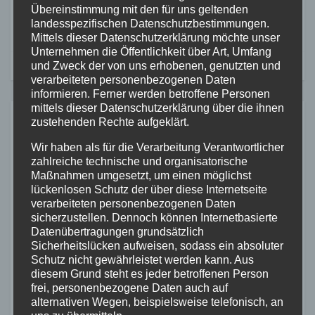
Übereinstimmung mit den für uns geltenden
A3
Aktionstag in der VG Asbach
landesspezifischen Datenschutzbestimmungen.
Mittels dieser Datenschutzerklärung möchte unser
Unternehmen die Öffentlichkeit über Art, Umfang
und Zweck der von uns erhobenen, genutzten und
verarbeiteten personenbezogenen Daten
informieren. Ferner werden betroffene Personen
mittels dieser Datenschutzerklärung über die ihnen
zustehenden Rechte aufgeklärt.
Related Post
Wir haben als für die Verarbeitung Verantwortlicher
zahlreiche technische und organisatorische
Maßnahmen umgesetzt, um einen möglichst
lückenlosen Schutz der über diese Internetseite
ALTENKIRCHEN
FEUERWEHR
POLIZEI
verarbeiteten personenbezogenen Daten
RETTUNGSDIENST
sicherzustellen. Dennoch können Internetbasierte
Containerbrand im
Datenübertragungen grundsätzlich
Industriegebiet Horhausen:
Sicherheitslücken aufweisen, sodass ein absoluter
Schutz nicht gewährleistet werden kann. Aus
Feuerwehr verhindert
diesem Grund steht es jeder betroffenen Person
7. AUG. 2026
weitere Ausbreitung
frei, personenbezogene Daten auch auf
alternativen Wegen, beispielsweise telefonisch, an