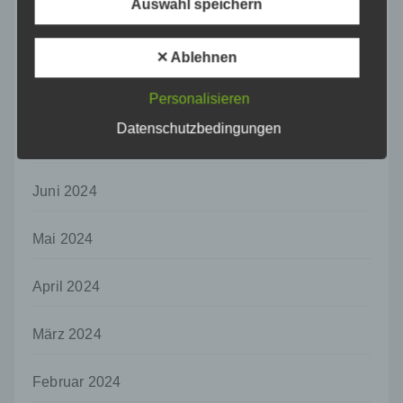
Oktober 2024
Auswahl speichern
Pseudonymisierung ist die Verarbeitung
personenbezogener Daten in einer Weise,
September 2024
✕ Ablehnen
auf welche die personenbezogenen Daten
ohne Hinzuziehung zusätzlicher
August 2024
Informationen nicht mehr einer spezifischen
Personalisieren
betroffenen Person zugeordnet werden
Datenschutzbedingungen
können, sofern diese zusätzlichen
Juli 2024
Informationen gesondert aufbewahrt werden
und technischen und organisatorischen
Maßnahmen unterliegen, die gewährleisten,
Juni 2024
dass die personenbezogenen Daten nicht
einer identifizierten oder identifizierbaren
Mai 2024
natürlichen Person zugewiesen werden.
g) Verantwortlicher oder für die Verarbeitung
April 2024
Verantwortlicher
Verantwortlicher oder für die Verarbeitung
Verantwortlicher ist die natürliche oder
März 2024
juristische Person, Behörde, Einrichtung
oder andere Stelle, die allein oder
Februar 2024
gemeinsam mit anderen über die Zwecke