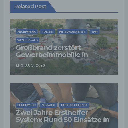
Related Post
FEUERWEHR
POLIZEI
RETTUNGSDIENST
THW
WESTERWALD
Großbrand zerstört
Gewerbeimmobilie in
Siershahn –
3. AUG. 2026
Millionenschaden
entstanden
FEUERWEHR
NEUWIED
RETTUNGSDIENST
Zwei Jahre Ersthelfer-
System: Rund 50 Einsätze in
der VG Asbach