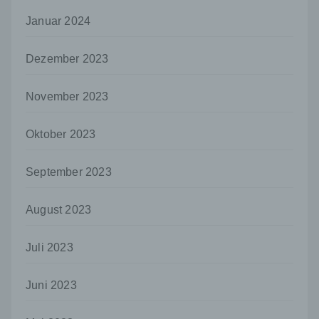
und Mittel der Verarbeitung von
personenbezogenen Daten entscheidet.
Januar 2024
Sind die Zwecke und Mittel dieser
Verarbeitung durch das Unionsrecht oder
das Recht der Mitgliedstaaten vorgegeben,
Dezember 2023
so kann der Verantwortliche
beziehungsweise können die bestimmten
November 2023
Kriterien seiner Benennung nach dem
Unionsrecht oder dem Recht der
Mitgliedstaaten vorgesehen werden.
Oktober 2023
h) Auftragsverarbeiter
September 2023
Auftragsverarbeiter ist eine natürliche oder
juristische Person, Behörde, Einrichtung
oder andere Stelle, die personenbezogene
August 2023
Daten im Auftrag des Verantwortlichen
verarbeitet.
Juli 2023
i) Empfänger
Empfänger ist eine natürliche oder juristische
Juni 2023
Person, Behörde, Einrichtung oder andere
Stelle, der personenbezogene Daten