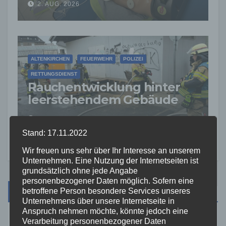
2. AUG. 2026
ALTENKIRCHEN
FEUERWEHR
POLIZEI
RETTUNGSDIENST
Rauchentwicklung hinter
leerstehendem Gebäude
sorgt für Feuerwehreinsatz
2. AUG. 2026
Stand: 17.11.2022
Wir freuen uns sehr über Ihr Interesse an unserem
Unternehmen. Eine Nutzung der Internetseiten ist
grundsätzlich ohne jede Angabe
personenbezogener Daten möglich. Sofern eine
Suche
betroffene Person besondere Services unseres
Unternehmens über unsere Internetseite in
Anspruch nehmen möchte, könnte jedoch eine
Verarbeitung personenbezogener Daten