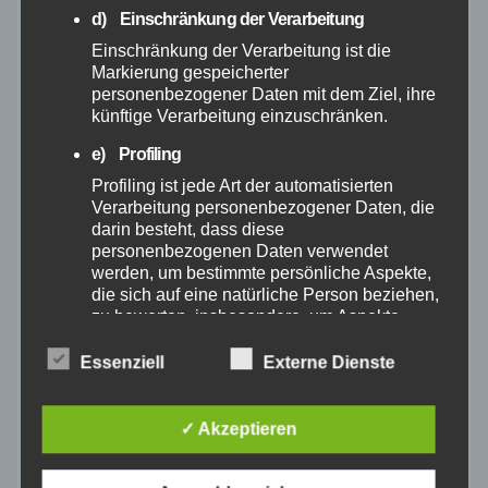
d) Einschränkung der Verarbeitung
Juni 2025
Einschränkung der Verarbeitung ist die
Markierung gespeicherter
Mai 2025
personenbezogener Daten mit dem Ziel, ihre
künftige Verarbeitung einzuschränken.
April 2025
e) Profiling
Profiling ist jede Art der automatisierten
März 2025
Verarbeitung personenbezogener Daten, die
darin besteht, dass diese
personenbezogenen Daten verwendet
Februar 2025
werden, um bestimmte persönliche Aspekte,
die sich auf eine natürliche Person beziehen,
Januar 2025
zu bewerten, insbesondere, um Aspekte
bezüglich Arbeitsleistung, wirtschaftlicher
Lage, Gesundheit, persönlicher Vorlieben,
Essenziell
Externe Dienste
Dezember 2024
Interessen, Zuverlässigkeit, Verhalten,
Aufenthaltsort oder Ortswechsel dieser
natürlichen Person zu analysieren oder
✓ Akzeptieren
November 2024
vorherzusagen.
f) Pseudonymisierung