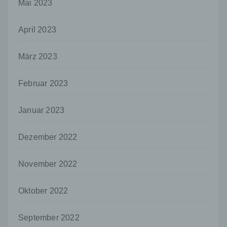
offengelegt werden, unabhängig davon, ob
Mai 2023
es sich bei ihr um einen Dritten handelt oder
nicht. Behörden, die im Rahmen eines
April 2023
bestimmten Untersuchungsauftrags nach
dem Unionsrecht oder dem Recht der
Mitgliedstaaten möglicherweise
März 2023
personenbezogene Daten erhalten, gelten
jedoch nicht als Empfänger.
Februar 2023
j) Dritter
Dritter ist eine natürliche oder juristische
Januar 2023
Person, Behörde, Einrichtung oder andere
Stelle außer der betroffenen Person, dem
Verantwortlichen, dem Auftragsverarbeiter
Dezember 2022
und den Personen, die unter der
unmittelbaren Verantwortung des
November 2022
Verantwortlichen oder des
Auftragsverarbeiters befugt sind, die
personenbezogenen Daten zu verarbeiten.
Oktober 2022
k) Einwilligung
Einwilligung ist jede von der betroffenen
September 2022