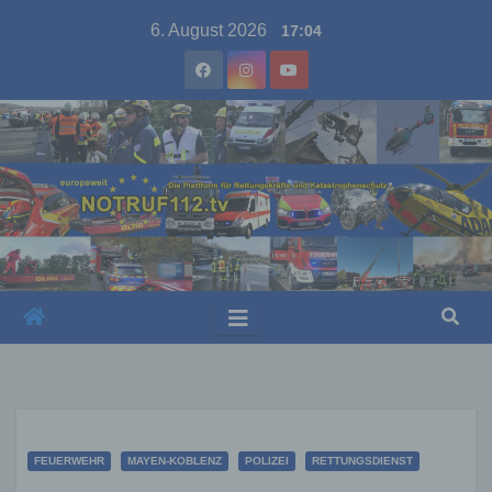
Skip
6. August 2026
17:04
to
content
FEUERWEHR
MAYEN-KOBLENZ
POLIZEI
RETTUNGSDIENST