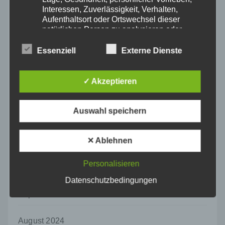
April 2025
Interessen, Zuverlässigkeit, Verhalten,
Aufenthaltsort oder Ortswechsel dieser
natürlichen Person zu analysieren oder
März 2025
vorherzusagen.
Essenziell
Externe Dienste
f) Pseudonymisierung
Februar 2025
Pseudonymisierung ist die Verarbeitung
✓ Akzeptieren
personenbezogener Daten in einer Weise,
Januar 2025
auf welche die personenbezogenen Daten
ohne Hinzuziehung zusätzlicher
Auswahl speichern
Informationen nicht mehr einer spezifischen
Dezember 2024
betroffenen Person zugeordnet werden
können, sofern diese zusätzlichen
✕ Ablehnen
November 2024
Informationen gesondert aufbewahrt werden
und technischen und organisatorischen
Maßnahmen unterliegen, die gewährleisten,
Personalisieren
Oktober 2024
dass die personenbezogenen Daten nicht
Datenschutzbedingungen
einer identifizierten oder identifizierbaren
natürlichen Person zugewiesen werden.
September 2024
g) Verantwortlicher oder für die Verarbeitung
Verantwortlicher
August 2024