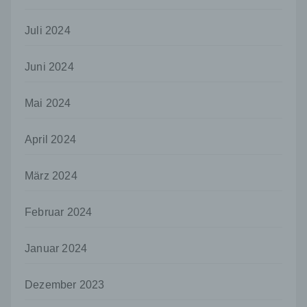
Verantwortlicher oder für die Verarbeitung
Verantwortlicher ist die natürliche oder
Juli 2024
juristische Person, Behörde, Einrichtung
oder andere Stelle, die allein oder
gemeinsam mit anderen über die Zwecke
Juni 2024
und Mittel der Verarbeitung von
personenbezogenen Daten entscheidet.
Mai 2024
Sind die Zwecke und Mittel dieser
Verarbeitung durch das Unionsrecht oder
das Recht der Mitgliedstaaten vorgegeben,
April 2024
so kann der Verantwortliche
beziehungsweise können die bestimmten
März 2024
Kriterien seiner Benennung nach dem
Unionsrecht oder dem Recht der
Mitgliedstaaten vorgesehen werden.
Februar 2024
h) Auftragsverarbeiter
Auftragsverarbeiter ist eine natürliche oder
Januar 2024
juristische Person, Behörde, Einrichtung
oder andere Stelle, die personenbezogene
Dezember 2023
Daten im Auftrag des Verantwortlichen
verarbeitet.