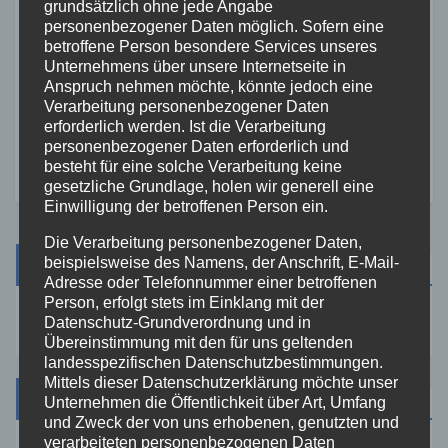
ALTENKIRCHEN
FEUERWEHR
POLIZEI
grundsätzlich ohne jede Angabe
personenbezogener Daten möglich. Sofern eine
RETTUNGSDIENST
betroffene Person besondere Services unseres
Große Suchaktion in
Unternehmens über unsere Internetseite in
Flammersfeld: Vermisste
Anspruch nehmen möchte, könnte jedoch eine
Person wohlbehalten
Verarbeitung personenbezogener Daten
7. AUG. 2026
gefunden
erforderlich werden. Ist die Verarbeitung
personenbezogener Daten erforderlich und
besteht für eine solche Verarbeitung keine
gesetzliche Grundlage, holen wir generell eine
Einwilligung der betroffenen Person ein.
Die Verarbeitung personenbezogener Daten,
Suche
beispielsweise des Namens, der Anschrift, E-Mail-
Adresse oder Telefonnummer einer betroffenen
Person, erfolgt stets im Einklang mit der
Datenschutz-Grundverordnung und in
Übereinstimmung mit den für uns geltenden
landesspezifischen Datenschutzbestimmungen.
Mittels dieser Datenschutzerklärung möchte unser
Kategorien
Unternehmen die Öffentlichkeit über Art, Umfang
und Zweck der von uns erhobenen, genutzten und
verarbeiteten personenbezogenen Daten