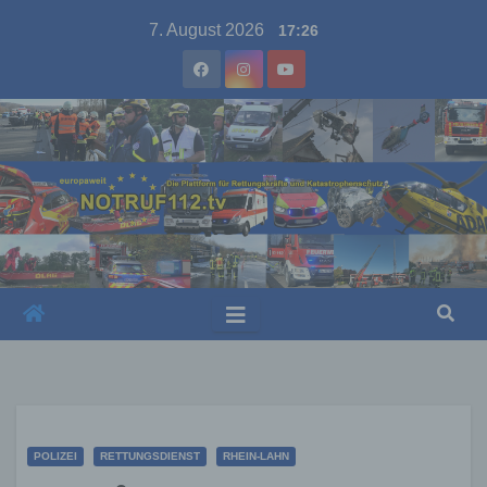
Skip
7. August 2026
17:26
to
content
POLIZEI
RETTUNGSDIENST
RHEIN-LAHN