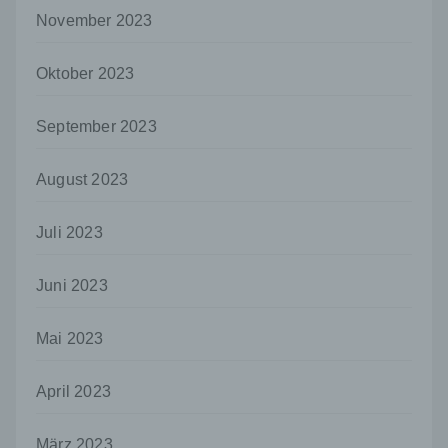
November 2023
i) Empfänger
Empfänger ist eine natürliche oder juristische
Oktober 2023
Person, Behörde, Einrichtung oder andere
Stelle, der personenbezogene Daten
offengelegt werden, unabhängig davon, ob
September 2023
es sich bei ihr um einen Dritten handelt oder
nicht. Behörden, die im Rahmen eines
bestimmten Untersuchungsauftrags nach
August 2023
dem Unionsrecht oder dem Recht der
Mitgliedstaaten möglicherweise
Juli 2023
personenbezogene Daten erhalten, gelten
jedoch nicht als Empfänger.
Juni 2023
j) Dritter
Dritter ist eine natürliche oder juristische
Mai 2023
Person, Behörde, Einrichtung oder andere
Stelle außer der betroffenen Person, dem
Verantwortlichen, dem Auftragsverarbeiter
April 2023
und den Personen, die unter der
unmittelbaren Verantwortung des
Verantwortlichen oder des
März 2023