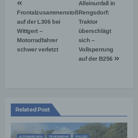
Beitragsnavigation
Alleinunfall in
Frontalzusammenstoß
Rengsdorf:
auf der L306 bei
Traktor
Wittgert –
überschlägt
Motorradfahrer
sich –
schwer verletzt
Vollsperrung
auf der B256
Related Post
ALTENKIRCHEN
FEUERWEHR
POLIZEI