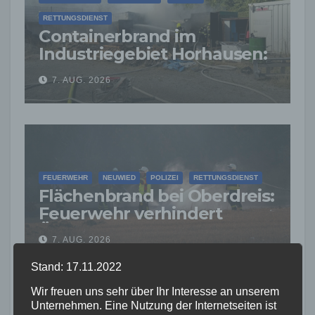
RETTUNGSDIENST
Containerbrand im
Industriegebiet Horhausen:
Feuerwehr verhindert
7. AUG. 2026
weitere Ausbreitung
FEUERWEHR
NEUWIED
POLIZEI
RETTUNGSDIENST
Flächenbrand bei Oberdreis:
Feuerwehr verhindert
Übergreifen auf Waldgebiet
7. AUG. 2026
Stand: 17.11.2022
Wir freuen uns sehr über Ihr Interesse an unserem
Unternehmen. Eine Nutzung der Internetseiten ist