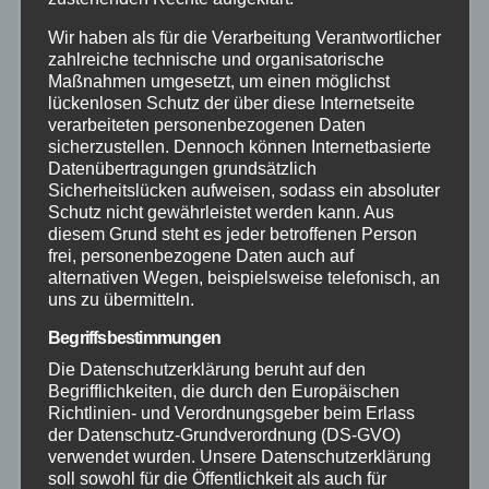
Bundespolizei
Wir haben als für die Verarbeitung Verantwortlicher
zahlreiche technische und organisatorische
Feuerwehr
Maßnahmen umgesetzt, um einen möglichst
lückenlosen Schutz der über diese Internetseite
verarbeiteten personenbezogenen Daten
Hilfsorganisationen
sicherzustellen. Dennoch können Internetbasierte
Datenübertragungen grundsätzlich
Mayen-Koblenz
Sicherheitslücken aufweisen, sodass ein absoluter
Schutz nicht gewährleistet werden kann. Aus
diesem Grund steht es jeder betroffenen Person
Neuwied
frei, personenbezogene Daten auch auf
alternativen Wegen, beispielsweise telefonisch, an
uns zu übermitteln.
Polizei
Begriffsbestimmungen
Rettungsdienst
Die Datenschutzerklärung beruht auf den
Begrifflichkeiten, die durch den Europäischen
Richtlinien- und Verordnungsgeber beim Erlass
Rhein-Lahn
der Datenschutz-Grundverordnung (DS-GVO)
verwendet wurden. Unsere Datenschutzerklärung
THW
soll sowohl für die Öffentlichkeit als auch für