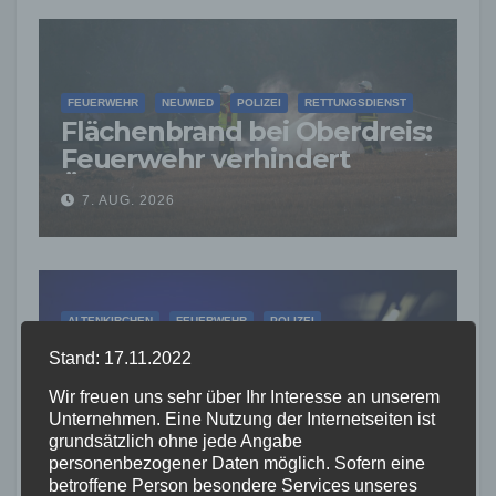
FEUERWEHR
NEUWIED
POLIZEI
RETTUNGSDIENST
Flächenbrand bei Oberdreis:
Feuerwehr verhindert
Übergreifen auf Waldgebiet
7. AUG. 2026
ALTENKIRCHEN
FEUERWEHR
POLIZEI
RETTUNGSDIENST
Stand: 17.11.2022
Große Suchaktion in
Wir freuen uns sehr über Ihr Interesse an unserem
Flammersfeld: Vermisste
Unternehmen. Eine Nutzung der Internetseiten ist
Person wohlbehalten
grundsätzlich ohne jede Angabe
7. AUG. 2026
gefunden
personenbezogener Daten möglich. Sofern eine
betroffene Person besondere Services unseres