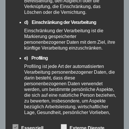
Bereitstellung, den Abgleich oder die
Verknüpfung, die Einschränkung, das
September 2025
Löschen oder die Vernichtung.
d) Einschränkung der Verarbeitung
August 2025
Einschränkung der Verarbeitung ist die
Markierung gespeicherter
Juli 2025
personenbezogener Daten mit dem Ziel, ihre
künftige Verarbeitung einzuschränken.
Juni 2025
e) Profiling
Profiling ist jede Art der automatisierten
Mai 2025
Verarbeitung personenbezogener Daten, die
darin besteht, dass diese
personenbezogenen Daten verwendet
April 2025
werden, um bestimmte persönliche Aspekte,
die sich auf eine natürliche Person beziehen,
zu bewerten, insbesondere, um Aspekte
März 2025
bezüglich Arbeitsleistung, wirtschaftlicher
Lage, Gesundheit, persönlicher Vorlieben,
Februar 2025
Interessen, Zuverlässigkeit, Verhalten,
Aufenthaltsort oder Ortswechsel dieser
Essenziell
Externe Dienste