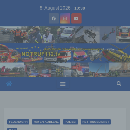
Skip
8. August 2026
13:38
to
content
FEUERWEHR
MAYEN-KOBLENZ
POLIZEI
RETTUNGSDIENST