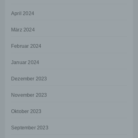
juristische Person, Behörde, Einrichtung
oder andere Stelle, die allein oder
gemeinsam mit anderen über die Zwecke
April 2024
und Mittel der Verarbeitung von
personenbezogenen Daten entscheidet.
März 2024
Sind die Zwecke und Mittel dieser
Verarbeitung durch das Unionsrecht oder
das Recht der Mitgliedstaaten vorgegeben,
Februar 2024
so kann der Verantwortliche
beziehungsweise können die bestimmten
Kriterien seiner Benennung nach dem
Januar 2024
Unionsrecht oder dem Recht der
Mitgliedstaaten vorgesehen werden.
Dezember 2023
h) Auftragsverarbeiter
Auftragsverarbeiter ist eine natürliche oder
November 2023
juristische Person, Behörde, Einrichtung
oder andere Stelle, die personenbezogene
Oktober 2023
Daten im Auftrag des Verantwortlichen
verarbeitet.
September 2023
i) Empfänger