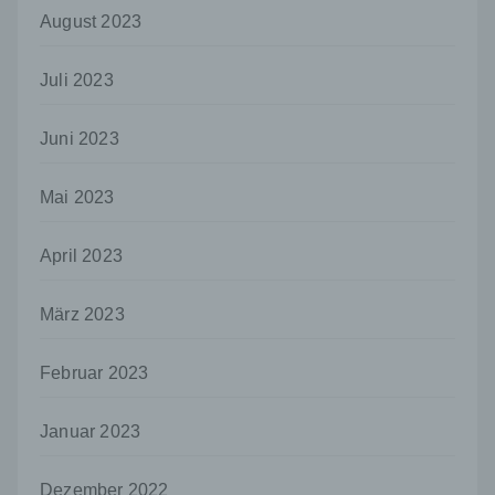
Empfänger ist eine natürliche oder juristische
August 2023
Person, Behörde, Einrichtung oder andere
Stelle, der personenbezogene Daten
offengelegt werden, unabhängig davon, ob
Juli 2023
es sich bei ihr um einen Dritten handelt oder
nicht. Behörden, die im Rahmen eines
bestimmten Untersuchungsauftrags nach
Juni 2023
dem Unionsrecht oder dem Recht der
Mitgliedstaaten möglicherweise
Mai 2023
personenbezogene Daten erhalten, gelten
jedoch nicht als Empfänger.
April 2023
j) Dritter
Dritter ist eine natürliche oder juristische
März 2023
Person, Behörde, Einrichtung oder andere
Stelle außer der betroffenen Person, dem
Verantwortlichen, dem Auftragsverarbeiter
Februar 2023
und den Personen, die unter der
unmittelbaren Verantwortung des
Verantwortlichen oder des
Januar 2023
Auftragsverarbeiters befugt sind, die
personenbezogenen Daten zu verarbeiten.
Dezember 2022