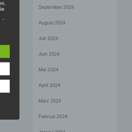
en,
September 2024
die
oder
August 2024
tung.
Juli 2024
er
Juni 2024
ung
Mai 2024
April 2024
hen,
März 2024
ng,
essen,
Februar 2024
ser