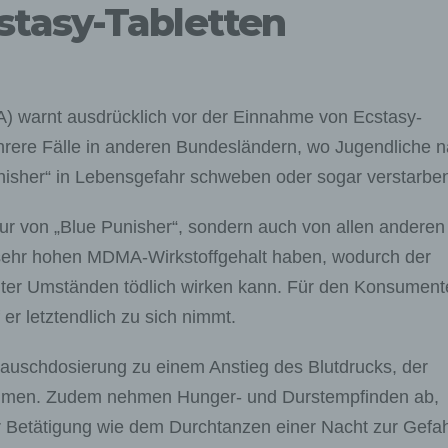
tasy-Tabletten
) warnt ausdrücklich vor der Einnahme von Ecstasy-
hrere Fälle in anderen Bundesländern, wo Jugendliche 
nisher“ in Lebensgefahr schweben oder sogar verstarbe
nur von „Blue Punisher“, sondern auch von allen anderen
 sehr hohen MDMA-Wirkstoffgehalt haben, wodurch der
nter Umständen tödlich wirken kann. Für den Konsument
 er letztendlich zu sich nimmt.
Rauschdosierung zu einem Anstieg des Blutdrucks, der
ommen. Zudem nehmen Hunger- und Durstempfinden ab,
er Betätigung wie dem Durchtanzen einer Nacht zur Gefa