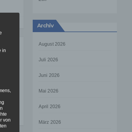
Archiv
e
August 2026
 in
Juli 2026
Juni 2026
ung
mens,
Mai 2026
ng
April 2026
en
ür
chte
tz
r von
März 2026
ten