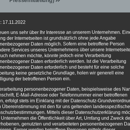
Pressemitteilung)
: 17.11.2022
reuen uns sehr über Ihr Interesse an unserem Unternehmen. Ein
ng der Internetseiten ist grundsätzlich ohne jede Angabe
nenbezogener Daten möglich. Sofern eine betroffene Person
dere Services unseres Unternehmens über unsere Internetseite
uch nehmen möchte, könnte jedoch eine Verarbeitung
nenbezogener Daten erforderlich werden. Ist die Verarbeitung
nenbezogener Daten erforderlich und besteht für eine solche
beitung keine gesetzliche Grundlage, holen wir generell eine
EHR
NEUWIED
ALTENKIRCHEN
FEUERWEHR
lligung der betroffenen Person ein.
SDIENST
POLIZEI
RETTUNGSDIENST
 Jahre
Rauchentwickl
erarbeitung personenbezogener Daten, beispielsweise des Na
nschrift, E-Mail-Adresse oder Telefonnummer einer betroffenen
helfer-System:
hinter
n, erfolgt stets im Einklang mit der Datenschutz-Grundverordnu
 50 Einsätze in
leerstehendem
n Übereinstimmung mit den für uns geltenden landesspezifisch
UG. 2026
2. AUG. 2026
 VG Asbach
Gebäude sorgt f
schutzbestimmungen. Mittels dieser Datenschutzerklärung mö
Feuerwehreinsa
 Unternehmen die Öffentlichkeit über Art, Umfang und Zweck de
rhobenen, genutzten und verarbeiteten personenbezogenen Da
mieren. Ferner werden betroffene Personen mittels dieser