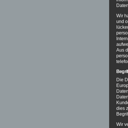
Daten
Wir h
und o
lücke
perso
Inter
aufwe
Aus d
perso
telef
Begri
Die D
Europ
Daten
Daten
Kunde
dies 
Begrif
Wir v