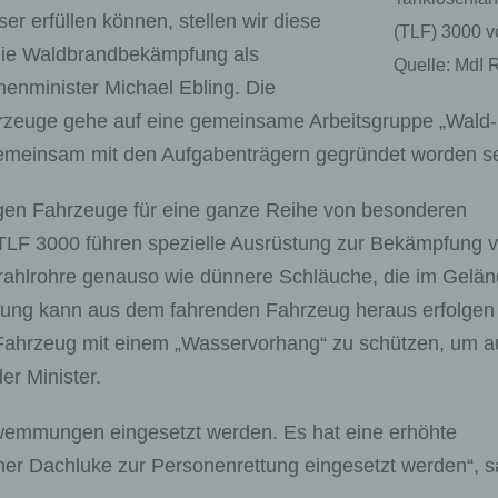
r erfüllen können, stellen wir diese
(TLF) 3000 vo
 die Waldbrandbekämpfung als
Quelle: MdI 
enminister Michael Ebling. Die
rzeuge gehe auf eine gemeinsame Arbeitsgruppe „Wald-
emeinsam mit den Aufgabenträgern gegründet worden se
igen Fahrzeuge für eine ganze Reihe von besonderen
 TLF 3000 führen spezielle Ausrüstung zur Bekämpfung 
rahlrohre genauso wie dünnere Schläuche, die im Gelä
ung kann aus dem fahrenden Fahrzeug heraus erfolgen
 Fahrzeug mit einem „Wasservorhang“ zu schützen, um a
r Minister.
wemmungen eingesetzt werden. Es hat eine erhöhte
ner Dachluke zur Personenrettung eingesetzt werden“, s