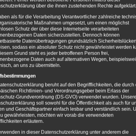
schutzerklärung über die ihnen zustehenden Rechte aufgeklärt
EHR
NEUWIED
POLIZEI
ALTENKIRCHEN
FEUERWEHR
aben als für die Verarbeitung Verantwortlicher zahlreiche techn
rganisatorische Maßnahmen umgesetzt, um einen möglichst
SDIENST
POLIZEI
RETTUNGSDIENST
nlosen Schutz der über diese Internetseite verarbeiteten
henbrand bei
Große Suchakti
nenbezogenen Daten sicherzustellen. Dennoch können
dreis:
in Flammersfeld
netbasierte Datenübertragungen grundsätzlich Sicherheitslücke
erwehr
Vermisste Perso
isen, sodass ein absoluter Schutz nicht gewährleistet werden k
UG. 2026
7. AUG. 2026
indert
wohlbehalten
iesem Grund steht es jeder betroffenen Person frei,
nenbezogene Daten auch auf alternativen Wegen, beispielswe
greifen auf
gefunden
onisch, an uns zu übermitteln.
dgebiet
ffsbestimmungen
atenschutzerklärung beruht auf den Begrifflichkeiten, die durch
äischen Richtlinien- und Verordnungsgeber beim Erlass der
schutz-Grundverordnung (DS-GVO) verwendet wurden. Unser
schutzerklärung soll sowohl für die Öffentlichkeit als auch für u
n und Geschäftspartner einfach lesbar und verständlich sein.
zu gewährleisten, möchten wir vorab die verwendeten
flichkeiten erläutern.
erwenden in dieser Datenschutzerklärung unter anderem die