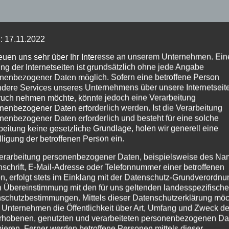
dkreis Alzey-Worms stationiert. Bevor das TLF 3000 in 
: 17.11.2022
 noch einige Gebrauchs- und Einsatztests geplant.
, die das Fahrzeug später nutzen.
reuen uns sehr über Ihr Interesse an unserem Unternehmen. Ein
ng der Internetseiten ist grundsätzlich ohne jede Angabe
nenbezogener Daten möglich. Sofern eine betroffene Person
dere Services unseres Unternehmens über unsere Internetseite
uch nehmen möchte, könnte jedoch eine Verarbeitung
mmerner Straße in Koblenz: Schutzeinrichtung für
nenbezogener Daten erforderlich werden. Ist die Verarbeitung
nenbezogener Daten erforderlich und besteht für eine solche
dfahrende wurde angepasst
beitung keine gesetzliche Grundlage, holen wir generell eine
lligung der betroffenen Person ein.
erarbeitung personenbezogener Daten, beispielsweise des Na
nschrift, E-Mail-Adresse oder Telefonnummer einer betroffenen
n, erfolgt stets im Einklang mit der Datenschutz-Grundverordnu
n Übereinstimmung mit den für uns geltenden landesspezifisch
schutzbestimmungen. Mittels dieser Datenschutzerklärung mö
 Unternehmen die Öffentlichkeit über Art, Umfang und Zweck de
rhobenen, genutzten und verarbeiteten personenbezogenen Da
mieren. Ferner werden betroffene Personen mittels dieser