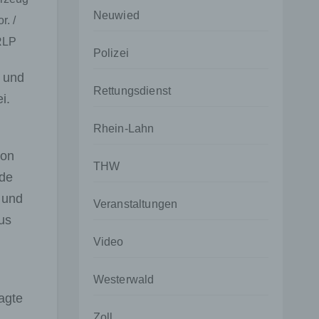
Neuwied
r. /
RLP
Polizei
 und
Rettungsdienst
i.
Rhein-Lahn
von
THW
nde
 und
Veranstaltungen
us
Video
Westerwald
agte
Zoll