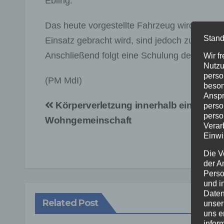
Ebling.
Das heute vorgestellte Fahrzeug wird im Lan
Stand
Einsatz gebracht wird, sind jedoch zunächst
Anschließend folgt eine Schulung der Kräfte
Wir f
Nutzu
perso
(PM MdI)
beson
Anspr
Beitragsnavigation
Körperverletzung innerhalb einer
Si
perso
perso
Wohngemeinschaft
Ra
Verar
Einwi
Die V
der A
Perso
und i
Daten
Related Post
unser
uns e
infor