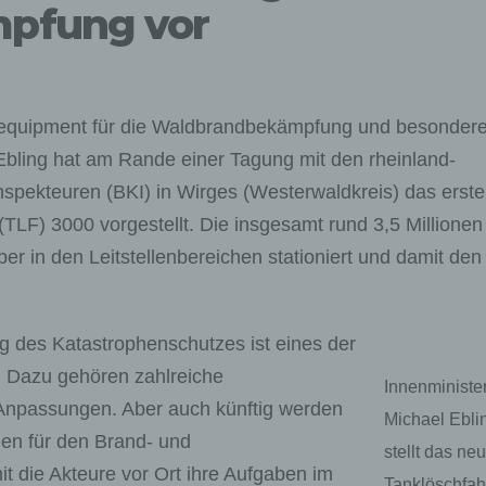
pfung vor
alequipment für die Waldbrandbekämpfung und besondere
Ebling hat am Rande einer Tagung mit den rheinland-
spekteuren (BKI) in Wirges (Westerwaldkreis) das erste
LF) 3000 vorgestellt. Die insgesamt rund 3,5 Millionen
r in den Leitstellenbereichen stationiert und damit den
g des Katastrophenschutzes ist eines der
. Dazu gehören zahlreiche
Innenministe
e Anpassungen. Aber auch künftig werden
Michael Ebli
en für den Brand- und
stellt das ne
t die Akteure vor Ort ihre Aufgaben im
Tanklöschfa