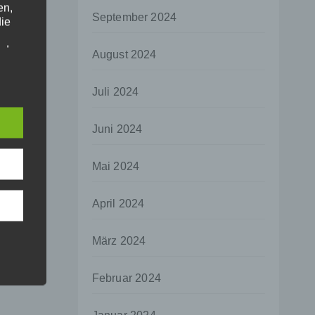
en,
September 2024
die
oder
August 2024
tung.
Juli 2024
er
Juni 2024
ung
Mai 2024
April 2024
hen,
März 2024
ng,
essen,
Februar 2024
ser