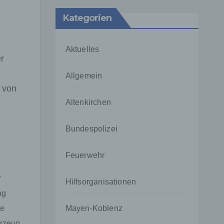
Kategorien
Aktuelles
r
Allgemein
 von
Altenkirchen
Bundespolizei
Feuerwehr
r
Hilfsorganisationen
ng
ue
Mayen-Koblenz
hrzeug