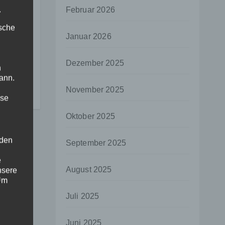
.
Februar 2026
ische
Januar 2026
on
:
Dezember 2025
n
n
ann.
November 2025
ise
Oktober 2025
 den
September 2025
e
August 2025
nsere
 Um
Juli 2025
Juni 2025