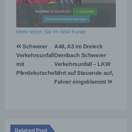
YouTube
ist deaktiviert.
✓ Zulassen
Datenschutzbedingungen
Mehr lesen Sie im WW Kurier
Beitragsnavigation
Schwerer
A48, A3 im Dreieck
Verkehrsunfall
Dernbach Schwerer
mit
Verkehrsunfall – LKW
Pferdekutsche
fährt auf Stauende auf,
Fahrer eingeklemmt
Related Post