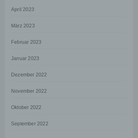
es sich bei ihr um einen Dritten handelt oder
April 2023
nicht. Behörden, die im Rahmen eines
bestimmten Untersuchungsauftrags nach
dem Unionsrecht oder dem Recht der
März 2023
Mitgliedstaaten möglicherweise
personenbezogene Daten erhalten, gelten
jedoch nicht als Empfänger.
Februar 2023
j) Dritter
Januar 2023
Dritter ist eine natürliche oder juristische
Person, Behörde, Einrichtung oder andere
Stelle außer der betroffenen Person, dem
Dezember 2022
Verantwortlichen, dem Auftragsverarbeiter
und den Personen, die unter der
unmittelbaren Verantwortung des
November 2022
Verantwortlichen oder des
Auftragsverarbeiters befugt sind, die
Oktober 2022
personenbezogenen Daten zu verarbeiten.
k) Einwilligung
September 2022
Einwilligung ist jede von der betroffenen
Person freiwillig für den bestimmten Fall in