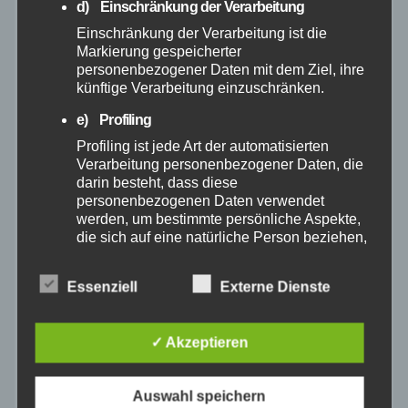
d) Einschränkung der Verarbeitung
Einschränkung der Verarbeitung ist die
Mai 2025
Markierung gespeicherter
personenbezogener Daten mit dem Ziel, ihre
künftige Verarbeitung einzuschränken.
April 2025
e) Profiling
März 2025
Profiling ist jede Art der automatisierten
Verarbeitung personenbezogener Daten, die
darin besteht, dass diese
Februar 2025
personenbezogenen Daten verwendet
werden, um bestimmte persönliche Aspekte,
die sich auf eine natürliche Person beziehen,
Januar 2025
zu bewerten, insbesondere, um Aspekte
bezüglich Arbeitsleistung, wirtschaftlicher
Dezember 2024
Essenziell
Externe Dienste
Lage, Gesundheit, persönlicher Vorlieben,
Interessen, Zuverlässigkeit, Verhalten,
Aufenthaltsort oder Ortswechsel dieser
November 2024
✓ Akzeptieren
natürlichen Person zu analysieren oder
vorherzusagen.
Oktober 2024
Auswahl speichern
f) Pseudonymisierung