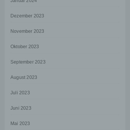
Januar 2024
personenbezogenen Daten entscheidet.
Sind die Zwecke und Mittel dieser
Verarbeitung durch das Unionsrecht oder
Dezember 2023
das Recht der Mitgliedstaaten vorgegeben,
so kann der Verantwortliche
November 2023
beziehungsweise können die bestimmten
Kriterien seiner Benennung nach dem
Unionsrecht oder dem Recht der
Oktober 2023
Mitgliedstaaten vorgesehen werden.
h) Auftragsverarbeiter
September 2023
Auftragsverarbeiter ist eine natürliche oder
juristische Person, Behörde, Einrichtung
August 2023
oder andere Stelle, die personenbezogene
Daten im Auftrag des Verantwortlichen
verarbeitet.
Juli 2023
i) Empfänger
Juni 2023
Empfänger ist eine natürliche oder juristische
Person, Behörde, Einrichtung oder andere
Stelle, der personenbezogene Daten
Mai 2023
offengelegt werden, unabhängig davon, ob