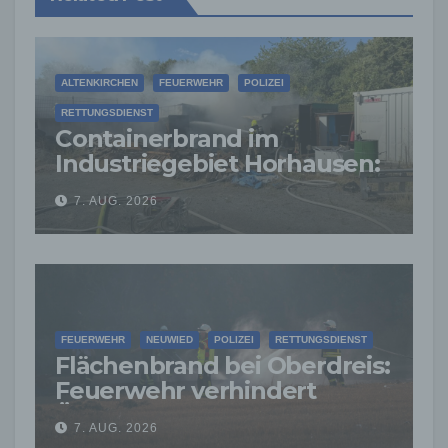
ALTENKIRCHEN
FEUERWEHR
POLIZEI
RETTUNGSDIENST
Containerbrand im
Industriegebiet Horhausen:
Feuerwehr verhindert
7. AUG. 2026
weitere Ausbreitung
FEUERWEHR
NEUWIED
POLIZEI
RETTUNGSDIENST
Flächenbrand bei Oberdreis:
Feuerwehr verhindert
Übergreifen auf Waldgebiet
7. AUG. 2026