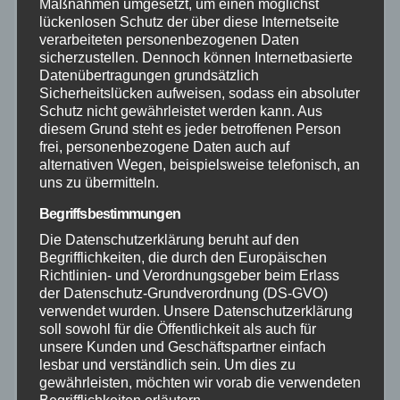
Maßnahmen umgesetzt, um einen möglichst
Neuwied
lückenlosen Schutz der über diese Internetseite
verarbeiteten personenbezogenen Daten
sicherzustellen. Dennoch können Internetbasierte
Polizei
Datenübertragungen grundsätzlich
Sicherheitslücken aufweisen, sodass ein absoluter
Schutz nicht gewährleistet werden kann. Aus
Rettungsdienst
diesem Grund steht es jeder betroffenen Person
frei, personenbezogene Daten auch auf
Rhein-Lahn
alternativen Wegen, beispielsweise telefonisch, an
uns zu übermitteln.
THW
Begriffsbestimmungen
Die Datenschutzerklärung beruht auf den
Veranstaltungen
Begrifflichkeiten, die durch den Europäischen
Richtlinien- und Verordnungsgeber beim Erlass
der Datenschutz-Grundverordnung (DS-GVO)
Video
verwendet wurden. Unsere Datenschutzerklärung
soll sowohl für die Öffentlichkeit als auch für
unsere Kunden und Geschäftspartner einfach
Westerwald
lesbar und verständlich sein. Um dies zu
gewährleisten, möchten wir vorab die verwendeten
Zoll