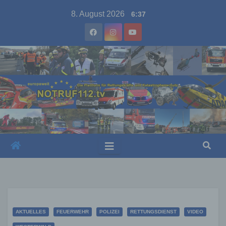
Skip
8. August 2026
6:37
to
content
AKTUELLES
FEUERWEHR
POLIZEI
RETTUNGSDIENST
VIDEO