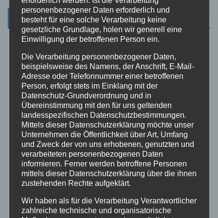
erforderlich werden. Ist die Verarbeitung
personenbezogener Daten erforderlich und
Kategorien
besteht für eine solche Verarbeitung keine
gesetzliche Grundlage, holen wir generell eine
Einwilligung der betroffenen Person ein.
Aktuelles
Die Verarbeitung personenbezogener Daten,
beispielsweise des Namens, der Anschrift, E-Mail-
Allgemein
Adresse oder Telefonnummer einer betroffenen
Person, erfolgt stets im Einklang mit der
Datenschutz-Grundverordnung und in
Altenkirchen
Übereinstimmung mit den für uns geltenden
landesspezifischen Datenschutzbestimmungen.
Mittels dieser Datenschutzerklärung möchte unser
Bundespolizei
Unternehmen die Öffentlichkeit über Art, Umfang
und Zweck der von uns erhobenen, genutzten und
Feuerwehr
verarbeiteten personenbezogenen Daten
informieren. Ferner werden betroffene Personen
mittels dieser Datenschutzerklärung über die ihnen
Hilfsorganisationen
zustehenden Rechte aufgeklärt.
Wir haben als für die Verarbeitung Verantwortlicher
Mayen-Koblenz
zahlreiche technische und organisatorische