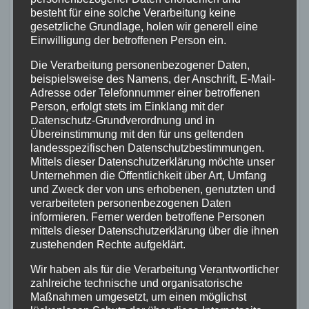
besteht für eine solche Verarbeitung keine
gesetzliche Grundlage, holen wir generell eine
Einwilligung der betroffenen Person ein.
Die Verarbeitung personenbezogener Daten,
beispielsweise des Namens, der Anschrift, E-Mail-
Adresse oder Telefonnummer einer betroffenen
Person, erfolgt stets im Einklang mit der
Datenschutz-Grundverordnung und in
Übereinstimmung mit den für uns geltenden
landesspezifischen Datenschutzbestimmungen.
Erstmals wurden auch die DRK-
Mittels dieser Datenschutzerklärung möchte unser
Unternehmen die Öffentlichkeit über Art, Umfang
Ortsvereine Wirges und Siershahn offiziell
und Zweck der von uns erhobenen, genutzten und
in die Veranstaltung eingebunden.
verarbeiteten personenbezogenen Daten
informieren. Ferner werden betroffene Personen
Bürgermeisterin Alexandra Marzi dankte
mittels dieser Datenschutzerklärung über die ihnen
beiden Vereinen für die enge und
zustehenden Rechte aufgeklärt.
erfolgreiche Zusammenarbeit mit den
Wir haben als für die Verarbeitung Verantwortlicher
Feuerwehren der Verbandsgemeinde.
zahlreiche technische und organisatorische
Maßnahmen umgesetzt, um einen möglichst