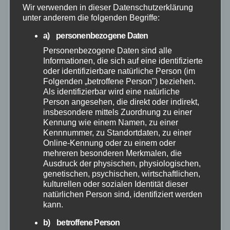
Buffet und einem kameradschaftlichen
Wir verwenden in dieser Datenschutzerklärung
unter anderem die folgenden Begriffe:
Austausch klang der Abend in geselliger
Atmosphäre aus. Der Feuerwehrehrentag
a) personenbezogene Daten
Personenbezogene Daten sind alle
machte erneut deutlich, welchen hohen
Informationen, die sich auf eine identifizierte
Stellenwert das Ehrenamt für die
oder identifizierbare natürliche Person (im
Folgenden „betroffene Person") beziehen.
Sicherheit und das Zusammenleben in der
Als identifizierbar wird eine natürliche
Verbandsgemeinde Wirges hat.
Person angesehen, die direkt oder indirekt,
insbesondere mittels Zuordnung zu einer
Kennung wie einem Namen, zu einer
(PM FW VG Wirges, red [LW])
Kennnummer, zu Standortdaten, zu einer
Online-Kennung oder zu einem oder
Beitragsnavigation
Katastrophenschutz
mehreren besonderen Merkmalen, die
Großeinsatz
übt den Ernstfall:
Ausdruck der physischen, physiologischen,
genetischen, psychischen, wirtschaftlichen,
wegen
Ausbildung für
kulturellen oder sozialen Identität dieser
Gasaustritt in
Leitende Notärzte und
natürlichen Person sind, identifiziert werden
kann.
Langenhahn
Organisatorische Leiter
b) betroffene Person
– B255 voll
in Koblenz