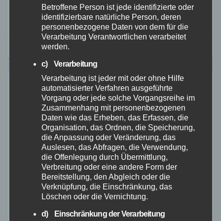
Betroffene Person ist jede identifizierte oder
gesperrt
identifizierbare natürliche Person, deren
personenbezogene Daten von dem für die
Verarbeitung Verantwortlichen verarbeitet
werden.
c) Verarbeitung
Verarbeitung ist jeder mit oder ohne Hilfe
automatisierter Verfahren ausgeführte
Related Post
Vorgang oder jede solche Vorgangsreihe im
Zusammenhang mit personenbezogenen
Daten wie das Erheben, das Erfassen, die
Organisation, das Ordnen, die Speicherung,
ALTENKIRCHEN
FEUERWEHR
POLIZEI
die Anpassung oder Veränderung, das
Auslesen, das Abfragen, die Verwendung,
RETTUNGSDIENST
die Offenlegung durch Übermittlung,
Containerbrand im
Verbreitung oder eine andere Form der
Industriegebiet Horhausen:
Bereitstellung, den Abgleich oder die
Feuerwehr verhindert
Verknüpfung, die Einschränkung, das
7. AUG. 2026
Löschen oder die Vernichtung.
weitere Ausbreitung
d) Einschränkung der Verarbeitung