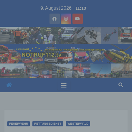
Skip
9. August 2026
11:13
to
content
FEUERWEHR
RETTUNGSDIENST
WESTERWALD