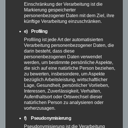
Einschränkung der Verarbeitung ist die
Markierung gespeicherter
personenbezogener Daten mit dem Ziel, ihre
künftige Verarbeitung einzuschränken.
FEUERWEHR
NEUWIED
POLIZEI
RETTUNGSDIENST
Flächenbrand bei Oberdreis:
e) Profiling
Feuerwehr verhindert
Profiling ist jede Art der automatisierten
Übergreifen auf Waldgebiet
Verarbeitung personenbezogener Daten, die
7. AUG. 2026
darin besteht, dass diese
personenbezogenen Daten verwendet
werden, um bestimmte persönliche Aspekte,
die sich auf eine natürliche Person beziehen,
zu bewerten, insbesondere, um Aspekte
bezüglich Arbeitsleistung, wirtschaftlicher
ALTENKIRCHEN
FEUERWEHR
POLIZEI
Lage, Gesundheit, persönlicher Vorlieben,
RETTUNGSDIENST
Interessen, Zuverlässigkeit, Verhalten,
Große Suchaktion in
Aufenthaltsort oder Ortswechsel dieser
Flammersfeld: Vermisste
natürlichen Person zu analysieren oder
vorherzusagen.
Person wohlbehalten
7. AUG. 2026
gefunden
f) Pseudonymisierung
Pseudonymisierung ist die Verarbeitung