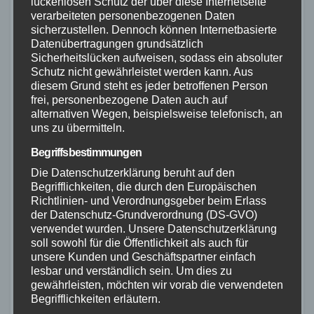
lückenlosen Schutz der über diese Internetseite
Für besondere Verdienste wurden zudem
verarbeiteten personenbezogenen Daten
mehrere Auszeichnungen verliehen.
sicherzustellen. Dennoch können Internetbasierte
Datenübertragungen grundsätzlich
Michael Zander erhielt die Ehrennadel in
Sicherheitslücken aufweisen, sodass ein absoluter
Silber des Kreisfeuerwehrverbandes.
Schutz nicht gewährleistet werden kann. Aus
diesem Grund steht es jeder betroffenen Person
Armin Nörtershäuser wurde mit dem
frei, personenbezogene Daten auch auf
Deutschen Feuerwehrehrenkreuz in Silber
alternativen Wegen, beispielsweise telefonisch, an
uns zu übermitteln.
ausgezeichnet. Rosario Di Stefano erhielt
das Silberne Feuerwehrehrenzeichen am
Begriffsbestimmungen
Die Datenschutzerklärung beruht auf den
Bande.
Begrifflichkeiten, die durch den Europäischen
Richtlinien- und Verordnungsgeber beim Erlass
der Datenschutz-Grundverordnung (DS-GVO)
verwendet wurden. Unsere Datenschutzerklärung
soll sowohl für die Öffentlichkeit als auch für
unsere Kunden und Geschäftspartner einfach
lesbar und verständlich sein. Um dies zu
gewährleisten, möchten wir vorab die verwendeten
Begrifflichkeiten erläutern.
Beim anschließenden gemeinsamen