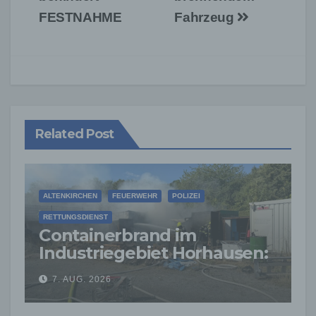
FESTNAHME
Fahrzeug
Related Post
ALTENKIRCHEN
FEUERWEHR
POLIZEI
RETTUNGSDIENST
Containerbrand im
Industriegebiet Horhausen:
Feuerwehr verhindert
7. AUG. 2026
weitere Ausbreitung