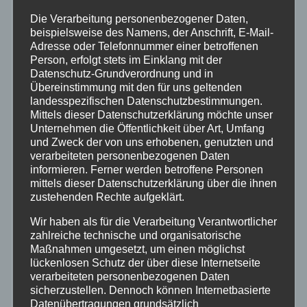
Bundespolizei
Die Verarbeitung personenbezogener Daten,
beispielsweise des Namens, der Anschrift, E-Mail-
Feuerwehr
Adresse oder Telefonnummer einer betroffenen
Person, erfolgt stets im Einklang mit der
Datenschutz-Grundverordnung und in
Hilfsorganisationen
Übereinstimmung mit den für uns geltenden
landesspezifischen Datenschutzbestimmungen.
Mayen-Koblenz
Mittels dieser Datenschutzerklärung möchte unser
Unternehmen die Öffentlichkeit über Art, Umfang
und Zweck der von uns erhobenen, genutzten und
Neuwied
verarbeiteten personenbezogenen Daten
informieren. Ferner werden betroffene Personen
mittels dieser Datenschutzerklärung über die ihnen
Polizei
zustehenden Rechte aufgeklärt.
Rettungsdienst
Wir haben als für die Verarbeitung Verantwortlicher
zahlreiche technische und organisatorische
Maßnahmen umgesetzt, um einen möglichst
Rhein-Lahn
lückenlosen Schutz der über diese Internetseite
verarbeiteten personenbezogenen Daten
sicherzustellen. Dennoch können Internetbasierte
THW
Datenübertragungen grundsätzlich