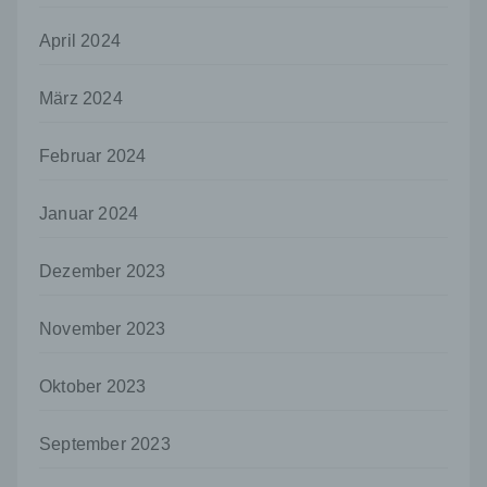
Informationen nicht mehr einer spezifischen
betroffenen Person zugeordnet werden
April 2024
können, sofern diese zusätzlichen
Informationen gesondert aufbewahrt werden
und technischen und organisatorischen
März 2024
Maßnahmen unterliegen, die gewährleisten,
dass die personenbezogenen Daten nicht
Februar 2024
einer identifizierten oder identifizierbaren
natürlichen Person zugewiesen werden.
Januar 2024
g) Verantwortlicher oder für die Verarbeitung
Verantwortlicher
Dezember 2023
Verantwortlicher oder für die Verarbeitung
Verantwortlicher ist die natürliche oder
juristische Person, Behörde, Einrichtung
November 2023
oder andere Stelle, die allein oder
gemeinsam mit anderen über die Zwecke
und Mittel der Verarbeitung von
Oktober 2023
personenbezogenen Daten entscheidet.
Sind die Zwecke und Mittel dieser
September 2023
Verarbeitung durch das Unionsrecht oder
das Recht der Mitgliedstaaten vorgegeben,