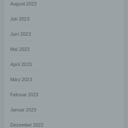
so kann der Verantwortliche
August 2023
beziehungsweise können die bestimmten
Kriterien seiner Benennung nach dem
Unionsrecht oder dem Recht der
Juli 2023
Mitgliedstaaten vorgesehen werden.
h) Auftragsverarbeiter
Juni 2023
Auftragsverarbeiter ist eine natürliche oder
juristische Person, Behörde, Einrichtung
Mai 2023
oder andere Stelle, die personenbezogene
Daten im Auftrag des Verantwortlichen
April 2023
verarbeitet.
i) Empfänger
März 2023
Empfänger ist eine natürliche oder juristische
Person, Behörde, Einrichtung oder andere
Stelle, der personenbezogene Daten
Februar 2023
offengelegt werden, unabhängig davon, ob
es sich bei ihr um einen Dritten handelt oder
Januar 2023
nicht. Behörden, die im Rahmen eines
bestimmten Untersuchungsauftrags nach
dem Unionsrecht oder dem Recht der
Dezember 2022