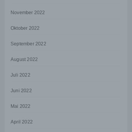
Mitgliedstaaten möglicherweise
personenbezogene Daten erhalten, gelten
jedoch nicht als Empfänger.
November 2022
j) Dritter
Oktober 2022
Dritter ist eine natürliche oder juristische
Person, Behörde, Einrichtung oder andere
Stelle außer der betroffenen Person, dem
September 2022
Verantwortlichen, dem Auftragsverarbeiter
und den Personen, die unter der
August 2022
unmittelbaren Verantwortung des
Verantwortlichen oder des
Auftragsverarbeiters befugt sind, die
Juli 2022
personenbezogenen Daten zu verarbeiten.
k) Einwilligung
Juni 2022
Einwilligung ist jede von der betroffenen
Person freiwillig für den bestimmten Fall in
Mai 2022
informierter Weise und unmissverständlich
abgegebene Willensbekundung in Form
einer Erklärung oder einer sonstigen
April 2022
eindeutigen bestätigenden Handlung, mit der