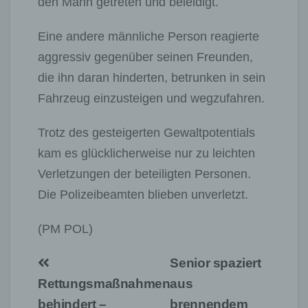
den Mann getreten und beleidigt.
Eine andere männliche Person reagierte
aggressiv gegenüber seinen Freunden,
die ihn daran hinderten, betrunken in sein
Fahrzeug einzusteigen und wegzufahren.
Trotz des gesteigerten Gewaltpotentials
kam es glücklicherweise nur zu leichten
Verletzungen der beteiligten Personen.
Die Polizeibeamten blieben unverletzt.
(PM POL)
Beitragsnavigation
Senior spaziert
Rettungsmaßnahmen
aus
behindert –
brennendem