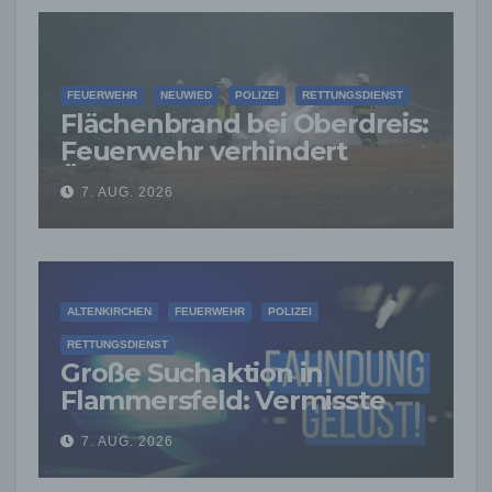
FEUERWEHR
NEUWIED
POLIZEI
RETTUNGSDIENST
Flächenbrand bei Oberdreis:
Feuerwehr verhindert
Übergreifen auf Waldgebiet
7. AUG. 2026
ALTENKIRCHEN
FEUERWEHR
POLIZEI
RETTUNGSDIENST
Große Suchaktion in
Flammersfeld: Vermisste
Person wohlbehalten
7. AUG. 2026
gefunden