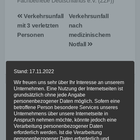
Fachbetriebe Deutschlands e.V. (ZZF))
Beitragsnavigation
Verkehrsunfall
Verkehrsunfall
mit 3 verletzten
nach
Personen
medizinischem
Notfall
Stand: 17.11.2022
Wir freuen uns sehr über Ihr Interesse an unserem
Unternehmen. Eine Nutzung der Internetseiten ist
grundsätzlich ohne jede Angabe
Related Post
personenbezogener Daten möglich. Sofern eine
betroffene Person besondere Services unseres
Unternehmens über unsere Internetseite in
Anspruch nehmen möchte, könnte jedoch eine
FEUERWEHR
POLIZEI
RETTUNGSDIENST
THW
Verarbeitung personenbezogener Daten
erforderlich werden. Ist die Verarbeitung
WESTERWALD
personenbezogener Daten erforderlich und