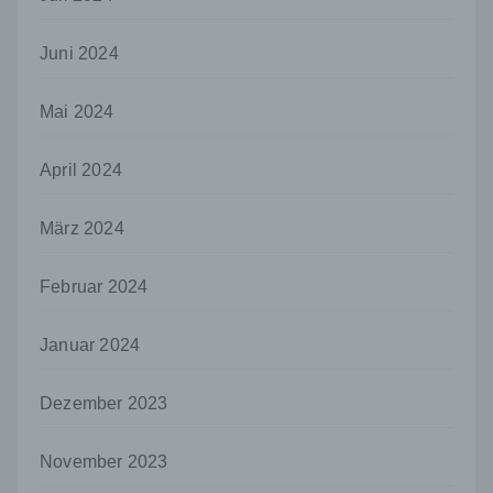
nicht. Behörden, die im Rahmen eines
bestimmten Untersuchungsauftrags nach
dem Unionsrecht oder dem Recht der
Juni 2024
Mitgliedstaaten möglicherweise
personenbezogene Daten erhalten, gelten
Mai 2024
jedoch nicht als Empfänger.
j) Dritter
April 2024
Dritter ist eine natürliche oder juristische
Person, Behörde, Einrichtung oder andere
März 2024
Stelle außer der betroffenen Person, dem
Verantwortlichen, dem Auftragsverarbeiter
und den Personen, die unter der
Februar 2024
unmittelbaren Verantwortung des
Verantwortlichen oder des
Auftragsverarbeiters befugt sind, die
Januar 2024
personenbezogenen Daten zu verarbeiten.
k) Einwilligung
Dezember 2023
Einwilligung ist jede von der betroffenen
Person freiwillig für den bestimmten Fall in
November 2023
informierter Weise und unmissverständlich