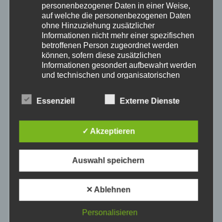
personenbezogener Daten in einer Weise,
auf welche die personenbezogenen Daten
November 2025
ohne Hinzuziehung zusätzlicher
Informationen nicht mehr einer spezifischen
betroffenen Person zugeordnet werden
Oktober 2025
können, sofern diese zusätzlichen
Informationen gesondert aufbewahrt werden
September 2025
und technischen und organisatorischen
Maßnahmen unterliegen, die gewährleisten,
dass die personenbezogenen Daten nicht
August 2025
Essenziell
Externe Dienste
einer identifizierten oder identifizierbaren
natürlichen Person zugewiesen werden.
Juli 2025
✓ Akzeptieren
g) Verantwortlicher oder für die Verarbeitung
Verantwortlicher
Juni 2025
Verantwortlicher oder für die Verarbeitung
Auswahl speichern
Verantwortlicher ist die natürliche oder
juristische Person, Behörde, Einrichtung
Mai 2025
oder andere Stelle, die allein oder
✕ Ablehnen
gemeinsam mit anderen über die Zwecke
und Mittel der Verarbeitung von
April 2025
Personalisieren
personenbezogenen Daten entscheidet.