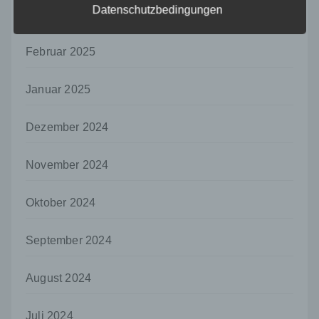
Sind die Zwecke und Mittel dieser
Datenschutzbedingungen
März 2025
Verarbeitung durch das Unionsrecht oder
das Recht der Mitgliedstaaten vorgegeben,
so kann der Verantwortliche
Februar 2025
beziehungsweise können die bestimmten
Kriterien seiner Benennung nach dem
Januar 2025
Unionsrecht oder dem Recht der
Mitgliedstaaten vorgesehen werden.
Dezember 2024
h) Auftragsverarbeiter
Auftragsverarbeiter ist eine natürliche oder
juristische Person, Behörde, Einrichtung
November 2024
oder andere Stelle, die personenbezogene
Daten im Auftrag des Verantwortlichen
Oktober 2024
verarbeitet.
i) Empfänger
September 2024
Empfänger ist eine natürliche oder juristische
Person, Behörde, Einrichtung oder andere
August 2024
Stelle, der personenbezogene Daten
offengelegt werden, unabhängig davon, ob
es sich bei ihr um einen Dritten handelt oder
Juli 2024