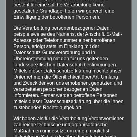
Großbrand zerstört
besteht für eine solche Verarbeitung keine
Gewerbeimmobilie in
gesetzliche Grundlage, holen wir generell eine
Siershahn –
Einwilligung der betroffenen Person ein.
3. AUG. 2026
Millionenschaden
Die Verarbeitung personenbezogener Daten,
entstanden
beispielsweise des Namens, der Anschrift, E-Mail-
Adresse oder Telefonnummer einer betroffenen
Person, erfolgt stets im Einklang mit der
Datenschutz-Grundverordnung und in
Übereinstimmung mit den für uns geltenden
FEUERWEHR
NEUWIED
RETTUNGSDIENST
landesspezifischen Datenschutzbestimmungen.
Zwei Jahre Ersthelfer-
Mittels dieser Datenschutzerklärung möchte unser
System: Rund 50 Einsätze in
Unternehmen die Öffentlichkeit über Art, Umfang
und Zweck der von uns erhobenen, genutzten und
der VG Asbach
verarbeiteten personenbezogenen Daten
2. AUG. 2026
informieren. Ferner werden betroffene Personen
mittels dieser Datenschutzerklärung über die ihnen
zustehenden Rechte aufgeklärt.
Wir haben als für die Verarbeitung Verantwortlicher
ALTENKIRCHEN
FEUERWEHR
POLIZEI
zahlreiche technische und organisatorische
Maßnahmen umgesetzt, um einen möglichst
RETTUNGSDIENST
lückenlosen Schutz der über diese Internetseite