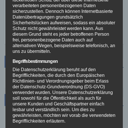
Rauchentwicklung hinter
verarbeiteten personenbezogenen Daten
leerstehendem Gebäude
sicherzustellen. Dennoch können Internetbasierte
sorgt für Feuerwehreinsatz
Datenübertragungen grundsätzlich
2. AUG. 2026
Sicherheitslücken aufweisen, sodass ein absoluter
Schutz nicht gewährleistet werden kann. Aus
diesem Grund steht es jeder betroffenen Person
frei, personenbezogene Daten auch auf
alternativen Wegen, beispielsweise telefonisch, an
uns zu übermitteln.
Suche
Begriffsbestimmungen
Die Datenschutzerklärung beruht auf den
Begrifflichkeiten, die durch den Europäischen
Richtlinien- und Verordnungsgeber beim Erlass
der Datenschutz-Grundverordnung (DS-GVO)
verwendet wurden. Unsere Datenschutzerklärung
soll sowohl für die Öffentlichkeit als auch für
Kategorien
unsere Kunden und Geschäftspartner einfach
lesbar und verständlich sein. Um dies zu
gewährleisten, möchten wir vorab die verwendeten
Aktuelles
Begrifflichkeiten erläutern.