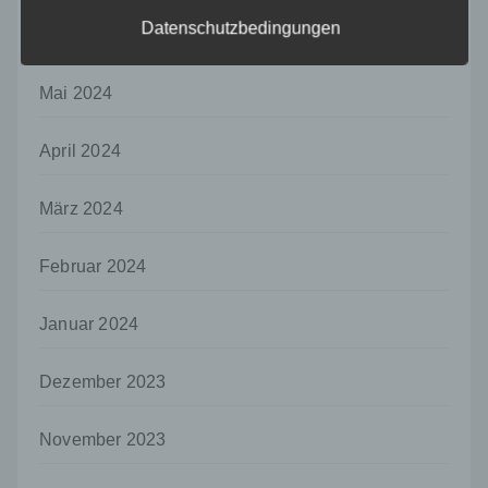
auf welche die personenbezogenen Daten
ohne Hinzuziehung zusätzlicher
Datenschutzbedingungen
Juni 2024
Informationen nicht mehr einer spezifischen
betroffenen Person zugeordnet werden
können, sofern diese zusätzlichen
Mai 2024
Informationen gesondert aufbewahrt werden
und technischen und organisatorischen
April 2024
Maßnahmen unterliegen, die gewährleisten,
dass die personenbezogenen Daten nicht
einer identifizierten oder identifizierbaren
März 2024
natürlichen Person zugewiesen werden.
g) Verantwortlicher oder für die Verarbeitung
Februar 2024
Verantwortlicher
Verantwortlicher oder für die Verarbeitung
Januar 2024
Verantwortlicher ist die natürliche oder
juristische Person, Behörde, Einrichtung
oder andere Stelle, die allein oder
Dezember 2023
gemeinsam mit anderen über die Zwecke
und Mittel der Verarbeitung von
November 2023
personenbezogenen Daten entscheidet.
Sind die Zwecke und Mittel dieser
Verarbeitung durch das Unionsrecht oder