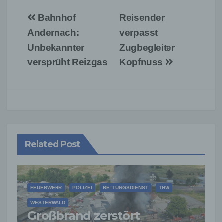
Beitragsnavigation
Bahnhof
Reisender
Andernach:
verpasst
Unbekannter
Zugbegleiter
versprüht Reizgas
Kopfnuss
Related Post
FEUERWEHR
POLIZEI
RETTUNGSDIENST
THW
WESTERWALD
Großbrand zerstört