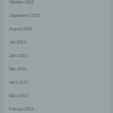
Oktober 2023
das Recht der Mitgliedstaaten vorgegeben,
so kann der Verantwortliche
beziehungsweise können die bestimmten
September 2023
Kriterien seiner Benennung nach dem
Unionsrecht oder dem Recht der
August 2023
Mitgliedstaaten vorgesehen werden.
h) Auftragsverarbeiter
Juli 2023
Auftragsverarbeiter ist eine natürliche oder
juristische Person, Behörde, Einrichtung
Juni 2023
oder andere Stelle, die personenbezogene
Daten im Auftrag des Verantwortlichen
verarbeitet.
Mai 2023
i) Empfänger
Empfänger ist eine natürliche oder juristische
April 2023
Person, Behörde, Einrichtung oder andere
Stelle, der personenbezogene Daten
März 2023
offengelegt werden, unabhängig davon, ob
es sich bei ihr um einen Dritten handelt oder
nicht. Behörden, die im Rahmen eines
Februar 2023
bestimmten Untersuchungsauftrags nach