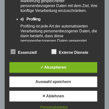
März 2025
Markierung gespeicherter
personenbezogener Daten mit dem Ziel, ihre
künftige Verarbeitung einzuschränken.
Februar 2025
e) Profiling
Profiling ist jede Art der automatisierten
Januar 2025
Verarbeitung personenbezogener Daten, die
darin besteht, dass diese
Dezember 2024
personenbezogenen Daten verwendet
werden, um bestimmte persönliche Aspekte,
die sich auf eine natürliche Person beziehen,
November 2024
Essenziell
Externe Dienste
zu bewerten, insbesondere, um Aspekte
bezüglich Arbeitsleistung, wirtschaftlicher
Lage, Gesundheit, persönlicher Vorlieben,
Oktober 2024
✓ Akzeptieren
Interessen, Zuverlässigkeit, Verhalten,
Aufenthaltsort oder Ortswechsel dieser
September 2024
natürlichen Person zu analysieren oder
Auswahl speichern
vorherzusagen.
August 2024
f) Pseudonymisierung
✕ Ablehnen
Pseudonymisierung ist die Verarbeitung
Juli 2024
personenbezogener Daten in einer Weise,
Personalisieren