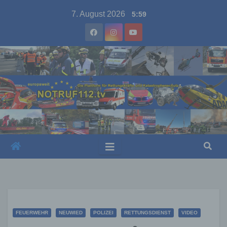
Skip
7. August 2026
5:59
to
content
FEUERWEHR
NEUWIED
POLIZEI
RETTUNGSDIENST
VIDEO