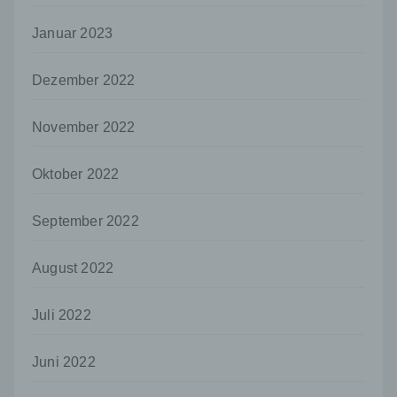
dem Unionsrecht oder dem Recht der
Januar 2023
Mitgliedstaaten möglicherweise
personenbezogene Daten erhalten, gelten
jedoch nicht als Empfänger.
Dezember 2022
j) Dritter
Dritter ist eine natürliche oder juristische
November 2022
Person, Behörde, Einrichtung oder andere
Stelle außer der betroffenen Person, dem
Oktober 2022
Verantwortlichen, dem Auftragsverarbeiter
und den Personen, die unter der
unmittelbaren Verantwortung des
September 2022
Verantwortlichen oder des
Auftragsverarbeiters befugt sind, die
personenbezogenen Daten zu verarbeiten.
August 2022
k) Einwilligung
Juli 2022
Einwilligung ist jede von der betroffenen
Person freiwillig für den bestimmten Fall in
informierter Weise und unmissverständlich
Juni 2022
abgegebene Willensbekundung in Form
einer Erklärung oder einer sonstigen