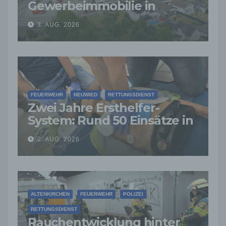
Gewerbeimmobilie in
Siershahn –
3. AUG. 2026
Millionenschaden
entstanden
FEUERWEHR
NEUWIED
RETTUNGSDIENST
Zwei Jahre Ersthelfer-
System: Rund 50 Einsätze in
der VG Asbach
2. AUG. 2026
ALTENKIRCHEN
FEUERWEHR
POLIZEI
RETTUNGSDIENST
Rauchentwicklung hinter