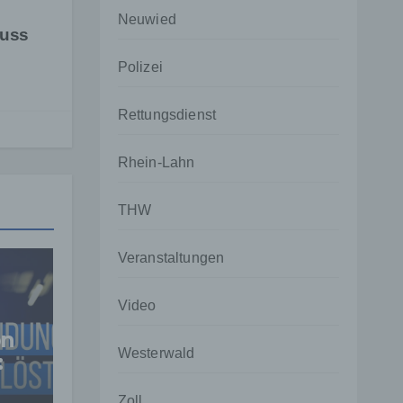
Neuwied
luss
Polizei
Rettungsdienst
Rhein-Lahn
THW
Veranstaltungen
Video
on
Westerwald
:
n
Zoll