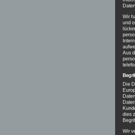
Daten
Wir h
und o
lücke
perso
Inter
aufwe
Aus d
perso
telef
Begri
Die D
Europ
Daten
Daten
Kunde
dies 
Begrif
Wir v