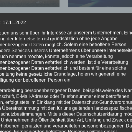
indert
wohlbehalten
greifen auf
gefunden
dgebiet
: 17.11.2022
reuen uns sehr über Ihr Interesse an unserem Unternehmen. Ein
ng der Internetseiten ist grundsätzlich ohne jede Angabe
nenbezogener Daten möglich. Sofern eine betroffene Person
dere Services unseres Unternehmens über unsere Internetseite
uch nehmen möchte, könnte jedoch eine Verarbeitung
nenbezogener Daten erforderlich werden. Ist die Verarbeitung
nenbezogener Daten erforderlich und besteht für eine solche
beitung keine gesetzliche Grundlage, holen wir generell eine
lligung der betroffenen Person ein.
erarbeitung personenbezogener Daten, beispielsweise des Na
nschrift, E-Mail-Adresse oder Telefonnummer einer betroffenen
n, erfolgt stets im Einklang mit der Datenschutz-Grundverordnu
n Übereinstimmung mit den für uns geltenden landesspezifisch
schutzbestimmungen. Mittels dieser Datenschutzerklärung mö
 Unternehmen die Öffentlichkeit über Art, Umfang und Zweck de
rhobenen, genutzten und verarbeiteten personenbezogenen Da
mieren. Ferner werden betroffene Personen mittels dieser