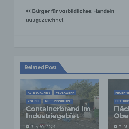
Beitragsnavigation
Bürger für vorbildliches Handeln
ausgezeichnet
Related Post
ALTENKIRCHEN
FEUERWEHR
FEUERW
POLIZEI
RETTUNGSDIENST
RETTUNG
Containerbrand im
Fläc
Industriegebiet
Ober
Horhausen:
Feu
7. AUG. 2026
7. A