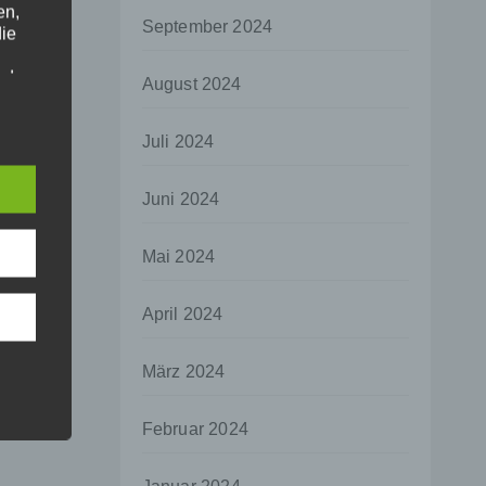
en,
September 2024
die
oder
August 2024
tung.
Juli 2024
er
Juni 2024
ung
Mai 2024
April 2024
hen,
März 2024
ng,
essen,
Februar 2024
ser