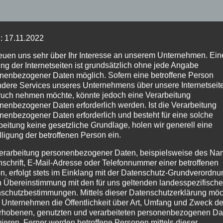
: 17.11.2022
reuen uns sehr über Ihr Interesse an unserem Unternehmen. Ein
EHR
NEUWIED
ALTENKIRCHEN
FEUERWEHR
ng der Internetseiten ist grundsätzlich ohne jede Angabe
SDIENST
POLIZEI
RETTUNGSDIENST
nenbezogener Daten möglich. Sofern eine betroffene Person
 Jahre
Rauchentwickl
dere Services unseres Unternehmens über unsere Internetseite
helfer-System:
hinter
uch nehmen möchte, könnte jedoch eine Verarbeitung
nenbezogener Daten erforderlich werden. Ist die Verarbeitung
 50 Einsätze in
leerstehendem
nenbezogener Daten erforderlich und besteht für eine solche
UG. 2026
2. AUG. 2026
 VG Asbach
Gebäude sorgt f
beitung keine gesetzliche Grundlage, holen wir generell eine
Feuerwehreinsa
lligung der betroffenen Person ein.
erarbeitung personenbezogener Daten, beispielsweise des Na
nschrift, E-Mail-Adresse oder Telefonnummer einer betroffenen
n, erfolgt stets im Einklang mit der Datenschutz-Grundverordnu
n Übereinstimmung mit den für uns geltenden landesspezifisch
schutzbestimmungen. Mittels dieser Datenschutzerklärung mö
 Unternehmen die Öffentlichkeit über Art, Umfang und Zweck de
rhobenen, genutzten und verarbeiteten personenbezogenen Da
mieren. Ferner werden betroffene Personen mittels dieser