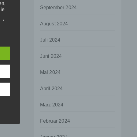
en,
September 2024
die
oder
August 2024
tung.
Juli 2024
er
Juni 2024
ung
Mai 2024
April 2024
hen,
März 2024
ng,
essen,
Februar 2024
ser