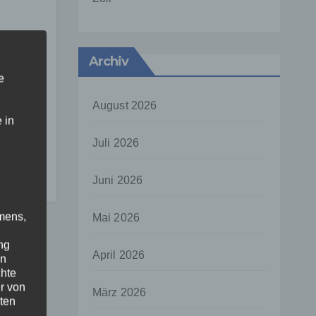
Archiv
e
August 2026
ung
 in
Juli 2026
ür
Juni 2026
tz
mens,
Mai 2026
ng
April 2026
en
chte
r von
März 2026
ten