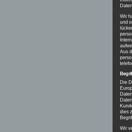
Daten
Wir h
und o
lücke
perso
Inter
aufwe
Aus d
perso
telef
Begri
Die D
Europ
Daten
Daten
Kunde
dies 
Begrif
Wir v