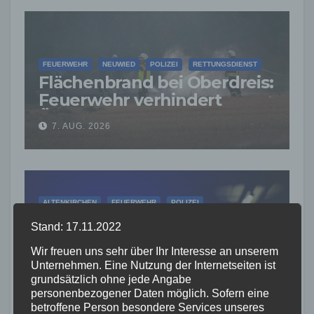
FEUERWEHR
NEUWIED
POLIZEI
RETTUNGSDIENST
Flächenbrand bei Oberdreis:
Feuerwehr verhindert
Übergreifen auf Waldgebiet
7. AUG. 2026
ALTENKIRCHEN
FEUERWEHR
POLIZEI
RETTUNGSDIENST
Stand: 17.11.2022
Große Suchaktion in
Wir freuen uns sehr über Ihr Interesse an unserem
Flammersfeld: Vermisste
Unternehmen. Eine Nutzung der Internetseiten ist
Person wohlbehalten
grundsätzlich ohne jede Angabe
7. AUG. 2026
gefunden
personenbezogener Daten möglich. Sofern eine
betroffene Person besondere Services unseres