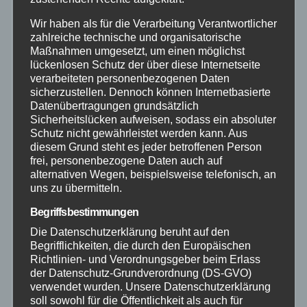
Bundespolizei
Wir haben als für die Verarbeitung Verantwortlicher
zahlreiche technische und organisatorische
Feuerwehr
Maßnahmen umgesetzt, um einen möglichst
lückenlosen Schutz der über diese Internetseite
verarbeiteten personenbezogenen Daten
Hilfsorganisationen
sicherzustellen. Dennoch können Internetbasierte
Datenübertragungen grundsätzlich
Mayen-Koblenz
Sicherheitslücken aufweisen, sodass ein absoluter
Schutz nicht gewährleistet werden kann. Aus
diesem Grund steht es jeder betroffenen Person
Neuwied
frei, personenbezogene Daten auch auf
alternativen Wegen, beispielsweise telefonisch, an
uns zu übermitteln.
Polizei
Begriffsbestimmungen
Rettungsdienst
Die Datenschutzerklärung beruht auf den
Begrifflichkeiten, die durch den Europäischen
Richtlinien- und Verordnungsgeber beim Erlass
Rhein-Lahn
der Datenschutz-Grundverordnung (DS-GVO)
verwendet wurden. Unsere Datenschutzerklärung
THW
soll sowohl für die Öffentlichkeit als auch für