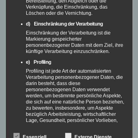
Bereitstellung, den Abgleich oder die
Verknüpfung, die Einschränkung, das
September 2025
Löschen oder die Vernichtung.
d) Einschränkung der Verarbeitung
August 2025
Einschränkung der Verarbeitung ist die
Markierung gespeicherter
Juli 2025
personenbezogener Daten mit dem Ziel, ihre
künftige Verarbeitung einzuschränken.
Juni 2025
e) Profiling
Profiling ist jede Art der automatisierten
Mai 2025
Verarbeitung personenbezogener Daten, die
darin besteht, dass diese
personenbezogenen Daten verwendet
April 2025
werden, um bestimmte persönliche Aspekte,
die sich auf eine natürliche Person beziehen,
zu bewerten, insbesondere, um Aspekte
März 2025
bezüglich Arbeitsleistung, wirtschaftlicher
Lage, Gesundheit, persönlicher Vorlieben,
Februar 2025
Interessen, Zuverlässigkeit, Verhalten,
Aufenthaltsort oder Ortswechsel dieser
Essenziell
Externe Dienste