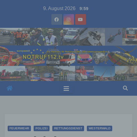
Skip
9. August 2026
9:59
to
content
FEUERWEHR
POLIZEI
RETTUNGSDIENST
WESTERWALD