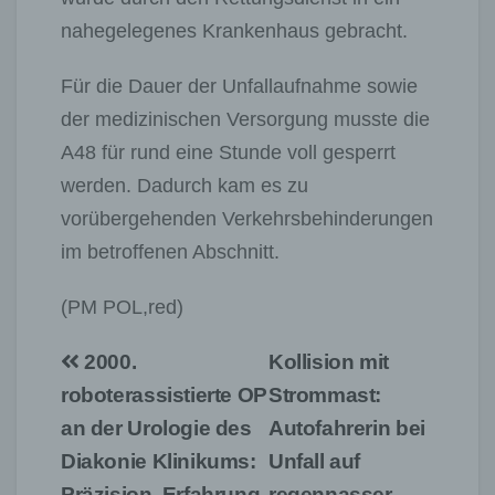
nahegelegenes Krankenhaus gebracht.
Für die Dauer der Unfallaufnahme sowie
der medizinischen Versorgung musste die
A48 für rund eine Stunde voll gesperrt
werden. Dadurch kam es zu
vorübergehenden Verkehrsbehinderungen
im betroffenen Abschnitt.
(PM POL,red)
Beitragsnavigation
2000.
Kollision mit
roboterassistierte OP
Strommast:
an der Urologie des
Autofahrerin bei
Diakonie Klinikums:
Unfall auf
Präzision, Erfahrung,
regennasser