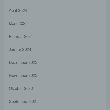
juristische Person, Behörde, Einrichtung
oder andere Stelle, die allein oder
gemeinsam mit anderen über die Zwecke
April 2024
und Mittel der Verarbeitung von
personenbezogenen Daten entscheidet.
März 2024
Sind die Zwecke und Mittel dieser
Verarbeitung durch das Unionsrecht oder
das Recht der Mitgliedstaaten vorgegeben,
Februar 2024
so kann der Verantwortliche
beziehungsweise können die bestimmten
Kriterien seiner Benennung nach dem
Januar 2024
Unionsrecht oder dem Recht der
Mitgliedstaaten vorgesehen werden.
Dezember 2023
h) Auftragsverarbeiter
Auftragsverarbeiter ist eine natürliche oder
November 2023
juristische Person, Behörde, Einrichtung
oder andere Stelle, die personenbezogene
Oktober 2023
Daten im Auftrag des Verantwortlichen
verarbeitet.
September 2023
i) Empfänger