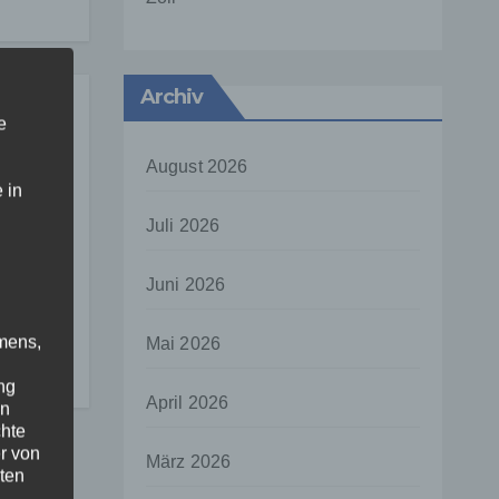
Archiv
e
August 2026
 in
Juli 2026
ung
Juni 2026
mens,
Mai 2026
ür
tz
ng
April 2026
en
chte
r von
März 2026
ten