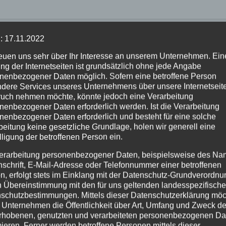
: 17.11.2022
reuen uns sehr über Ihr Interesse an unserem Unternehmen. Ein
ng der Internetseiten ist grundsätzlich ohne jede Angabe
nenbezogener Daten möglich. Sofern eine betroffene Person
dere Services unseres Unternehmens über unsere Internetseite
uch nehmen möchte, könnte jedoch eine Verarbeitung
EHR
NEUWIED
ALTENKIRCHEN
FEUERWEHR
nenbezogener Daten erforderlich werden. Ist die Verarbeitung
SDIENST
POLIZEI
RETTUNGSDIENST
nenbezogener Daten erforderlich und besteht für eine solche
 Jahre
Rauchentwickl
beitung keine gesetzliche Grundlage, holen wir generell eine
helfer-System:
hinter
lligung der betroffenen Person ein.
 50 Einsätze in
leerstehendem
erarbeitung personenbezogener Daten, beispielsweise des Na
UG. 2026
2. AUG. 2026
 VG Asbach
Gebäude sorgt f
nschrift, E-Mail-Adresse oder Telefonnummer einer betroffenen
Feuerwehreinsa
n, erfolgt stets im Einklang mit der Datenschutz-Grundverordnu
n Übereinstimmung mit den für uns geltenden landesspezifisch
schutzbestimmungen. Mittels dieser Datenschutzerklärung mö
 Unternehmen die Öffentlichkeit über Art, Umfang und Zweck de
rhobenen, genutzten und verarbeiteten personenbezogenen Da
mieren. Ferner werden betroffene Personen mittels dieser