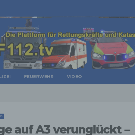
IZEI
FEUERWEHR
VIDEO
LD
e auf A3 verunglückt –