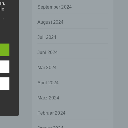
en,
September 2024
die
oder
August 2024
tung.
Juli 2024
er
Juni 2024
ung
Mai 2024
April 2024
hen,
März 2024
ng,
essen,
Februar 2024
ser