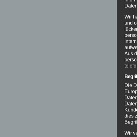
Daten
Wir h
und o
lücke
perso
Inter
aufwe
Aus d
perso
telef
Begri
Die D
Europ
Daten
Daten
Kunde
dies 
Begrif
Wir v