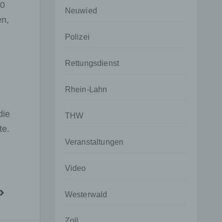
00
Neuwied
en,
Polizei
Rettungsdienst
Rhein-Lahn
die
THW
te.
Veranstaltungen
Video
Westerwald
Zoll