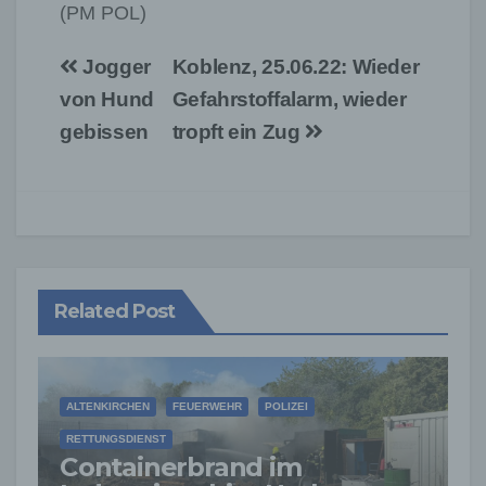
(PM POL)
Beitragsnavigation
Jogger
Koblenz, 25.06.22: Wieder
von Hund
Gefahrstoffalarm, wieder
gebissen
tropft ein Zug
Related Post
ALTENKIRCHEN
FEUERWEHR
POLIZEI
RETTUNGSDIENST
Containerbrand im