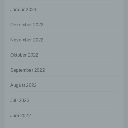
Auftragsverarbeiter ist eine natürliche oder
Januar 2023
juristische Person, Behörde, Einrichtung
oder andere Stelle, die personenbezogene
Daten im Auftrag des Verantwortlichen
Dezember 2022
verarbeitet.
i) Empfänger
November 2022
Empfänger ist eine natürliche oder juristische
Person, Behörde, Einrichtung oder andere
Oktober 2022
Stelle, der personenbezogene Daten
offengelegt werden, unabhängig davon, ob
September 2022
es sich bei ihr um einen Dritten handelt oder
nicht. Behörden, die im Rahmen eines
bestimmten Untersuchungsauftrags nach
August 2022
dem Unionsrecht oder dem Recht der
Mitgliedstaaten möglicherweise
personenbezogene Daten erhalten, gelten
Juli 2022
jedoch nicht als Empfänger.
j) Dritter
Juni 2022
Dritter ist eine natürliche oder juristische