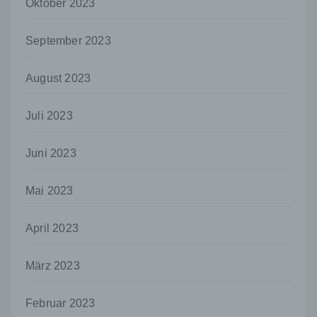
Oktober 2023
dass die personenbezogenen Daten nicht
einer identifizierten oder identifizierbaren
natürlichen Person zugewiesen werden.
September 2023
g) Verantwortlicher oder für die Verarbeitung
Verantwortlicher
August 2023
Verantwortlicher oder für die Verarbeitung
Verantwortlicher ist die natürliche oder
Juli 2023
juristische Person, Behörde, Einrichtung
oder andere Stelle, die allein oder
gemeinsam mit anderen über die Zwecke
Juni 2023
und Mittel der Verarbeitung von
personenbezogenen Daten entscheidet.
Sind die Zwecke und Mittel dieser
Mai 2023
Verarbeitung durch das Unionsrecht oder
das Recht der Mitgliedstaaten vorgegeben,
April 2023
so kann der Verantwortliche
beziehungsweise können die bestimmten
Kriterien seiner Benennung nach dem
März 2023
Unionsrecht oder dem Recht der
Mitgliedstaaten vorgesehen werden.
Februar 2023
h) Auftragsverarbeiter