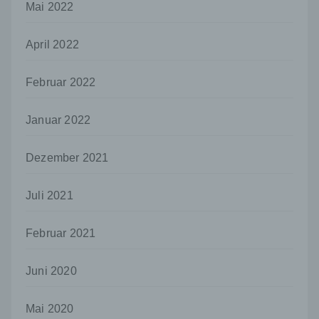
Person, Behörde, Einrichtung oder andere
Mai 2022
Stelle außer der betroffenen Person, dem
Verantwortlichen, dem Auftragsverarbeiter
April 2022
und den Personen, die unter der
unmittelbaren Verantwortung des
Verantwortlichen oder des
Februar 2022
Auftragsverarbeiters befugt sind, die
personenbezogenen Daten zu verarbeiten.
Januar 2022
k) Einwilligung
Einwilligung ist jede von der betroffenen
Dezember 2021
Person freiwillig für den bestimmten Fall in
informierter Weise und unmissverständlich
abgegebene Willensbekundung in Form
Juli 2021
einer Erklärung oder einer sonstigen
eindeutigen bestätigenden Handlung, mit der
die betroffene Person zu verstehen gibt, dass
Februar 2021
sie mit der Verarbeitung der sie betreffenden
personenbezogenen Daten einverstanden
Juni 2020
ist.
Name und Anschrift des für die Verarbeitung
Mai 2020
Verantwortlichen