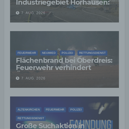
Industriegebiet Horhausen:
Feuerwehr verhindert
7. AUG. 2026
weitere Ausbreitung
FEUERWEHR
NEUWIED
POLIZEI
RETTUNGSDIENST
Flächenbrand bei Oberdreis:
Feuerwehr verhindert
Übergreifen auf Waldgebiet
7. AUG. 2026
ALTENKIRCHEN
FEUERWEHR
POLIZEI
RETTUNGSDIENST
Große Suchaktion in