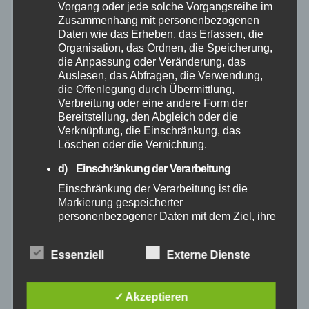
Vorgang oder jede solche Vorgangsreihe im
Zusammenhang mit personenbezogenen
Daten wie das Erheben, das Erfassen, die
Februar 2025
Organisation, das Ordnen, die Speicherung,
die Anpassung oder Veränderung, das
Januar 2025
Auslesen, das Abfragen, die Verwendung,
die Offenlegung durch Übermittlung,
Verbreitung oder eine andere Form der
Dezember 2024
Bereitstellung, den Abgleich oder die
Verknüpfung, die Einschränkung, das
Löschen oder die Vernichtung.
November 2024
d) Einschränkung der Verarbeitung
Oktober 2024
Einschränkung der Verarbeitung ist die
Markierung gespeicherter
personenbezogener Daten mit dem Ziel, ihre
September 2024
künftige Verarbeitung einzuschränken.
e) Profiling
Essenziell
Externe Dienste
August 2024
Profiling ist jede Art der automatisierten
Verarbeitung personenbezogener Daten, die
Juli 2024
✓ Akzeptieren
darin besteht, dass diese