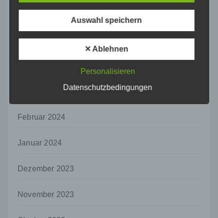
personenbezogenen Daten verwendet
Juni 2024
werden, um bestimmte persönliche Aspekte,
Auswahl speichern
die sich auf eine natürliche Person beziehen,
zu bewerten, insbesondere, um Aspekte
Mai 2024
bezüglich Arbeitsleistung, wirtschaftlicher
✕ Ablehnen
Lage, Gesundheit, persönlicher Vorlieben,
Interessen, Zuverlässigkeit, Verhalten,
April 2024
Personalisieren
Aufenthaltsort oder Ortswechsel dieser
natürlichen Person zu analysieren oder
Datenschutzbedingungen
März 2024
vorherzusagen.
f) Pseudonymisierung
Februar 2024
Pseudonymisierung ist die Verarbeitung
personenbezogener Daten in einer Weise,
auf welche die personenbezogenen Daten
Januar 2024
ohne Hinzuziehung zusätzlicher
Informationen nicht mehr einer spezifischen
Dezember 2023
betroffenen Person zugeordnet werden
können, sofern diese zusätzlichen
Informationen gesondert aufbewahrt werden
November 2023
und technischen und organisatorischen
Maßnahmen unterliegen, die gewährleisten,