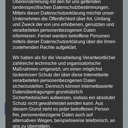
Übereinstimmung mit den für uns geltenden
landesspezifischen Datenschutzbestimmungen.
Rhein-Lahn
Mittels dieser Datenschutzerklärung möchte unser
Unternehmen die Öffentlichkeit über Art, Umfang
THW
und Zweck der von uns erhobenen, genutzten und
verarbeiteten personenbezogenen Daten
informieren. Ferner werden betroffene Personen
Veranstaltungen
mittels dieser Datenschutzerklärung über die ihnen
zustehenden Rechte aufgeklärt.
Video
Wir haben als für die Verarbeitung Verantwortlicher
zahlreiche technische und organisatorische
Westerwald
Maßnahmen umgesetzt, um einen möglichst
lückenlosen Schutz der über diese Internetseite
verarbeiteten personenbezogenen Daten
Zoll
sicherzustellen. Dennoch können Internetbasierte
Datenübertragungen grundsätzlich
Sicherheitslücken aufweisen, sodass ein absoluter
Schutz nicht gewährleistet werden kann. Aus
Archiv
diesem Grund steht es jeder betroffenen Person
frei, personenbezogene Daten auch auf
alternativen Wegen, beispielsweise telefonisch, an
uns zu übermitteln.
August 2026