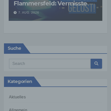
Flammersfeld: Vermisste
Person wohlbehalten
7. AUG. 2026
gefunden
Suche
Kategorien
Aktuelles
Allgemein