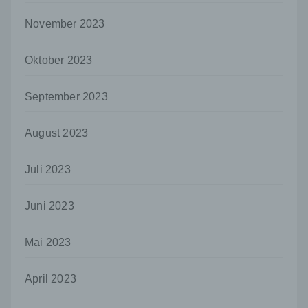
Sind die Zwecke und Mittel dieser
Verarbeitung durch das Unionsrecht oder
November 2023
das Recht der Mitgliedstaaten vorgegeben,
so kann der Verantwortliche
beziehungsweise können die bestimmten
Oktober 2023
Kriterien seiner Benennung nach dem
Unionsrecht oder dem Recht der
September 2023
Mitgliedstaaten vorgesehen werden.
h) Auftragsverarbeiter
August 2023
Auftragsverarbeiter ist eine natürliche oder
juristische Person, Behörde, Einrichtung
Juli 2023
oder andere Stelle, die personenbezogene
Daten im Auftrag des Verantwortlichen
verarbeitet.
Juni 2023
i) Empfänger
Mai 2023
Empfänger ist eine natürliche oder juristische
Person, Behörde, Einrichtung oder andere
Stelle, der personenbezogene Daten
April 2023
offengelegt werden, unabhängig davon, ob
es sich bei ihr um einen Dritten handelt oder