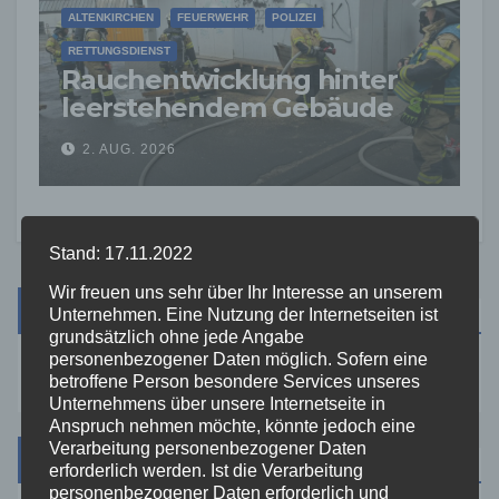
ALTENKIRCHEN
FEUERWEHR
POLIZEI
RETTUNGSDIENST
Rauchentwicklung hinter
leerstehendem Gebäude
sorgt für Feuerwehreinsatz
2. AUG. 2026
Stand: 17.11.2022
Wir freuen uns sehr über Ihr Interesse an unserem
Suche
Unternehmen. Eine Nutzung der Internetseiten ist
grundsätzlich ohne jede Angabe
personenbezogener Daten möglich. Sofern eine
betroffene Person besondere Services unseres
Unternehmens über unsere Internetseite in
Anspruch nehmen möchte, könnte jedoch eine
Verarbeitung personenbezogener Daten
Kategorien
erforderlich werden. Ist die Verarbeitung
personenbezogener Daten erforderlich und