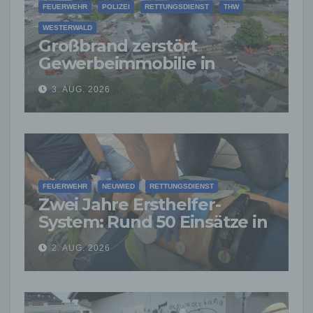
FEUERWEHR
POLIZEI
RETTUNGSDIENST
THW
WESTERWALD
Großbrand zerstört
Gewerbeimmobilie in
Siershahn –
3. AUG. 2026
Millionenschaden
entstanden
FEUERWEHR
NEUWIED
RETTUNGSDIENST
Zwei Jahre Ersthelfer-
System: Rund 50 Einsätze in
der VG Asbach
2. AUG. 2026