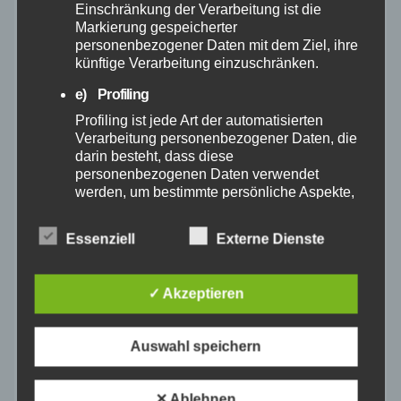
Einschränkung der Verarbeitung ist die
April 2025
Markierung gespeicherter
personenbezogener Daten mit dem Ziel, ihre
künftige Verarbeitung einzuschränken.
März 2025
e) Profiling
Profiling ist jede Art der automatisierten
Februar 2025
Verarbeitung personenbezogener Daten, die
darin besteht, dass diese
Januar 2025
personenbezogenen Daten verwendet
werden, um bestimmte persönliche Aspekte,
die sich auf eine natürliche Person beziehen,
Dezember 2024
zu bewerten, insbesondere, um Aspekte
Essenziell
Externe Dienste
bezüglich Arbeitsleistung, wirtschaftlicher
November 2024
Lage, Gesundheit, persönlicher Vorlieben,
Interessen, Zuverlässigkeit, Verhalten,
✓ Akzeptieren
Aufenthaltsort oder Ortswechsel dieser
Oktober 2024
natürlichen Person zu analysieren oder
vorherzusagen.
Auswahl speichern
September 2024
f) Pseudonymisierung
Pseudonymisierung ist die Verarbeitung
✕ Ablehnen