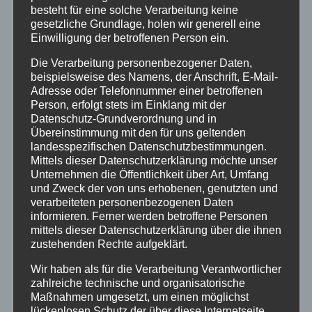
besteht für eine solche Verarbeitung keine
Aktuelles
gesetzliche Grundlage, holen wir generell eine
Einwilligung der betroffenen Person ein.
Allgemein
Die Verarbeitung personenbezogener Daten,
beispielsweise des Namens, der Anschrift, E-Mail-
Adresse oder Telefonnummer einer betroffenen
Altenkirchen
Person, erfolgt stets im Einklang mit der
Datenschutz-Grundverordnung und in
Bundespolizei
Übereinstimmung mit den für uns geltenden
landesspezifischen Datenschutzbestimmungen.
Mittels dieser Datenschutzerklärung möchte unser
Feuerwehr
Unternehmen die Öffentlichkeit über Art, Umfang
und Zweck der von uns erhobenen, genutzten und
verarbeiteten personenbezogenen Daten
Hilfsorganisationen
informieren. Ferner werden betroffene Personen
mittels dieser Datenschutzerklärung über die ihnen
Mayen-Koblenz
zustehenden Rechte aufgeklärt.
Wir haben als für die Verarbeitung Verantwortlicher
Neuwied
zahlreiche technische und organisatorische
Maßnahmen umgesetzt, um einen möglichst
lückenlosen Schutz der über diese Internetseite