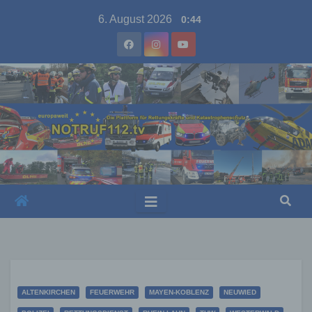
Skip
6. August 2026
0:44
to
content
ALTENKIRCHEN
FEUERWEHR
MAYEN-KOBLENZ
NEUWIED