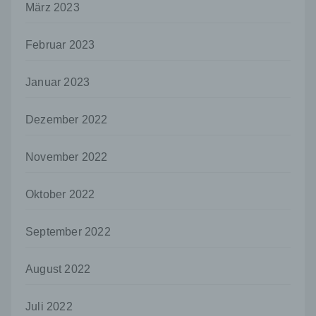
nicht. Behörden, die im Rahmen eines
März 2023
bestimmten Untersuchungsauftrags nach
dem Unionsrecht oder dem Recht der
Februar 2023
Mitgliedstaaten möglicherweise
personenbezogene Daten erhalten, gelten
jedoch nicht als Empfänger.
Januar 2023
j) Dritter
Dritter ist eine natürliche oder juristische
Dezember 2022
Person, Behörde, Einrichtung oder andere
Stelle außer der betroffenen Person, dem
November 2022
Verantwortlichen, dem Auftragsverarbeiter
und den Personen, die unter der
unmittelbaren Verantwortung des
Oktober 2022
Verantwortlichen oder des
Auftragsverarbeiters befugt sind, die
September 2022
personenbezogenen Daten zu verarbeiten.
k) Einwilligung
August 2022
Einwilligung ist jede von der betroffenen
Person freiwillig für den bestimmten Fall in
informierter Weise und unmissverständlich
Juli 2022