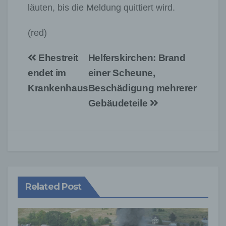
läuten, bis die Meldung quittiert wird.
(red)
Beitragsnavigation
Ehestreit
Helferskirchen: Brand
endet im
einer Scheune,
Krankenhaus
Beschädigung mehrerer
Gebäudeteile
Related Post