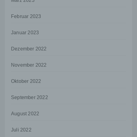
März 2023
nicht. Behörden, die im Rahmen eines
bestimmten Untersuchungsauftrags nach
dem Unionsrecht oder dem Recht der
Februar 2023
Mitgliedstaaten möglicherweise
personenbezogene Daten erhalten, gelten
jedoch nicht als Empfänger.
Januar 2023
j) Dritter
Dezember 2022
Dritter ist eine natürliche oder juristische
Person, Behörde, Einrichtung oder andere
Stelle außer der betroffenen Person, dem
November 2022
Verantwortlichen, dem Auftragsverarbeiter
und den Personen, die unter der
Oktober 2022
unmittelbaren Verantwortung des
Verantwortlichen oder des
Auftragsverarbeiters befugt sind, die
September 2022
personenbezogenen Daten zu verarbeiten.
k) Einwilligung
August 2022
Einwilligung ist jede von der betroffenen
Person freiwillig für den bestimmten Fall in
Juli 2022
informierter Weise und unmissverständlich