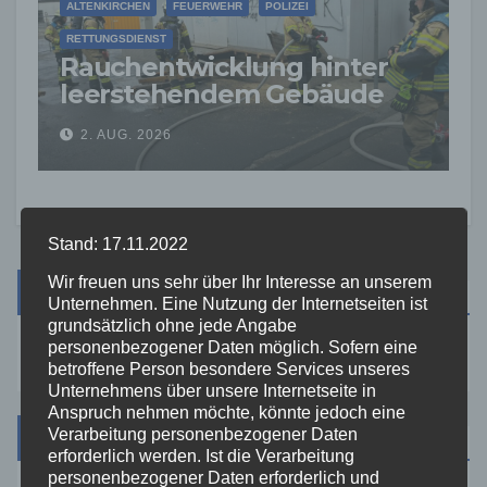
ALTENKIRCHEN
FEUERWEHR
POLIZEI
RETTUNGSDIENST
Rauchentwicklung hinter
leerstehendem Gebäude
sorgt für Feuerwehreinsatz
2. AUG. 2026
Stand: 17.11.2022
Wir freuen uns sehr über Ihr Interesse an unserem
Suche
Unternehmen. Eine Nutzung der Internetseiten ist
grundsätzlich ohne jede Angabe
personenbezogener Daten möglich. Sofern eine
betroffene Person besondere Services unseres
Unternehmens über unsere Internetseite in
Anspruch nehmen möchte, könnte jedoch eine
Kategorien
Verarbeitung personenbezogener Daten
erforderlich werden. Ist die Verarbeitung
personenbezogener Daten erforderlich und