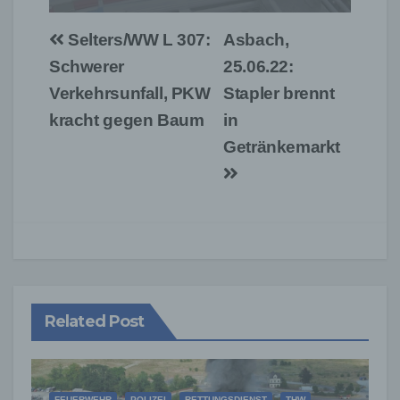
Beitragsnavigation
Selters/WW L 307:
Asbach,
Schwerer
25.06.22:
Verkehrsunfall, PKW
Stapler brennt
kracht gegen Baum
in
Getränkemarkt
Related Post
FEUERWEHR
POLIZEI
RETTUNGSDIENST
THW