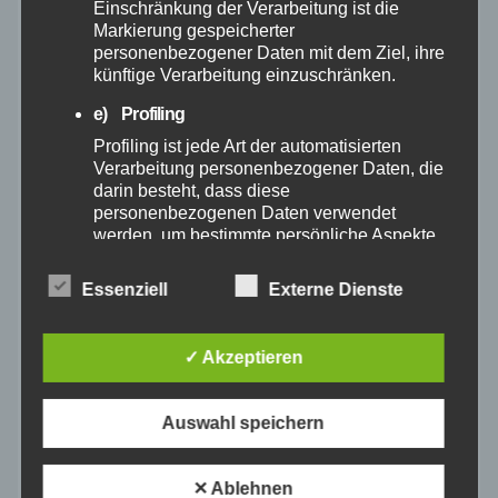
Einschränkung der Verarbeitung ist die
April 2025
Markierung gespeicherter
personenbezogener Daten mit dem Ziel, ihre
künftige Verarbeitung einzuschränken.
März 2025
e) Profiling
Februar 2025
Profiling ist jede Art der automatisierten
Verarbeitung personenbezogener Daten, die
darin besteht, dass diese
Januar 2025
personenbezogenen Daten verwendet
werden, um bestimmte persönliche Aspekte,
Dezember 2024
die sich auf eine natürliche Person beziehen,
zu bewerten, insbesondere, um Aspekte
Essenziell
Externe Dienste
bezüglich Arbeitsleistung, wirtschaftlicher
November 2024
Lage, Gesundheit, persönlicher Vorlieben,
Interessen, Zuverlässigkeit, Verhalten,
✓ Akzeptieren
Aufenthaltsort oder Ortswechsel dieser
Oktober 2024
natürlichen Person zu analysieren oder
vorherzusagen.
Auswahl speichern
September 2024
f) Pseudonymisierung
Pseudonymisierung ist die Verarbeitung
✕ Ablehnen
August 2024