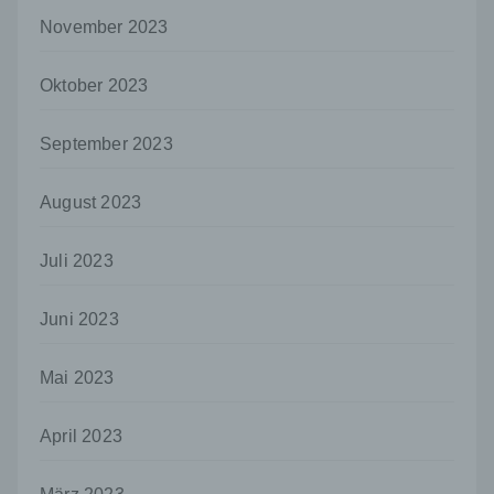
Sind die Zwecke und Mittel dieser
Verarbeitung durch das Unionsrecht oder
November 2023
das Recht der Mitgliedstaaten vorgegeben,
so kann der Verantwortliche
Oktober 2023
beziehungsweise können die bestimmten
Kriterien seiner Benennung nach dem
Unionsrecht oder dem Recht der
September 2023
Mitgliedstaaten vorgesehen werden.
h) Auftragsverarbeiter
August 2023
Auftragsverarbeiter ist eine natürliche oder
juristische Person, Behörde, Einrichtung
Juli 2023
oder andere Stelle, die personenbezogene
Daten im Auftrag des Verantwortlichen
verarbeitet.
Juni 2023
i) Empfänger
Mai 2023
Empfänger ist eine natürliche oder juristische
Person, Behörde, Einrichtung oder andere
Stelle, der personenbezogene Daten
April 2023
offengelegt werden, unabhängig davon, ob
es sich bei ihr um einen Dritten handelt oder