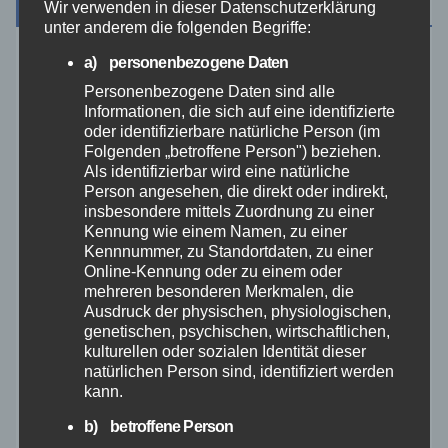
Archiv
Wir verwenden in dieser Datenschutzerklärung
unter anderem die folgenden Begriffe:
a) personenbezogene Daten
August 2026
Personenbezogene Daten sind alle
Informationen, die sich auf eine identifizierte
Juli 2026
oder identifizierbare natürliche Person (im
Folgenden „betroffene Person") beziehen.
Als identifizierbar wird eine natürliche
Juni 2026
Person angesehen, die direkt oder indirekt,
insbesondere mittels Zuordnung zu einer
Mai 2026
Kennung wie einem Namen, zu einer
Kennnummer, zu Standortdaten, zu einer
Online-Kennung oder zu einem oder
April 2026
mehreren besonderen Merkmalen, die
Ausdruck der physischen, physiologischen,
genetischen, psychischen, wirtschaftlichen,
März 2026
kulturellen oder sozialen Identität dieser
natürlichen Person sind, identifiziert werden
Februar 2026
kann.
b) betroffene Person
Januar 2026