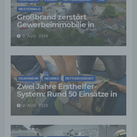
WESTERWALD
Großbrand zerstört
Gewerbeimmobilie in
Siershahn –
3. AUG. 2026
Millionenschaden
entstanden
FEUERWEHR
NEUWIED
RETTUNGSDIENST
Zwei Jahre Ersthelfer-
System: Rund 50 Einsätze in
der VG Asbach
2. AUG. 2026