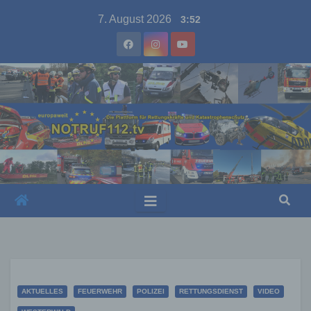
Skip
7. August 2026
3:52
to
content
AKTUELLES
FEUERWEHR
POLIZEI
RETTUNGSDIENST
VIDEO