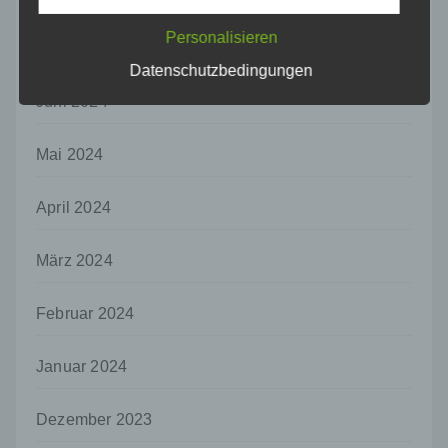
personenbezogener Daten in einer Weise,
auf welche die personenbezogenen Daten
Personalisieren
ohne Hinzuziehung zusätzlicher
Juli 2024
Informationen nicht mehr einer spezifischen
Datenschutzbedingungen
betroffenen Person zugeordnet werden
Juni 2024
können, sofern diese zusätzlichen
Informationen gesondert aufbewahrt werden
und technischen und organisatorischen
Mai 2024
Maßnahmen unterliegen, die gewährleisten,
dass die personenbezogenen Daten nicht
April 2024
einer identifizierten oder identifizierbaren
natürlichen Person zugewiesen werden.
März 2024
g) Verantwortlicher oder für die Verarbeitung
Verantwortlicher
Verantwortlicher oder für die Verarbeitung
Februar 2024
Verantwortlicher ist die natürliche oder
juristische Person, Behörde, Einrichtung
Januar 2024
oder andere Stelle, die allein oder
gemeinsam mit anderen über die Zwecke
und Mittel der Verarbeitung von
Dezember 2023
personenbezogenen Daten entscheidet.