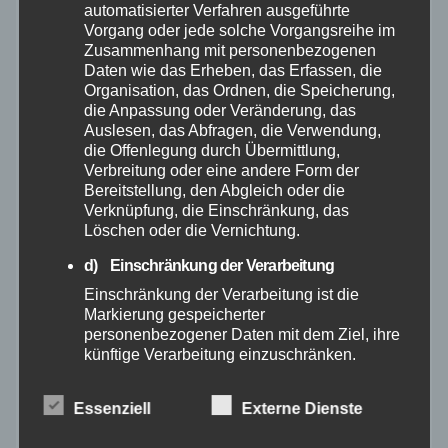
April 2025
automatisierter Verfahren ausgeführte
Vorgang oder jede solche Vorgangsreihe im
Zusammenhang mit personenbezogenen
März 2025
Daten wie das Erheben, das Erfassen, die
Organisation, das Ordnen, die Speicherung,
die Anpassung oder Veränderung, das
Februar 2025
Auslesen, das Abfragen, die Verwendung,
die Offenlegung durch Übermittlung,
Januar 2025
Verbreitung oder eine andere Form der
Bereitstellung, den Abgleich oder die
Verknüpfung, die Einschränkung, das
Dezember 2024
Löschen oder die Vernichtung.
d) Einschränkung der Verarbeitung
November 2024
Einschränkung der Verarbeitung ist die
Markierung gespeicherter
Oktober 2024
personenbezogener Daten mit dem Ziel, ihre
künftige Verarbeitung einzuschränken.
September 2024
e) Profiling
Essenziell
Externe Dienste
Profiling ist jede Art der automatisierten
August 2024
Verarbeitung personenbezogener Daten, die