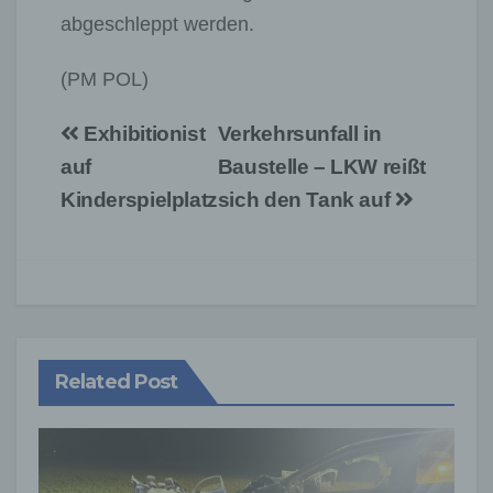
abgeschleppt werden.
(PM POL)
Beitragsnavigation
Exhibitionist
Verkehrsunfall in
auf
Baustelle – LKW reißt
Kinderspielplatz
sich den Tank auf
Related Post