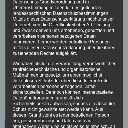
Datenschutz-Grundverordnung und in
Übereinstimmung mit den für uns geltenden
Rettungsdienst
landesspezifischen Datenschutzbestimmungen.
Mittels dieser Datenschutzerklärung möchte unser
Rhein-Lahn
Unternehmen die Öffentlichkeit über Art, Umfang
und Zweck der von uns erhobenen, genutzten und
verarbeiteten personenbezogenen Daten
THW
informieren. Ferner werden betroffene Personen
mittels dieser Datenschutzerklärung über die ihnen
zustehenden Rechte aufgeklärt.
Veranstaltungen
Wir haben als für die Verarbeitung Verantwortlicher
zahlreiche technische und organisatorische
Video
Maßnahmen umgesetzt, um einen möglichst
lückenlosen Schutz der über diese Internetseite
Westerwald
verarbeiteten personenbezogenen Daten
sicherzustellen. Dennoch können Internetbasierte
Datenübertragungen grundsätzlich
Zoll
Sicherheitslücken aufweisen, sodass ein absoluter
Schutz nicht gewährleistet werden kann. Aus
diesem Grund steht es jeder betroffenen Person
frei, personenbezogene Daten auch auf
Archiv
alternativen Wegen, beispielsweise telefonisch, an