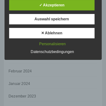
darin besteht, dass diese
✓ Akzeptieren
personenbezogenen Daten verwendet
Juli 2024
werden, um bestimmte persönliche Aspekte,
die sich auf eine natürliche Person beziehen,
Auswahl speichern
Juni 2024
zu bewerten, insbesondere, um Aspekte
bezüglich Arbeitsleistung, wirtschaftlicher
Lage, Gesundheit, persönlicher Vorlieben,
✕ Ablehnen
Mai 2024
Interessen, Zuverlässigkeit, Verhalten,
Aufenthaltsort oder Ortswechsel dieser
Personalisieren
natürlichen Person zu analysieren oder
April 2024
vorherzusagen.
Datenschutzbedingungen
f) Pseudonymisierung
März 2024
Pseudonymisierung ist die Verarbeitung
personenbezogener Daten in einer Weise,
Februar 2024
auf welche die personenbezogenen Daten
ohne Hinzuziehung zusätzlicher
Januar 2024
Informationen nicht mehr einer spezifischen
betroffenen Person zugeordnet werden
können, sofern diese zusätzlichen
Dezember 2023
Informationen gesondert aufbewahrt werden
und technischen und organisatorischen