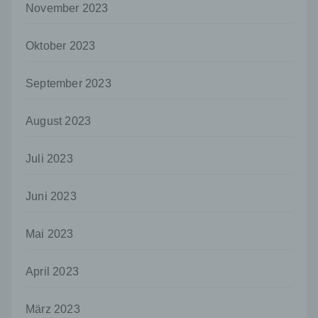
Maßnahmen unterliegen, die gewährleisten,
November 2023
dass die personenbezogenen Daten nicht
einer identifizierten oder identifizierbaren
Oktober 2023
natürlichen Person zugewiesen werden.
g) Verantwortlicher oder für die Verarbeitung
September 2023
Verantwortlicher
Verantwortlicher oder für die Verarbeitung
Verantwortlicher ist die natürliche oder
August 2023
juristische Person, Behörde, Einrichtung
oder andere Stelle, die allein oder
Juli 2023
gemeinsam mit anderen über die Zwecke
und Mittel der Verarbeitung von
personenbezogenen Daten entscheidet.
Juni 2023
Sind die Zwecke und Mittel dieser
Verarbeitung durch das Unionsrecht oder
das Recht der Mitgliedstaaten vorgegeben,
Mai 2023
so kann der Verantwortliche
beziehungsweise können die bestimmten
April 2023
Kriterien seiner Benennung nach dem
Unionsrecht oder dem Recht der
Mitgliedstaaten vorgesehen werden.
März 2023