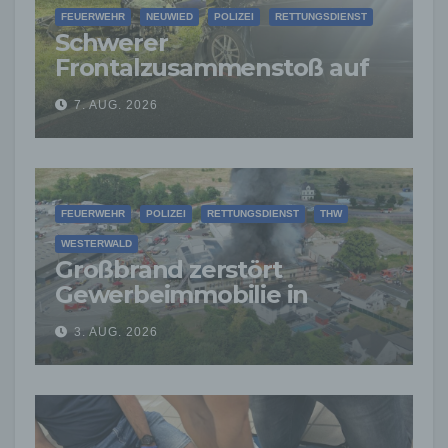
FEUERWEHR
NEUWIED
POLIZEI
RETTUNGSDIENST
Schwerer
Frontalzusammenstoß auf
der L265: Drei Junge
7. AUG. 2026
Menschen sterben
FEUERWEHR
POLIZEI
RETTUNGSDIENST
THW
WESTERWALD
Großbrand zerstört
Gewerbeimmobilie in
Siershahn –
3. AUG. 2026
Millionenschaden
entstanden