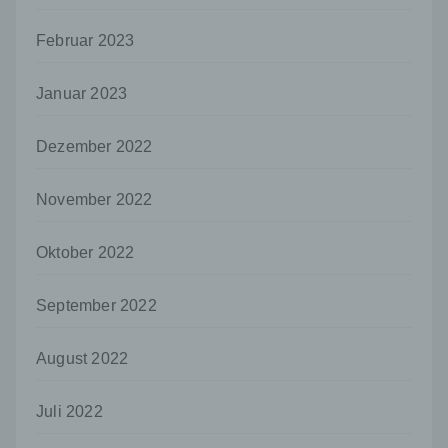
h) Auftragsverarbeiter
Februar 2023
Auftragsverarbeiter ist eine natürliche oder
juristische Person, Behörde, Einrichtung
oder andere Stelle, die personenbezogene
Januar 2023
Daten im Auftrag des Verantwortlichen
verarbeitet.
Dezember 2022
i) Empfänger
Empfänger ist eine natürliche oder juristische
November 2022
Person, Behörde, Einrichtung oder andere
Stelle, der personenbezogene Daten
offengelegt werden, unabhängig davon, ob
Oktober 2022
es sich bei ihr um einen Dritten handelt oder
nicht. Behörden, die im Rahmen eines
September 2022
bestimmten Untersuchungsauftrags nach
dem Unionsrecht oder dem Recht der
Mitgliedstaaten möglicherweise
August 2022
personenbezogene Daten erhalten, gelten
jedoch nicht als Empfänger.
Juli 2022
j) Dritter