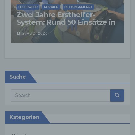
FEUERWEHR
NEUWIED
RETTUNGSDIENST
Zwei Jahre Ersthelfer-
System: Rund 50 Einsätze in
der VG Asbach
2. AUG. 2026
Suche
Kategorien