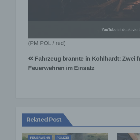
YouTube
ist deaktiviert
(PM POL / red)
Beitragsnavigation
Fahrzeug brannte in Kohlhardt: Zwei fr
Feuerwehren im Einsatz
Related Post
FEUERWEHR
POLIZEI