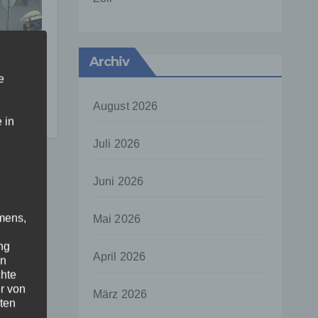
ung
Archiv
e
ür
August 2026
 in
tz
Juli 2026
Juni 2026
mens,
Mai 2026
ng
April 2026
en
chte
r von
März 2026
ten