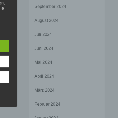
en,
September 2024
die
oder
August 2024
tung.
Juli 2024
er
Juni 2024
ung
Mai 2024
April 2024
hen,
März 2024
ng,
essen,
Februar 2024
ser