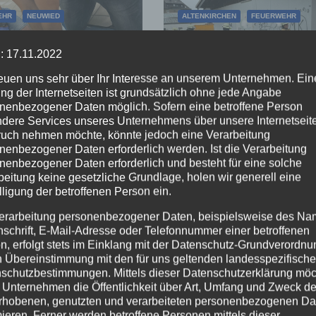
EHR
NEUWIED
ALTENKIRCHEN
FEUERWEHR
SDIENST
POLIZEI
RETTUNGSDIENST
 Jahre
Rauchentwickl
: 17.11.2022
helfer-System:
hinter
reuen uns sehr über Ihr Interesse an unserem Unternehmen. Ein
 50 Einsätze in
leerstehendem
ng der Internetseiten ist grundsätzlich ohne jede Angabe
UG. 2026
2. AUG. 2026
 VG Asbach
Gebäude sorgt f
nenbezogener Daten möglich. Sofern eine betroffene Person
dere Services unseres Unternehmens über unsere Internetseite
Feuerwehreinsa
uch nehmen möchte, könnte jedoch eine Verarbeitung
nenbezogener Daten erforderlich werden. Ist die Verarbeitung
nenbezogener Daten erforderlich und besteht für eine solche
beitung keine gesetzliche Grundlage, holen wir generell eine
lligung der betroffenen Person ein.
erarbeitung personenbezogener Daten, beispielsweise des Na
nschrift, E-Mail-Adresse oder Telefonnummer einer betroffenen
n, erfolgt stets im Einklang mit der Datenschutz-Grundverordnu
n Übereinstimmung mit den für uns geltenden landesspezifisch
schutzbestimmungen. Mittels dieser Datenschutzerklärung mö
 Unternehmen die Öffentlichkeit über Art, Umfang und Zweck de
rhobenen, genutzten und verarbeiteten personenbezogenen Da
mieren. Ferner werden betroffene Personen mittels dieser