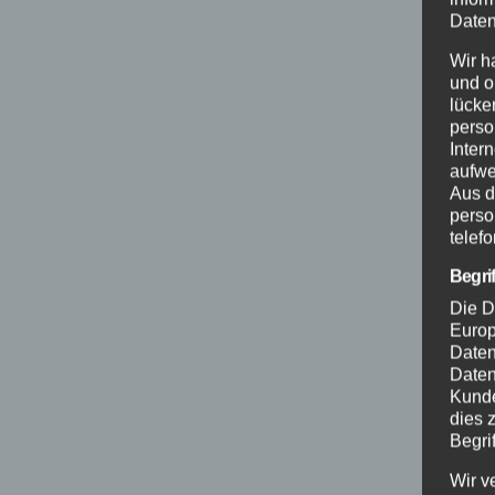
Daten
Wir h
und o
lücke
perso
Inter
aufwe
Aus d
perso
telef
Begri
Die D
Europ
Daten
Daten
Kunde
dies 
Begrif
Wir v