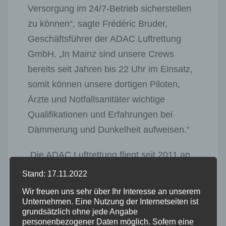
Versorgung im 24/7-Betrieb sicherstellen
zu können“, sagte Frédéric Bruder,
Geschäftsführer der ADAC Luftrettung
GmbH. „In Mainz sind unsere Crews
bereits seit Jahren bis 22 Uhr im Einsatz,
somit können unsere dortigen Piloten,
Ärzte und Notfallsanitäter wichtige
Qualifikationen und Erfahrungen bei
Dämmerung und Dunkelheit aufweisen.“
Die ADAC Luftrettung fliegt seit 2011 an
ausgewählten Standorten auch bei
Stand: 17.11.2022
Dunkelheit. „Christoph Westfalen“ in
Wir freuen uns sehr über Ihr Interesse an unserem
Münster, „Christoph Brandenburg“ in
Unternehmen. Eine Nutzung der Internetseiten ist
grundsätzlich ohne jede Angabe
Senftenberg und „Christoph 26“ in
personenbezogener Daten möglich. Sofern eine