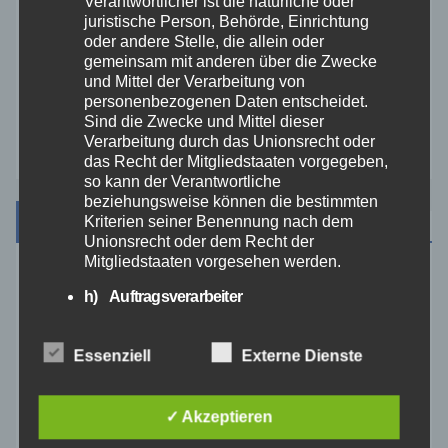
Verantwortlicher ist die natürliche oder
juristische Person, Behörde, Einrichtung
Video
oder andere Stelle, die allein oder
gemeinsam mit anderen über die Zwecke
Westerwald
und Mittel der Verarbeitung von
personenbezogenen Daten entscheidet.
Sind die Zwecke und Mittel dieser
Zoll
Verarbeitung durch das Unionsrecht oder
das Recht der Mitgliedstaaten vorgegeben,
so kann der Verantwortliche
beziehungsweise können die bestimmten
Archiv
Kriterien seiner Benennung nach dem
Unionsrecht oder dem Recht der
Mitgliedstaaten vorgesehen werden.
August 2026
h) Auftragsverarbeiter
Auftragsverarbeiter ist eine natürliche oder
Juli 2026
juristische Person, Behörde, Einrichtung
Essenziell
Externe Dienste
oder andere Stelle, die personenbezogene
Daten im Auftrag des Verantwortlichen
Juni 2026
verarbeitet.
✓ Akzeptieren
i) Empfänger
Mai 2026