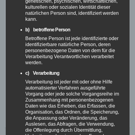
genetischen, psychischen, wirtschaftlichen,
kulturellen oder sozialen Identität dieser
FEUERWEHR
NEUWIED
POLIZEI
RETTUNGSDIENST
natürlichen Person sind, identifiziert werden
Flächenbrand bei Oberdreis:
kann.
Feuerwehr verhindert
Übergreifen auf Waldgebiet
b) betroffene Person
7. AUG. 2026
Betroffene Person ist jede identifizierte oder
identifizierbare natürliche Person, deren
personenbezogene Daten von dem für die
Verarbeitung Verantwortlichen verarbeitet
werden.
ALTENKIRCHEN
FEUERWEHR
POLIZEI
c) Verarbeitung
RETTUNGSDIENST
Große Suchaktion in
Verarbeitung ist jeder mit oder ohne Hilfe
automatisierter Verfahren ausgeführte
Flammersfeld: Vermisste
Vorgang oder jede solche Vorgangsreihe im
Person wohlbehalten
Zusammenhang mit personenbezogenen
7. AUG. 2026
gefunden
Daten wie das Erheben, das Erfassen, die
Organisation, das Ordnen, die Speicherung,
die Anpassung oder Veränderung, das
Auslesen, das Abfragen, die Verwendung,
die Offenlegung durch Übermittlung,