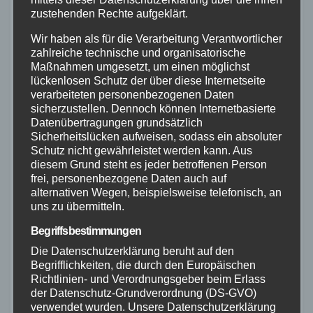
und Landungen bei Nacht sicher
zustehenden Rechte aufgeklärt.
durchführen und Hindernisse wie
Wir haben als für die Verarbeitung Verantwortlicher
Windräder oder Stromleitungen frühzeitig
zahlreiche technische und organisatorische
Maßnahmen umgesetzt, um einen möglichst
erkennen.
lückenlosen Schutz der über diese Internetseite
verarbeiteten personenbezogenen Daten
(PM MdI)
sicherzustellen. Dennoch können Internetbasierte
Datenübertragungen grundsätzlich
Beitragsnavigation
Sicherheitslücken aufweisen, sodass ein absoluter
Rheinland-Pfalz
Auto
Schutz nicht gewährleistet werden kann. Aus
verfügt über eines der
überschlägt
diesem Grund steht es jeder betroffenen Person
frei, personenbezogene Daten auch auf
dichtesten
sich an
alternativen Wegen, beispielsweise telefonisch, an
Luftrettungsnetze der
Bahnübergang
uns zu übermitteln.
Republik“ /
– zwei
Begriffsbestimmungen
Unverständnis für
Menschen
Die Datenschutzerklärung beruht auf den
Kritik am Standort
schwer verletzt
Begrifflichkeiten, die durch den Europäischen
Richtlinien- und Verordnungsgeber beim Erlass
Mainz
der Datenschutz-Grundverordnung (DS-GVO)
verwendet wurden. Unsere Datenschutzerklärung