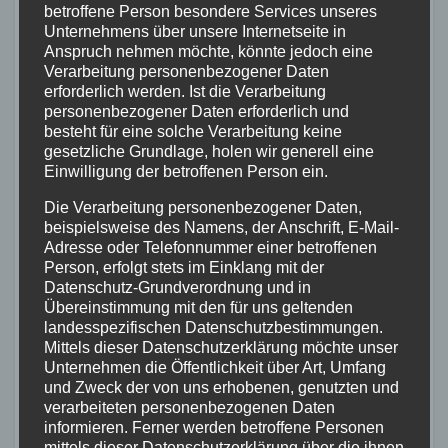
Sanderbusch (Niedersachsen) sowie
betroffene Person besondere Services unseres
Unternehmens über unsere Internetseite in
„Christoph 22“ in Ulm (Baden-
Anspruch nehmen möchte, könnte jedoch eine
Württemberg) sind für Einsätze mit
Verarbeitung personenbezogener Daten
erforderlich werden. Ist die Verarbeitung
Nachtsicht-Systemen ausgerüstet. Auch
personenbezogener Daten erforderlich und
bei „Christoph 77“ in Mainz sind
besteht für eine solche Verarbeitung keine
gesetzliche Grundlage, holen wir generell eine
entsprechende Technologien bereits
Einwilligung der betroffenen Person ein.
erfolgreich im Einsatz. Mit diesen soll nun
Die Verarbeitung personenbezogener Daten,
auch der zusätzliche Bedarf an
beispielsweise des Namens, der Anschrift, E-Mail-
nächtlichen Rettungen und
Adresse oder Telefonnummer einer betroffenen
Person, erfolgt stets im Einklang mit der
Patientenverlegungen abgedeckt werden.
Datenschutz-Grundverordnung und in
Die Nachtsichtbrillen verstärken
Übereinstimmung mit den für uns geltenden
landesspezifischen Datenschutzbestimmungen.
natürliches Restlicht elektronisch und
Mittels dieser Datenschutzerklärung möchte unser
bilden mit dem entsprechend
Unternehmen die Öffentlichkeit über Art, Umfang
und Zweck der von uns erhobenen, genutzten und
abgedunkelten Cockpit ein abgestimmtes
verarbeiteten personenbezogenen Daten
Nachtflugsystem. Damit lassen sich Starts
informieren. Ferner werden betroffene Personen
mittels dieser Datenschutzerklärung über die ihnen