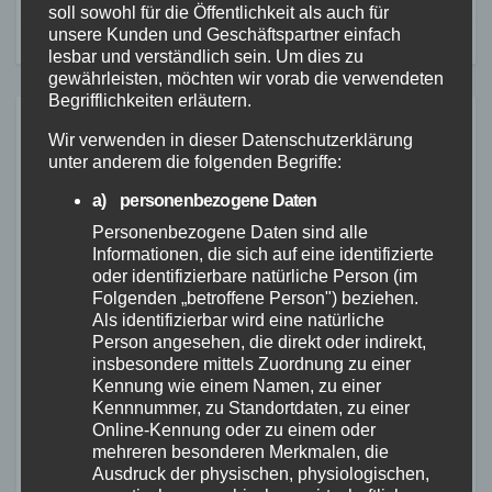
soll sowohl für die Öffentlichkeit als auch für
unsere Kunden und Geschäftspartner einfach
lesbar und verständlich sein. Um dies zu
gewährleisten, möchten wir vorab die verwendeten
Begrifflichkeiten erläutern.
Related Post
Wir verwenden in dieser Datenschutzerklärung
unter anderem die folgenden Begriffe:
a) personenbezogene Daten
Personenbezogene Daten sind alle
ALTENKIRCHEN
FEUERWEHR
POLIZEI
Informationen, die sich auf eine identifizierte
RETTUNGSDIENST
oder identifizierbare natürliche Person (im
Containerbrand im
Folgenden „betroffene Person") beziehen.
Industriegebiet Horhausen:
Als identifizierbar wird eine natürliche
Person angesehen, die direkt oder indirekt,
Feuerwehr verhindert
insbesondere mittels Zuordnung zu einer
7. AUG. 2026
weitere Ausbreitung
Kennung wie einem Namen, zu einer
Kennnummer, zu Standortdaten, zu einer
Online-Kennung oder zu einem oder
mehreren besonderen Merkmalen, die
Ausdruck der physischen, physiologischen,