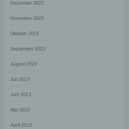
und technischen und organisatorischen
Dezember 2023
Maßnahmen unterliegen, die gewährleisten,
dass die personenbezogenen Daten nicht
November 2023
einer identifizierten oder identifizierbaren
natürlichen Person zugewiesen werden.
Oktober 2023
g) Verantwortlicher oder für die Verarbeitung
Verantwortlicher
Verantwortlicher oder für die Verarbeitung
September 2023
Verantwortlicher ist die natürliche oder
juristische Person, Behörde, Einrichtung
August 2023
oder andere Stelle, die allein oder
gemeinsam mit anderen über die Zwecke
und Mittel der Verarbeitung von
Juli 2023
personenbezogenen Daten entscheidet.
Sind die Zwecke und Mittel dieser
Verarbeitung durch das Unionsrecht oder
Juni 2023
das Recht der Mitgliedstaaten vorgegeben,
so kann der Verantwortliche
Mai 2023
beziehungsweise können die bestimmten
Kriterien seiner Benennung nach dem
Unionsrecht oder dem Recht der
April 2023
Mitgliedstaaten vorgesehen werden.