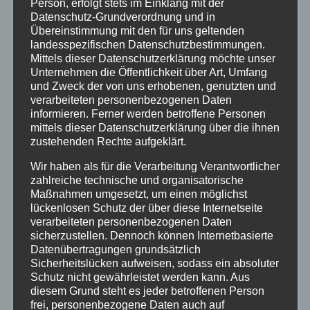
Person, erfolgt stets im Einklang mit der
Datenschutz-Grundverordnung und in
Polizei
Übereinstimmung mit den für uns geltenden
landesspezifischen Datenschutzbestimmungen.
Rettungsdienst
Mittels dieser Datenschutzerklärung möchte unser
Unternehmen die Öffentlichkeit über Art, Umfang
und Zweck der von uns erhobenen, genutzten und
Rhein-Lahn
verarbeiteten personenbezogenen Daten
informieren. Ferner werden betroffene Personen
mittels dieser Datenschutzerklärung über die ihnen
THW
zustehenden Rechte aufgeklärt.
Wir haben als für die Verarbeitung Verantwortlicher
Veranstaltungen
zahlreiche technische und organisatorische
Maßnahmen umgesetzt, um einen möglichst
Video
lückenlosen Schutz der über diese Internetseite
verarbeiteten personenbezogenen Daten
sicherzustellen. Dennoch können Internetbasierte
Westerwald
Datenübertragungen grundsätzlich
Sicherheitslücken aufweisen, sodass ein absoluter
Schutz nicht gewährleistet werden kann. Aus
Zoll
diesem Grund steht es jeder betroffenen Person
frei, personenbezogene Daten auch auf