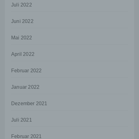
Juli 2022
Dritter ist eine natürliche oder juristische
Person, Behörde, Einrichtung oder andere
Stelle außer der betroffenen Person, dem
Juni 2022
Verantwortlichen, dem Auftragsverarbeiter
und den Personen, die unter der
Mai 2022
unmittelbaren Verantwortung des
Verantwortlichen oder des
Auftragsverarbeiters befugt sind, die
April 2022
personenbezogenen Daten zu verarbeiten.
k) Einwilligung
Februar 2022
Einwilligung ist jede von der betroffenen
Person freiwillig für den bestimmten Fall in
Januar 2022
informierter Weise und unmissverständlich
abgegebene Willensbekundung in Form
einer Erklärung oder einer sonstigen
Dezember 2021
eindeutigen bestätigenden Handlung, mit der
die betroffene Person zu verstehen gibt, dass
Juli 2021
sie mit der Verarbeitung der sie betreffenden
personenbezogenen Daten einverstanden
ist.
Februar 2021