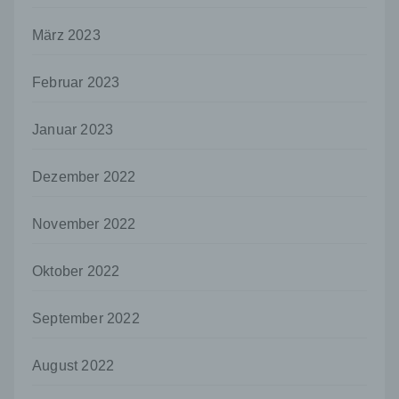
h) Auftragsverarbeiter
März 2023
Auftragsverarbeiter ist eine natürliche oder
juristische Person, Behörde, Einrichtung
Februar 2023
oder andere Stelle, die personenbezogene
Daten im Auftrag des Verantwortlichen
verarbeitet.
Januar 2023
i) Empfänger
Dezember 2022
Empfänger ist eine natürliche oder juristische
Person, Behörde, Einrichtung oder andere
Stelle, der personenbezogene Daten
November 2022
offengelegt werden, unabhängig davon, ob
es sich bei ihr um einen Dritten handelt oder
Oktober 2022
nicht. Behörden, die im Rahmen eines
bestimmten Untersuchungsauftrags nach
dem Unionsrecht oder dem Recht der
September 2022
Mitgliedstaaten möglicherweise
personenbezogene Daten erhalten, gelten
jedoch nicht als Empfänger.
August 2022
j) Dritter