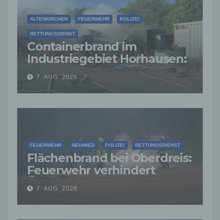
ALTENKIRCHEN
FEUERWEHR
POLIZEI
RETTUNGSDIENST
Containerbrand im
Industriegebiet Horhausen:
Feuerwehr verhindert
7. AUG. 2026
weitere Ausbreitung
FEUERWEHR
NEUWIED
POLIZEI
RETTUNGSDIENST
Flächenbrand bei Oberdreis:
Feuerwehr verhindert
Übergreifen auf Waldgebiet
7. AUG. 2026