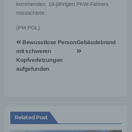
kommenden, 18-jährigen PKW-Fahrers
missachtete.
(PM POL)
Beitragsnavigation
Bewusstlose Person
Gebäudebrand
mit schweren
Kopfverletzungen
aufgefunden
Related Post