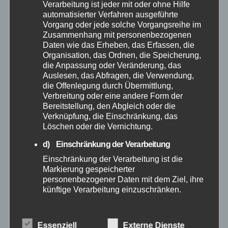
Mai 2025
Verarbeitung ist jeder mit oder ohne Hilfe
automatisierter Verfahren ausgeführte
Vorgang oder jede solche Vorgangsreihe im
April 2025
Zusammenhang mit personenbezogenen
Daten wie das Erheben, das Erfassen, die
Organisation, das Ordnen, die Speicherung,
März 2025
die Anpassung oder Veränderung, das
Auslesen, das Abfragen, die Verwendung,
Februar 2025
die Offenlegung durch Übermittlung,
Verbreitung oder eine andere Form der
Bereitstellung, den Abgleich oder die
Januar 2025
Verknüpfung, die Einschränkung, das
Löschen oder die Vernichtung.
Dezember 2024
d) Einschränkung der Verarbeitung
Einschränkung der Verarbeitung ist die
November 2024
Markierung gespeicherter
personenbezogener Daten mit dem Ziel, ihre
künftige Verarbeitung einzuschränken.
Oktober 2024
e) Profiling
September 2024
Profiling ist jede Art der automatisierten
Essenziell
Externe Dienste