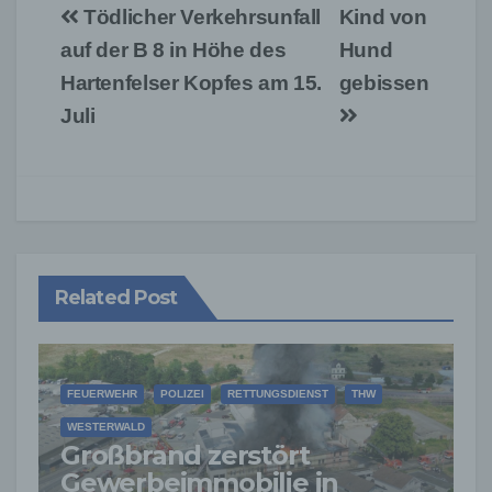
Beitragsnavigation
Tödlicher Verkehrsunfall
Kind von
auf der B 8 in Höhe des
Hund
Hartenfelser Kopfes am 15.
gebissen
Juli
Related Post
FEUERWEHR
POLIZEI
RETTUNGSDIENST
THW
WESTERWALD
Großbrand zerstört
Gewerbeimmobilie in