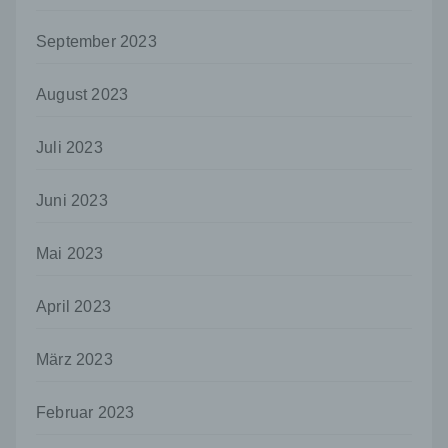
das Recht der Mitgliedstaaten vorgegeben,
so kann der Verantwortliche
September 2023
beziehungsweise können die bestimmten
Kriterien seiner Benennung nach dem
Unionsrecht oder dem Recht der
August 2023
Mitgliedstaaten vorgesehen werden.
h) Auftragsverarbeiter
Juli 2023
Auftragsverarbeiter ist eine natürliche oder
juristische Person, Behörde, Einrichtung
Juni 2023
oder andere Stelle, die personenbezogene
Daten im Auftrag des Verantwortlichen
Mai 2023
verarbeitet.
i) Empfänger
April 2023
Empfänger ist eine natürliche oder juristische
Person, Behörde, Einrichtung oder andere
Stelle, der personenbezogene Daten
März 2023
offengelegt werden, unabhängig davon, ob
es sich bei ihr um einen Dritten handelt oder
Februar 2023
nicht. Behörden, die im Rahmen eines
bestimmten Untersuchungsauftrags nach