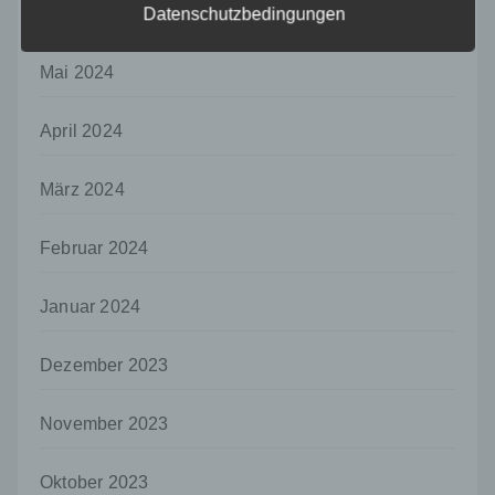
Juni 2024
Datenschutzbedingungen
ohne Hinzuziehung zusätzlicher
Informationen nicht mehr einer spezifischen
betroffenen Person zugeordnet werden
Mai 2024
können, sofern diese zusätzlichen
Informationen gesondert aufbewahrt werden
und technischen und organisatorischen
April 2024
Maßnahmen unterliegen, die gewährleisten,
dass die personenbezogenen Daten nicht
März 2024
einer identifizierten oder identifizierbaren
natürlichen Person zugewiesen werden.
Februar 2024
g) Verantwortlicher oder für die Verarbeitung
Verantwortlicher
Januar 2024
Verantwortlicher oder für die Verarbeitung
Verantwortlicher ist die natürliche oder
juristische Person, Behörde, Einrichtung
Dezember 2023
oder andere Stelle, die allein oder
gemeinsam mit anderen über die Zwecke
und Mittel der Verarbeitung von
November 2023
personenbezogenen Daten entscheidet.
Sind die Zwecke und Mittel dieser
Oktober 2023
Verarbeitung durch das Unionsrecht oder