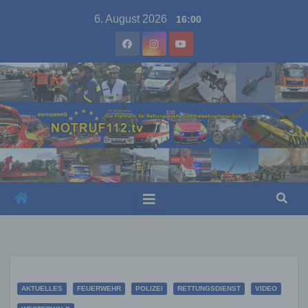
Skip
6. August 2026
16:00
to
content
AKTUELLES
FEUERWEHR
POLIZEI
RETTUNGSDIENST
VIDEO