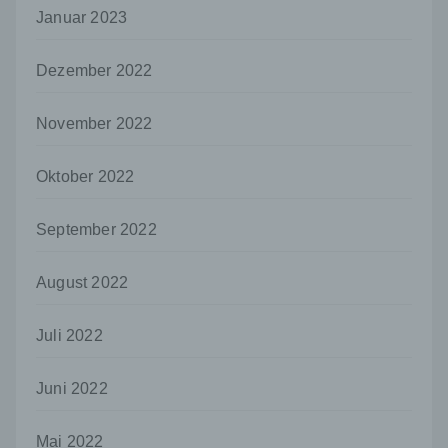
dem Unionsrecht oder dem Recht der
Januar 2023
Mitgliedstaaten möglicherweise
personenbezogene Daten erhalten, gelten
Dezember 2022
jedoch nicht als Empfänger.
j) Dritter
November 2022
Dritter ist eine natürliche oder juristische
Person, Behörde, Einrichtung oder andere
Stelle außer der betroffenen Person, dem
Oktober 2022
Verantwortlichen, dem Auftragsverarbeiter
und den Personen, die unter der
September 2022
unmittelbaren Verantwortung des
Verantwortlichen oder des
Auftragsverarbeiters befugt sind, die
August 2022
personenbezogenen Daten zu verarbeiten.
k) Einwilligung
Juli 2022
Einwilligung ist jede von der betroffenen
Person freiwillig für den bestimmten Fall in
Juni 2022
informierter Weise und unmissverständlich
abgegebene Willensbekundung in Form
einer Erklärung oder einer sonstigen
Mai 2022