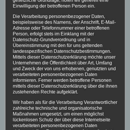
gesetzliche Grundlage, holen wir generell eine
Einwilligung der betroffenen Person ein.
Altenkirchen
Die Verarbeitung personenbezogener Daten,
beispielsweise des Namens, der Anschrift, E-Mail-
Bundespolizei
Adresse oder Telefonnummer einer betroffenen
Person, erfolgt stets im Einklang mit der
Datenschutz-Grundverordnung und in
Feuerwehr
Übereinstimmung mit den für uns geltenden
landesspezifischen Datenschutzbestimmungen.
Hilfsorganisationen
Mittels dieser Datenschutzerklärung möchte unser
Unternehmen die Öffentlichkeit über Art, Umfang
und Zweck der von uns erhobenen, genutzten und
Mayen-Koblenz
verarbeiteten personenbezogenen Daten
informieren. Ferner werden betroffene Personen
mittels dieser Datenschutzerklärung über die ihnen
Neuwied
zustehenden Rechte aufgeklärt.
Polizei
Wir haben als für die Verarbeitung Verantwortlicher
zahlreiche technische und organisatorische
Maßnahmen umgesetzt, um einen möglichst
Rettungsdienst
lückenlosen Schutz der über diese Internetseite
verarbeiteten personenbezogenen Daten