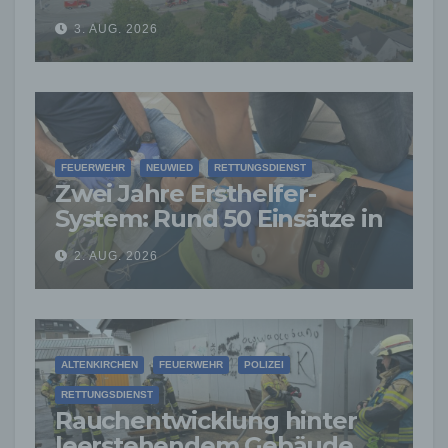
Siershahn –
3. AUG. 2026
Millionenschaden
entstanden
FEUERWEHR
NEUWIED
RETTUNGSDIENST
Zwei Jahre Ersthelfer-
System: Rund 50 Einsätze in
der VG Asbach
2. AUG. 2026
ALTENKIRCHEN
FEUERWEHR
POLIZEI
RETTUNGSDIENST
Rauchentwicklung hinter
leerstehendem Gebäude