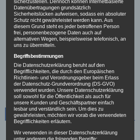
sicherzustellen. Dennoch können Internetbasierte
Rhein-Lahn
Datenübertragungen grundsätzlich
Sicherheitslücken aufweisen, sodass ein absoluter
THW
Schutz nicht gewährleistet werden kann. Aus
diesem Grund steht es jeder betroffenen Person
frei, personenbezogene Daten auch auf
Veranstaltungen
alternativen Wegen, beispielsweise telefonisch, an
uns zu übermitteln.
Video
Begriffsbestimmungen
Die Datenschutzerklärung beruht auf den
Westerwald
Begrifflichkeiten, die durch den Europäischen
Richtlinien- und Verordnungsgeber beim Erlass
der Datenschutz-Grundverordnung (DS-GVO)
Zoll
verwendet wurden. Unsere Datenschutzerklärung
soll sowohl für die Öffentlichkeit als auch für
unsere Kunden und Geschäftspartner einfach
lesbar und verständlich sein. Um dies zu
Archiv
gewährleisten, möchten wir vorab die verwendeten
Begrifflichkeiten erläutern.
Wir verwenden in dieser Datenschutzerklärung
August 2026
unter anderem die folgenden Begriffe: