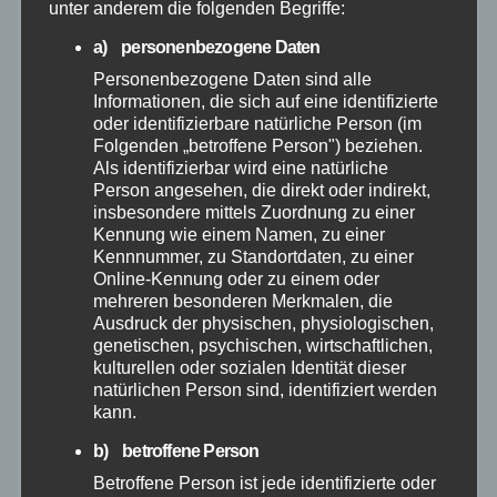
unter anderem die folgenden Begriffe:
August 2026
a) personenbezogene Daten
Juli 2026
Personenbezogene Daten sind alle
Informationen, die sich auf eine identifizierte
oder identifizierbare natürliche Person (im
Juni 2026
Folgenden „betroffene Person") beziehen.
Als identifizierbar wird eine natürliche
Mai 2026
Person angesehen, die direkt oder indirekt,
insbesondere mittels Zuordnung zu einer
Kennung wie einem Namen, zu einer
April 2026
Kennnummer, zu Standortdaten, zu einer
Online-Kennung oder zu einem oder
mehreren besonderen Merkmalen, die
März 2026
Ausdruck der physischen, physiologischen,
genetischen, psychischen, wirtschaftlichen,
Februar 2026
kulturellen oder sozialen Identität dieser
natürlichen Person sind, identifiziert werden
kann.
Januar 2026
b) betroffene Person
Dezember 2025
Betroffene Person ist jede identifizierte oder