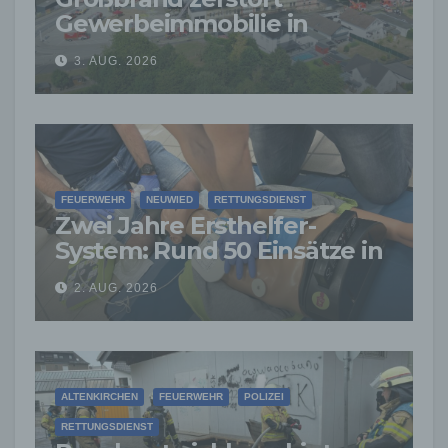
Gewerbeimmobilie in
Siershahn –
3. AUG. 2026
Millionenschaden
entstanden
FEUERWEHR
NEUWIED
RETTUNGSDIENST
Zwei Jahre Ersthelfer-
System: Rund 50 Einsätze in
der VG Asbach
2. AUG. 2026
ALTENKIRCHEN
FEUERWEHR
POLIZEI
RETTUNGSDIENST