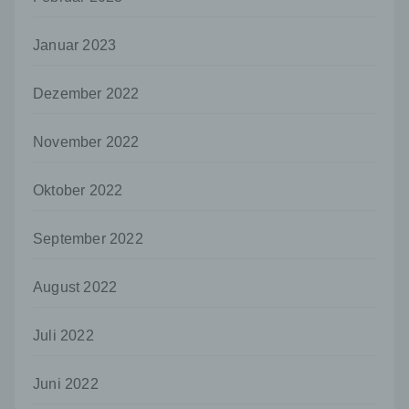
bestimmten Untersuchungsauftrags nach
dem Unionsrecht oder dem Recht der
Mitgliedstaaten möglicherweise
Januar 2023
personenbezogene Daten erhalten, gelten
jedoch nicht als Empfänger.
Dezember 2022
j) Dritter
Dritter ist eine natürliche oder juristische
November 2022
Person, Behörde, Einrichtung oder andere
Stelle außer der betroffenen Person, dem
Verantwortlichen, dem Auftragsverarbeiter
Oktober 2022
und den Personen, die unter der
unmittelbaren Verantwortung des
September 2022
Verantwortlichen oder des
Auftragsverarbeiters befugt sind, die
personenbezogenen Daten zu verarbeiten.
August 2022
k) Einwilligung
Juli 2022
Einwilligung ist jede von der betroffenen
Person freiwillig für den bestimmten Fall in
informierter Weise und unmissverständlich
Juni 2022
abgegebene Willensbekundung in Form