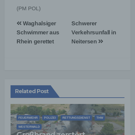
(PM POL)
Beitragsnavigation
Waghalsiger
Schwerer
Schwimmer aus
Verkehrsunfall in
Rhein gerettet
Neitersen
Related Post
FEUERWEHR
POLIZEI
RETTUNGSDIENST
THW
WESTERWALD
Großbrand zerstört