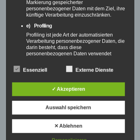
Markierung gespeicherter
März 2025
personenbezogener Daten mit dem Ziel, ihre
künftige Verarbeitung einzuschränken.
Februar 2025
e) Profiling
Profiling ist jede Art der automatisierten
Januar 2025
Verarbeitung personenbezogener Daten, die
darin besteht, dass diese
personenbezogenen Daten verwendet
Dezember 2024
werden, um bestimmte persönliche Aspekte,
die sich auf eine natürliche Person beziehen,
Essenziell
Externe Dienste
November 2024
zu bewerten, insbesondere, um Aspekte
bezüglich Arbeitsleistung, wirtschaftlicher
Lage, Gesundheit, persönlicher Vorlieben,
Oktober 2024
✓ Akzeptieren
Interessen, Zuverlässigkeit, Verhalten,
Aufenthaltsort oder Ortswechsel dieser
natürlichen Person zu analysieren oder
September 2024
Auswahl speichern
vorherzusagen.
August 2024
f) Pseudonymisierung
✕ Ablehnen
Pseudonymisierung ist die Verarbeitung
personenbezogener Daten in einer Weise,
Juli 2024