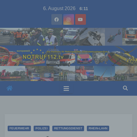
Skip
6. August 2026
6:11
to
content
FEUERWEHR
POLIZEI
RETTUNGSDIENST
RHEIN-LAHN