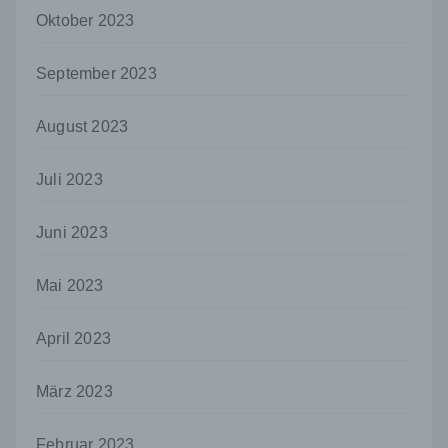
Verarbeitung durch das Unionsrecht oder
Oktober 2023
das Recht der Mitgliedstaaten vorgegeben,
so kann der Verantwortliche
beziehungsweise können die bestimmten
September 2023
Kriterien seiner Benennung nach dem
Unionsrecht oder dem Recht der
Mitgliedstaaten vorgesehen werden.
August 2023
h) Auftragsverarbeiter
Juli 2023
Auftragsverarbeiter ist eine natürliche oder
juristische Person, Behörde, Einrichtung
oder andere Stelle, die personenbezogene
Juni 2023
Daten im Auftrag des Verantwortlichen
verarbeitet.
Mai 2023
i) Empfänger
Empfänger ist eine natürliche oder juristische
April 2023
Person, Behörde, Einrichtung oder andere
Stelle, der personenbezogene Daten
offengelegt werden, unabhängig davon, ob
März 2023
es sich bei ihr um einen Dritten handelt oder
nicht. Behörden, die im Rahmen eines
Februar 2023