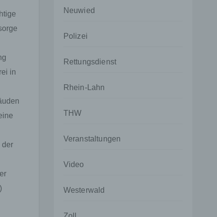
Neuwied
htige
sorge
Polizei
ng
Rettungsdienst
rei in
Rhein-Lahn
äuden
THW
 eine
Veranstaltungen
 der
Video
er
)
Westerwald
Zoll