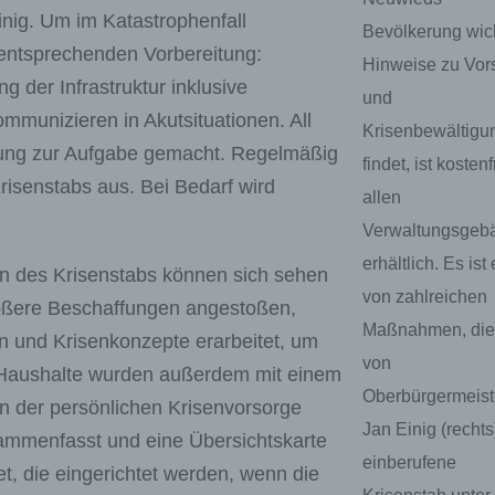
nig. Um im Katastrophenfall
Bevölkerung wic
 entsprechenden Vorbereitung:
Hinweise zu Vor
g der Infrastruktur inklusive
und
munizieren in Akutsituationen. All
Krisenbewältigu
ltung zur Aufgabe gemacht. Regelmäßig
findet, ist kostenf
risenstabs aus. Bei Bedarf wird
allen
Verwaltungsgeb
erhältlich. Es ist
n des Krisenstabs können sich sehen
von zahlreichen
größere Beschaffungen angestoßen,
Maßnahmen, die
 und Krisenkonzepte erarbeitet, um
von
lle Haushalte wurden außerdem mit einem
Oberbürgermeist
cen der persönlichen Krisenvorsorge
Jan Einig (rechts
ammenfasst und eine Übersichtskarte
einberufene
, die eingerichtet werden, wenn die