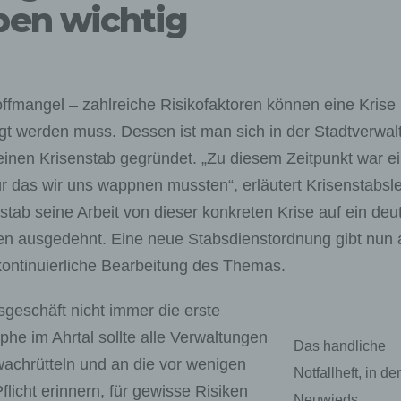
en wichtig
ffmangel – zahlreiche Risikofaktoren können eine Krise
igt werden muss. Dessen ist man sich in der Stadtverwal
nen Krisenstab gegründet. „Zu diesem Zeitpunkt war e
r das wir uns wappnen mussten“, erläutert Krisenstabsle
stab seine Arbeit von dieser konkreten Krise auf ein deut
gen ausgedehnt. Eine neue Stabsdienstordnung gibt nun
kontinuierliche Bearbeitung des Themas.
gsgeschäft nicht immer die erste
rophe im Ahrtal sollte alle Verwaltungen
Das handliche
wachrütteln und an die vor wenigen
Notfallheft, in d
licht erinnern, für gewisse Risiken
Neuwieds