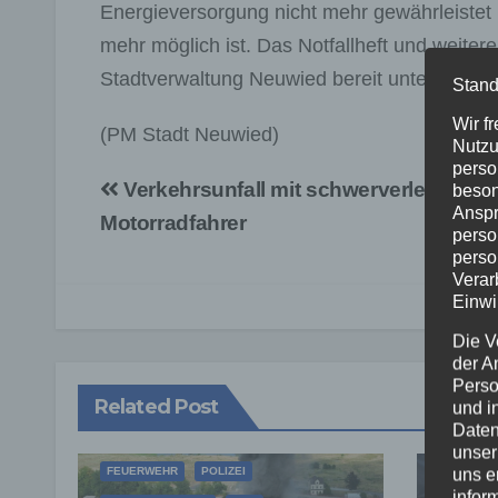
Energieversorgung nicht mehr gewährleistet i
mehr möglich ist. Das Notfallheft und weitere 
Stadtverwaltung Neuwied bereit unter
www.ne
Stand
Wir f
(PM Stadt Neuwied)
Nutzu
perso
Beitragsnavigation
Verkehrsunfall mit schwerverletztem
beson
Anspr
Motorradfahrer
perso
perso
Verar
Einwi
Die V
der A
Perso
Related Post
und i
Daten
unser
FEUERWEHR
POLIZEI
uns e
infor