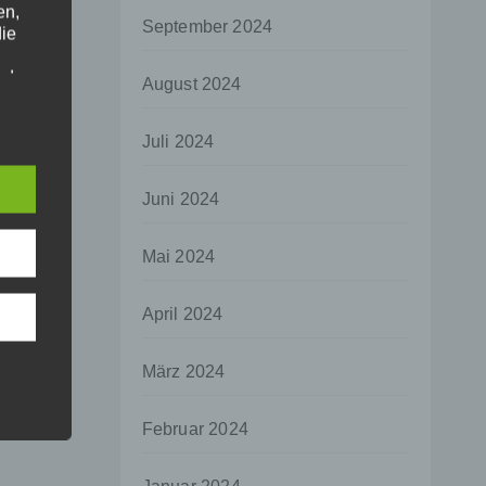
en,
September 2024
die
oder
August 2024
tung.
Juli 2024
er
Juni 2024
ung
Mai 2024
April 2024
hen,
März 2024
ng,
essen,
Februar 2024
ser