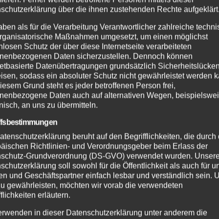
EHR
NEUWIED
ALTENKIRCHEN
FEUERWEHR
schutzerklärung über die ihnen zustehenden Rechte aufgeklärt
SDIENST
POLIZEI
RETTUNGSDIENST
aben als für die Verarbeitung Verantwortlicher zahlreiche techn
 Jahre
Rauchentwickl
rganisatorische Maßnahmen umgesetzt, um einen möglichst
helfer-System:
hinter
nlosen Schutz der über diese Internetseite verarbeiteten
 50 Einsätze in
leerstehendem
nenbezogenen Daten sicherzustellen. Dennoch können
UG. 2026
2. AUG. 2026
 VG Asbach
Gebäude sorgt f
netbasierte Datenübertragungen grundsätzlich Sicherheitslücke
isen, sodass ein absoluter Schutz nicht gewährleistet werden k
Feuerwehreinsa
iesem Grund steht es jeder betroffenen Person frei,
nenbezogene Daten auch auf alternativen Wegen, beispielswe
onisch, an uns zu übermitteln.
ffsbestimmungen
atenschutzerklärung beruht auf den Begrifflichkeiten, die durch
äischen Richtlinien- und Verordnungsgeber beim Erlass der
schutz-Grundverordnung (DS-GVO) verwendet wurden. Unser
schutzerklärung soll sowohl für die Öffentlichkeit als auch für u
n und Geschäftspartner einfach lesbar und verständlich sein.
zu gewährleisten, möchten wir vorab die verwendeten
flichkeiten erläutern.
erwenden in dieser Datenschutzerklärung unter anderem die