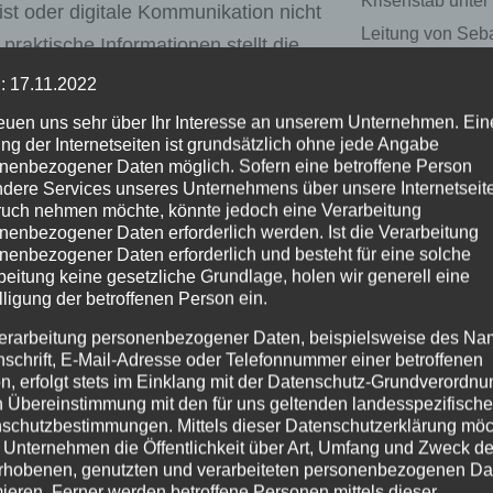
Krisenstab unter
st oder digitale Kommunikation nicht
Leitung von Seb
praktische Informationen stellt die
Wolff (links) erar
uwied.de/notfall
.
: 17.11.2022
hat.
reuen uns sehr über Ihr Interesse an unserem Unternehmen. Ein
ng der Internetseiten ist grundsätzlich ohne jede Angabe
nenbezogener Daten möglich. Sofern eine betroffene Person
DWD -> Hitzewarnung – Start der
dere Services unseres Unternehmens über unsere Internetseite
uch nehmen möchte, könnte jedoch eine Verarbeitung
Warnsaison
nenbezogener Daten erforderlich werden. Ist die Verarbeitung
nenbezogener Daten erforderlich und besteht für eine solche
beitung keine gesetzliche Grundlage, holen wir generell eine
lligung der betroffenen Person ein.
erarbeitung personenbezogener Daten, beispielsweise des Na
nschrift, E-Mail-Adresse oder Telefonnummer einer betroffenen
n, erfolgt stets im Einklang mit der Datenschutz-Grundverordnu
n Übereinstimmung mit den für uns geltenden landesspezifisch
schutzbestimmungen. Mittels dieser Datenschutzerklärung mö
 Unternehmen die Öffentlichkeit über Art, Umfang und Zweck de
rhobenen, genutzten und verarbeiteten personenbezogenen Da
mieren. Ferner werden betroffene Personen mittels dieser