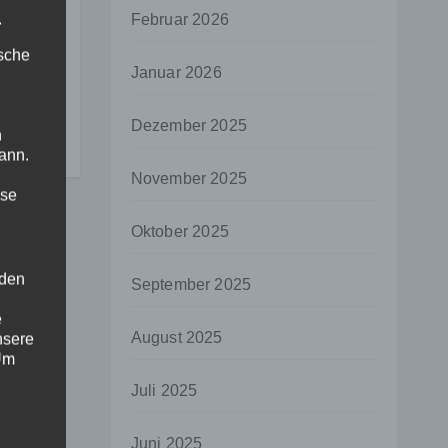
.
Februar 2026
ische
ung
Januar 2026
Dezember 2025
ür
n
ann.
tz
November 2025
ise
Oktober 2025
 den
September 2025
e
August 2025
nsere
 Um
Juli 2025
Juni 2025