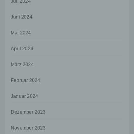
Juli 2024
h) Auftragsverarbeiter
Auftragsverarbeiter ist eine natürliche oder
Juni 2024
juristische Person, Behörde, Einrichtung
oder andere Stelle, die personenbezogene
Mai 2024
Daten im Auftrag des Verantwortlichen
verarbeitet.
April 2024
i) Empfänger
Empfänger ist eine natürliche oder juristische
März 2024
Person, Behörde, Einrichtung oder andere
Stelle, der personenbezogene Daten
offengelegt werden, unabhängig davon, ob
Februar 2024
es sich bei ihr um einen Dritten handelt oder
nicht. Behörden, die im Rahmen eines
bestimmten Untersuchungsauftrags nach
Januar 2024
dem Unionsrecht oder dem Recht der
Mitgliedstaaten möglicherweise
Dezember 2023
personenbezogene Daten erhalten, gelten
jedoch nicht als Empfänger.
November 2023
j) Dritter