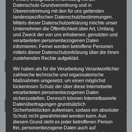
Zwei Jahre Ersthelfer-
Datenschutz-Grundverordnung und in
System: Rund 50 Einsätze in
Übereinstimmung mit den für uns geltenden
landesspezifischen Datenschutzbestimmungen.
der VG Asbach
Mittels dieser Datenschutzerklärung möchte unser
2. AUG. 2026
Unternehmen die Öffentlichkeit über Art, Umfang
und Zweck der von uns erhobenen, genutzten und
verarbeiteten personenbezogenen Daten
informieren. Ferner werden betroffene Personen
mittels dieser Datenschutzerklärung über die ihnen
zustehenden Rechte aufgeklärt.
Suche
Wir haben als für die Verarbeitung Verantwortlicher
zahlreiche technische und organisatorische
Maßnahmen umgesetzt, um einen möglichst
lückenlosen Schutz der über diese Internetseite
verarbeiteten personenbezogenen Daten
sicherzustellen. Dennoch können Internetbasierte
Datenübertragungen grundsätzlich
Kategorien
Sicherheitslücken aufweisen, sodass ein absoluter
Schutz nicht gewährleistet werden kann. Aus
diesem Grund steht es jeder betroffenen Person
Aktuelles
frei, personenbezogene Daten auch auf