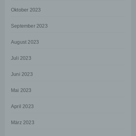
Dritter ist eine natürliche oder juristische
Oktober 2023
Person, Behörde, Einrichtung oder andere
Stelle außer der betroffenen Person, dem
Verantwortlichen, dem Auftragsverarbeiter
September 2023
und den Personen, die unter der
unmittelbaren Verantwortung des
Verantwortlichen oder des
August 2023
Auftragsverarbeiters befugt sind, die
personenbezogenen Daten zu verarbeiten.
Juli 2023
k) Einwilligung
Einwilligung ist jede von der betroffenen
Juni 2023
Person freiwillig für den bestimmten Fall in
informierter Weise und unmissverständlich
Mai 2023
abgegebene Willensbekundung in Form
einer Erklärung oder einer sonstigen
eindeutigen bestätigenden Handlung, mit der
April 2023
die betroffene Person zu verstehen gibt, dass
sie mit der Verarbeitung der sie betreffenden
personenbezogenen Daten einverstanden
März 2023
ist.