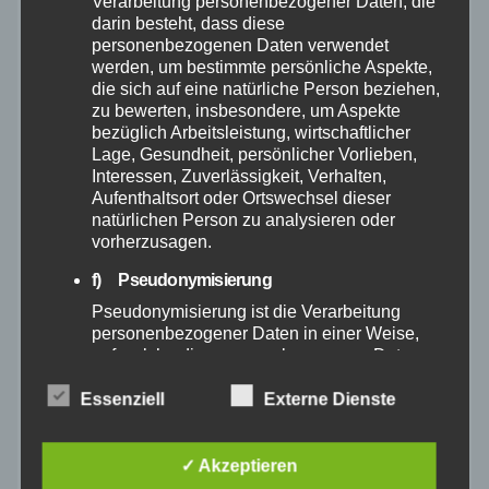
Verarbeitung personenbezogener Daten, die
darin besteht, dass diese
personenbezogenen Daten verwendet
November 2025
werden, um bestimmte persönliche Aspekte,
die sich auf eine natürliche Person beziehen,
zu bewerten, insbesondere, um Aspekte
Oktober 2025
bezüglich Arbeitsleistung, wirtschaftlicher
Lage, Gesundheit, persönlicher Vorlieben,
September 2025
Interessen, Zuverlässigkeit, Verhalten,
Aufenthaltsort oder Ortswechsel dieser
natürlichen Person zu analysieren oder
August 2025
vorherzusagen.
f) Pseudonymisierung
Juli 2025
Pseudonymisierung ist die Verarbeitung
personenbezogener Daten in einer Weise,
Juni 2025
auf welche die personenbezogenen Daten
ohne Hinzuziehung zusätzlicher
Informationen nicht mehr einer spezifischen
Essenziell
Externe Dienste
Mai 2025
betroffenen Person zugeordnet werden
können, sofern diese zusätzlichen
April 2025
Informationen gesondert aufbewahrt werden
✓ Akzeptieren
und technischen und organisatorischen