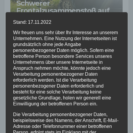
Schwerer
Frontalzusammenstoß auf
der L265: Drei Junge
7. AUG. 2026
Stand: 17.11.2022
Menschen sterben
Wir freuen uns sehr über Ihr Interesse an unserem
Unternehmen. Eine Nutzung der Internetseiten ist
grundsätzlich ohne jede Angabe
personenbezogener Daten möglich. Sofern eine
FEUERWEHR
POLIZEI
RETTUNGSDIENST
THW
betroffene Person besondere Services unseres
Unternehmens über unsere Internetseite in
WESTERWALD
Anspruch nehmen möchte, könnte jedoch eine
Großbrand zerstört
Verarbeitung personenbezogener Daten
Gewerbeimmobilie in
erforderlich werden. Ist die Verarbeitung
Siershahn –
personenbezogener Daten erforderlich und
3. AUG. 2026
Millionenschaden
besteht für eine solche Verarbeitung keine
gesetzliche Grundlage, holen wir generell eine
entstanden
Einwilligung der betroffenen Person ein.
Die Verarbeitung personenbezogener Daten,
beispielsweise des Namens, der Anschrift, E-Mail-
Adresse oder Telefonnummer einer betroffenen
FEUERWEHR
NEUWIED
RETTUNGSDIENST
Person, erfolgt stets im Einklang mit der