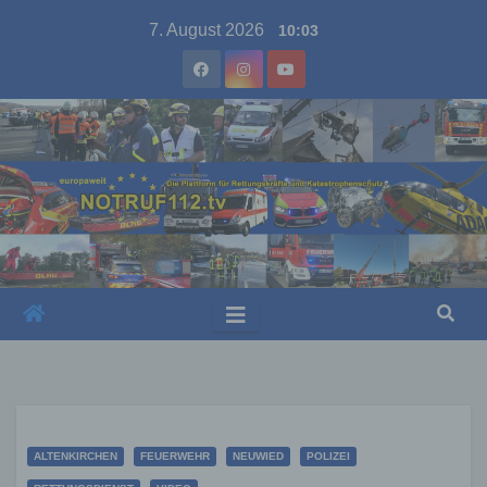
Skip
7. August 2026
10:03
to
content
ALTENKIRCHEN
FEUERWEHR
NEUWIED
POLIZEI