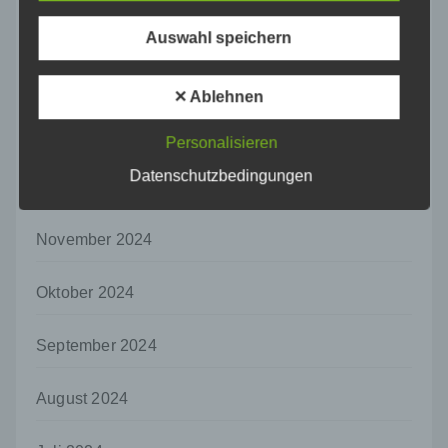
Maßnahmen unterliegen, die gewährleisten,
März 2025
dass die personenbezogenen Daten nicht
Auswahl speichern
einer identifizierten oder identifizierbaren
natürlichen Person zugewiesen werden.
Februar 2025
✕ Ablehnen
g) Verantwortlicher oder für die Verarbeitung
Verantwortlicher
Januar 2025
Personalisieren
Verantwortlicher oder für die Verarbeitung
Datenschutzbedingungen
Verantwortlicher ist die natürliche oder
Dezember 2024
juristische Person, Behörde, Einrichtung
oder andere Stelle, die allein oder
November 2024
gemeinsam mit anderen über die Zwecke
und Mittel der Verarbeitung von
personenbezogenen Daten entscheidet.
Oktober 2024
Sind die Zwecke und Mittel dieser
Verarbeitung durch das Unionsrecht oder
das Recht der Mitgliedstaaten vorgegeben,
September 2024
so kann der Verantwortliche
beziehungsweise können die bestimmten
August 2024
Kriterien seiner Benennung nach dem
Unionsrecht oder dem Recht der
Mitgliedstaaten vorgesehen werden.