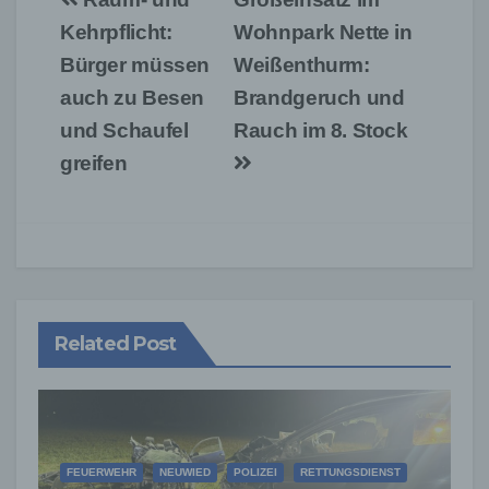
Beitragsnavigation
Kehrpflicht:
Wohnpark Nette in
Bürger müssen
Weißenthurm:
auch zu Besen
Brandgeruch und
und Schaufel
Rauch im 8. Stock
greifen
Related Post
FEUERWEHR
NEUWIED
POLIZEI
RETTUNGSDIENST