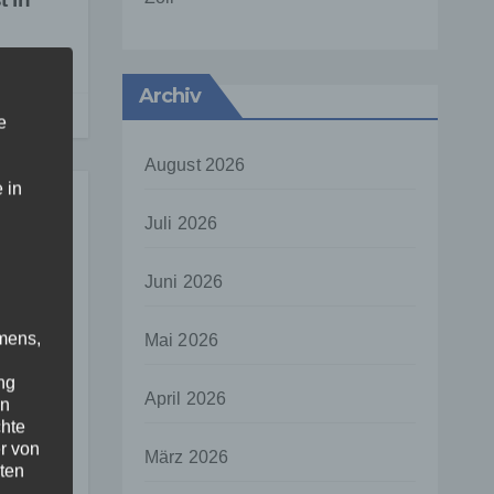
Archiv
e
August 2026
 in
Juli 2026
Juni 2026
mens,
Mai 2026
ung
ng
April 2026
en
chte
r von
ür
März 2026
ten
tz