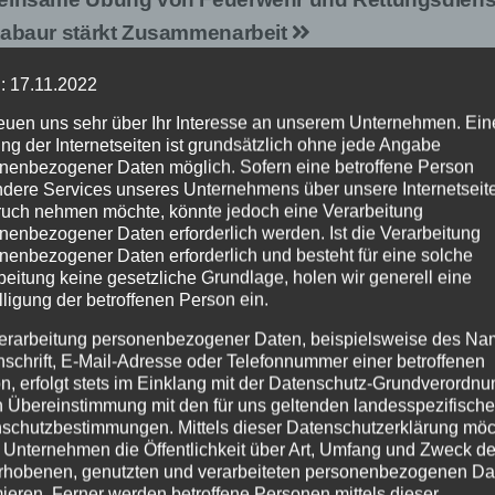
abaur stärkt Zusammenarbeit
: 17.11.2022
reuen uns sehr über Ihr Interesse an unserem Unternehmen. Ein
ng der Internetseiten ist grundsätzlich ohne jede Angabe
nenbezogener Daten möglich. Sofern eine betroffene Person
dere Services unseres Unternehmens über unsere Internetseite
uch nehmen möchte, könnte jedoch eine Verarbeitung
nenbezogener Daten erforderlich werden. Ist die Verarbeitung
nenbezogener Daten erforderlich und besteht für eine solche
beitung keine gesetzliche Grundlage, holen wir generell eine
lligung der betroffenen Person ein.
EHR
NEUWIED
ALTENKIRCHEN
FEUERWEHR
erarbeitung personenbezogener Daten, beispielsweise des Na
SDIENST
POLIZEI
RETTUNGSDIENST
nschrift, E-Mail-Adresse oder Telefonnummer einer betroffenen
 Jahre
Rauchentwickl
n, erfolgt stets im Einklang mit der Datenschutz-Grundverordnu
helfer-System:
hinter
n Übereinstimmung mit den für uns geltenden landesspezifisch
 50 Einsätze in
leerstehendem
schutzbestimmungen. Mittels dieser Datenschutzerklärung mö
UG. 2026
2. AUG. 2026
 Unternehmen die Öffentlichkeit über Art, Umfang und Zweck de
 VG Asbach
Gebäude sorgt f
rhobenen, genutzten und verarbeiteten personenbezogenen Da
Feuerwehreinsa
mieren. Ferner werden betroffene Personen mittels dieser