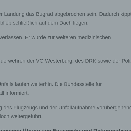
r Landung das Bugrad abgebrochen sein. Dadurch kipp
lieb schließlich auf dem Dach liegen.
 verlassen. Er wurde zur weiteren medizinischen
Feuerwehren der VG Westerburg, des DRK sowie der Poli
alls laufen weiterhin. Die Bundesstelle für
l informiert.
g des Flugzeugs und der Unfallaufnahme vorübergehen
doch weitergeführt.
insame Übung von Feuerwehr und Rettungsdienst