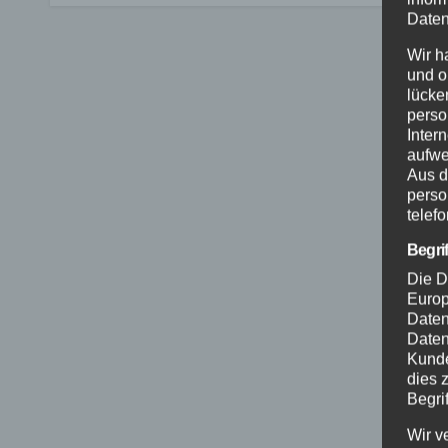
Daten
Wir h
und o
lücke
perso
Inter
aufwe
Aus d
perso
telef
Begri
Die D
Europ
Daten
Daten
Kunde
dies 
Begrif
Wir v