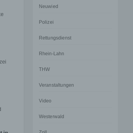
Neuwied
te
Polizei
Rettungsdienst
Rhein-Lahn
zei
THW
Veranstaltungen
Video
d
Westerwald
 in
Zoll