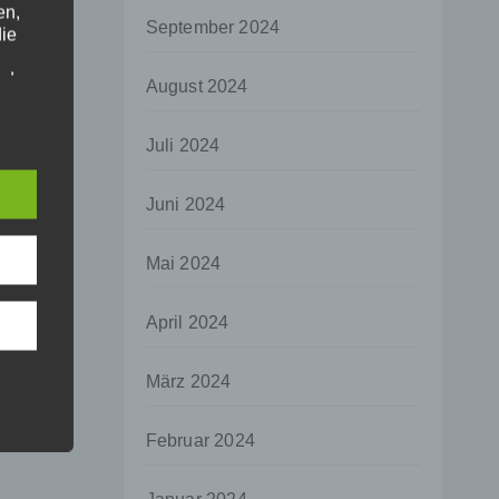
en,
September 2024
die
oder
August 2024
tung.
Juli 2024
er
Juni 2024
ung
Mai 2024
April 2024
hen,
März 2024
ng,
essen,
Februar 2024
ser