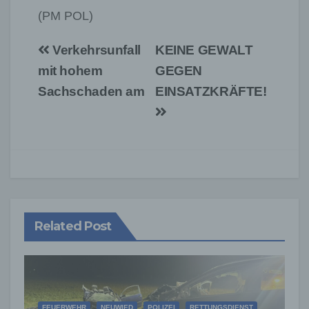
(PM POL)
Beitragsnavigation
Verkehrsunfall
KEINE GEWALT
mit hohem
GEGEN
Sachschaden am
EINSATZKRÄFTE!
Related Post
FEUERWEHR
NEUWIED
POLIZEI
RETTUNGSDIENST