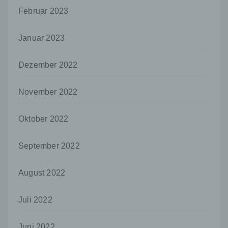
h) Auftragsverarbeiter
Februar 2023
Auftragsverarbeiter ist eine natürliche oder
juristische Person, Behörde, Einrichtung
Januar 2023
oder andere Stelle, die personenbezogene
Daten im Auftrag des Verantwortlichen
verarbeitet.
Dezember 2022
i) Empfänger
November 2022
Empfänger ist eine natürliche oder juristische
Person, Behörde, Einrichtung oder andere
Stelle, der personenbezogene Daten
Oktober 2022
offengelegt werden, unabhängig davon, ob
es sich bei ihr um einen Dritten handelt oder
nicht. Behörden, die im Rahmen eines
September 2022
bestimmten Untersuchungsauftrags nach
dem Unionsrecht oder dem Recht der
August 2022
Mitgliedstaaten möglicherweise
personenbezogene Daten erhalten, gelten
jedoch nicht als Empfänger.
Juli 2022
j) Dritter
Juni 2022
Dritter ist eine natürliche oder juristische