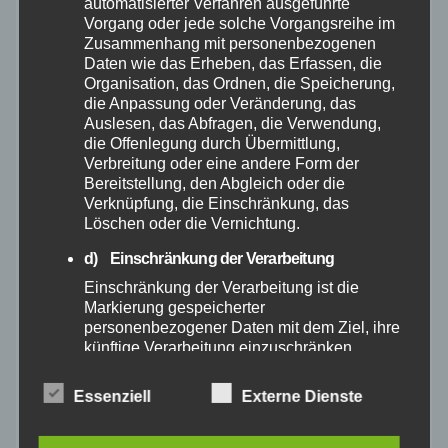
automatisierter Verfahren ausgeführte
Vorgang oder jede solche Vorgangsreihe im
März 2025
Zusammenhang mit personenbezogenen
Daten wie das Erheben, das Erfassen, die
Organisation, das Ordnen, die Speicherung,
Februar 2025
die Anpassung oder Veränderung, das
Auslesen, das Abfragen, die Verwendung,
die Offenlegung durch Übermittlung,
Januar 2025
Verbreitung oder eine andere Form der
Bereitstellung, den Abgleich oder die
Dezember 2024
Verknüpfung, die Einschränkung, das
Löschen oder die Vernichtung.
November 2024
d) Einschränkung der Verarbeitung
Einschränkung der Verarbeitung ist die
Oktober 2024
Markierung gespeicherter
personenbezogener Daten mit dem Ziel, ihre
künftige Verarbeitung einzuschränken.
September 2024
e) Profiling
Essenziell
Externe Dienste
August 2024
Profiling ist jede Art der automatisierten
Verarbeitung personenbezogener Daten, die