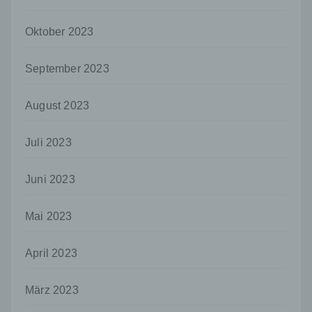
dass die personenbezogenen Daten nicht
einer identifizierten oder identifizierbaren
Oktober 2023
natürlichen Person zugewiesen werden.
g) Verantwortlicher oder für die Verarbeitung
September 2023
Verantwortlicher
Verantwortlicher oder für die Verarbeitung
August 2023
Verantwortlicher ist die natürliche oder
juristische Person, Behörde, Einrichtung
oder andere Stelle, die allein oder
Juli 2023
gemeinsam mit anderen über die Zwecke
und Mittel der Verarbeitung von
Juni 2023
personenbezogenen Daten entscheidet.
Sind die Zwecke und Mittel dieser
Verarbeitung durch das Unionsrecht oder
Mai 2023
das Recht der Mitgliedstaaten vorgegeben,
so kann der Verantwortliche
beziehungsweise können die bestimmten
April 2023
Kriterien seiner Benennung nach dem
Unionsrecht oder dem Recht der
März 2023
Mitgliedstaaten vorgesehen werden.