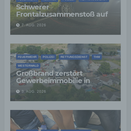
Schwerer
Frontalzusammenstoß auf
der L265: Drei Junge
7. AUG. 2026
Menschen sterben
FEUERWEHR
POLIZEI
RETTUNGSDIENST
THW
WESTERWALD
Großbrand zerstört
Gewerbeimmobilie in
Siershahn –
3. AUG. 2026
Millionenschaden
entstanden