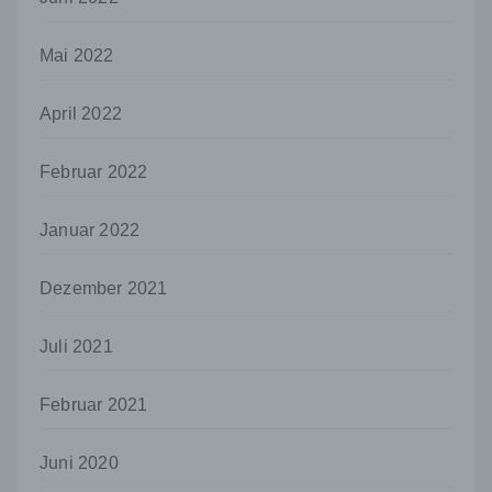
Person, Behörde, Einrichtung oder andere
Stelle außer der betroffenen Person, dem
Mai 2022
Verantwortlichen, dem Auftragsverarbeiter
und den Personen, die unter der
unmittelbaren Verantwortung des
April 2022
Verantwortlichen oder des
Auftragsverarbeiters befugt sind, die
Februar 2022
personenbezogenen Daten zu verarbeiten.
k) Einwilligung
Januar 2022
Einwilligung ist jede von der betroffenen
Person freiwillig für den bestimmten Fall in
informierter Weise und unmissverständlich
Dezember 2021
abgegebene Willensbekundung in Form
einer Erklärung oder einer sonstigen
Juli 2021
eindeutigen bestätigenden Handlung, mit der
die betroffene Person zu verstehen gibt, dass
sie mit der Verarbeitung der sie betreffenden
Februar 2021
personenbezogenen Daten einverstanden
ist.
Juni 2020
Name und Anschrift des für die Verarbeitung