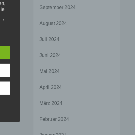
en,
September 2024
die
oder
August 2024
tung.
Juli 2024
er
Juni 2024
ung
Mai 2024
April 2024
hen,
März 2024
ng,
essen,
Februar 2024
ser