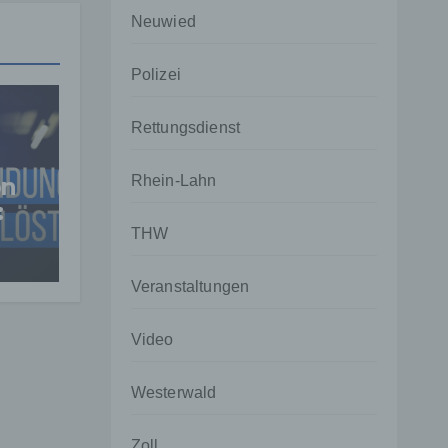
Neuwied
Polizei
Rettungsdienst
on
Rhein-Lahn
:
n
THW
Veranstaltungen
Video
Westerwald
Zoll