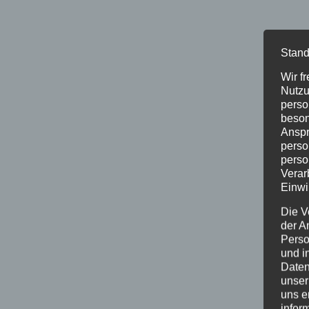
Stand
Wir f
Nutzu
perso
beson
Anspr
perso
perso
Verar
Einwi
Die V
der A
Perso
und i
Daten
unser
uns e
infor