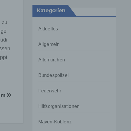
Kategorien
 zu
Aktuelles
ige
Audi
Allgemein
assen
eppt
Altenkirchen
Bundespolizei
Feuerwehr
eim
Hilfsorganisationen
Mayen-Koblenz