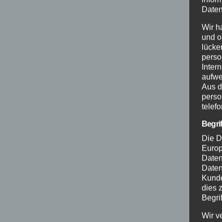
Daten
Wir h
und o
lücke
perso
Inter
aufwe
Aus d
perso
telef
Begri
Die D
Europ
Daten
Daten
Kunde
dies 
Begrif
Wir v