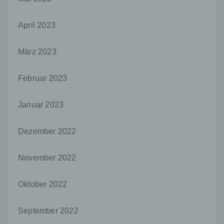
es sich bei ihr um einen Dritten handelt oder
nicht. Behörden, die im Rahmen eines
April 2023
bestimmten Untersuchungsauftrags nach
dem Unionsrecht oder dem Recht der
Mitgliedstaaten möglicherweise
März 2023
personenbezogene Daten erhalten, gelten
jedoch nicht als Empfänger.
Februar 2023
j) Dritter
Dritter ist eine natürliche oder juristische
Januar 2023
Person, Behörde, Einrichtung oder andere
Stelle außer der betroffenen Person, dem
Verantwortlichen, dem Auftragsverarbeiter
Dezember 2022
und den Personen, die unter der
unmittelbaren Verantwortung des
November 2022
Verantwortlichen oder des
Auftragsverarbeiters befugt sind, die
personenbezogenen Daten zu verarbeiten.
Oktober 2022
k) Einwilligung
September 2022
Einwilligung ist jede von der betroffenen
Person freiwillig für den bestimmten Fall in