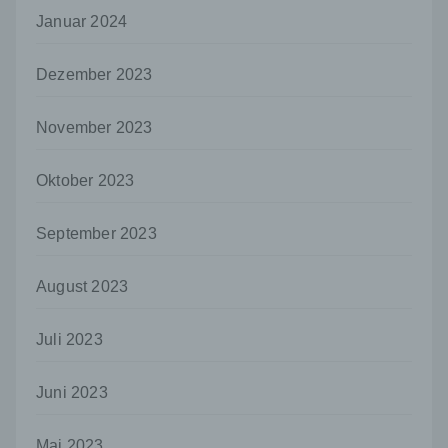
personenbezogenen Daten entscheidet.
Januar 2024
Sind die Zwecke und Mittel dieser
Verarbeitung durch das Unionsrecht oder
Dezember 2023
das Recht der Mitgliedstaaten vorgegeben,
so kann der Verantwortliche
beziehungsweise können die bestimmten
November 2023
Kriterien seiner Benennung nach dem
Unionsrecht oder dem Recht der
Mitgliedstaaten vorgesehen werden.
Oktober 2023
h) Auftragsverarbeiter
September 2023
Auftragsverarbeiter ist eine natürliche oder
juristische Person, Behörde, Einrichtung
oder andere Stelle, die personenbezogene
August 2023
Daten im Auftrag des Verantwortlichen
verarbeitet.
Juli 2023
i) Empfänger
Empfänger ist eine natürliche oder juristische
Juni 2023
Person, Behörde, Einrichtung oder andere
Stelle, der personenbezogene Daten
Mai 2023
offengelegt werden, unabhängig davon, ob