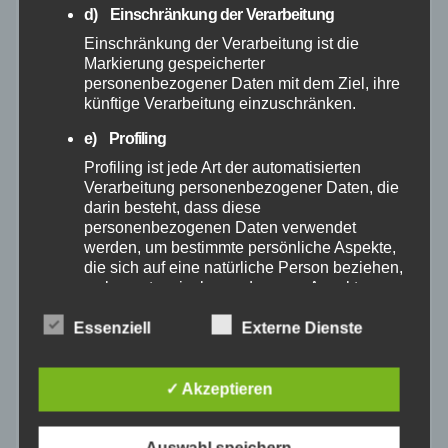
d) Einschränkung der Verarbeitung
Juni 2025
Einschränkung der Verarbeitung ist die
Markierung gespeicherter
Mai 2025
personenbezogener Daten mit dem Ziel, ihre
künftige Verarbeitung einzuschränken.
April 2025
e) Profiling
Profiling ist jede Art der automatisierten
März 2025
Verarbeitung personenbezogener Daten, die
darin besteht, dass diese
personenbezogenen Daten verwendet
Februar 2025
werden, um bestimmte persönliche Aspekte,
die sich auf eine natürliche Person beziehen,
Januar 2025
zu bewerten, insbesondere, um Aspekte
bezüglich Arbeitsleistung, wirtschaftlicher
Lage, Gesundheit, persönlicher Vorlieben,
Essenziell
Externe Dienste
Dezember 2024
Interessen, Zuverlässigkeit, Verhalten,
Aufenthaltsort oder Ortswechsel dieser
November 2024
natürlichen Person zu analysieren oder
✓ Akzeptieren
vorherzusagen.
Oktober 2024
f) Pseudonymisierung
Auswahl speichern