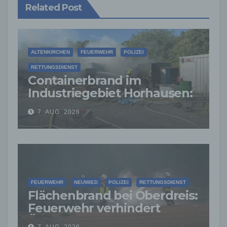
Related Post
ALTENKIRCHEN
FEUERWEHR
POLIZEI
RETTUNGSDIENST
Containerbrand im
Industriegebiet Horhausen:
Feuerwehr verhindert
7. AUG. 2026
weitere Ausbreitung
FEUERWEHR
NEUWIED
POLIZEI
RETTUNGSDIENST
Flächenbrand bei Oberdreis:
Feuerwehr verhindert
Übergreifen auf Waldgebiet
7. AUG. 2026