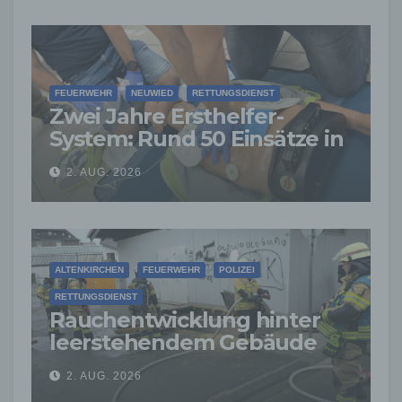
entstanden
FEUERWEHR
NEUWIED
RETTUNGSDIENST
Zwei Jahre Ersthelfer-
System: Rund 50 Einsätze in
der VG Asbach
2. AUG. 2026
ALTENKIRCHEN
FEUERWEHR
POLIZEI
RETTUNGSDIENST
Rauchentwicklung hinter
leerstehendem Gebäude
sorgt für Feuerwehreinsatz
2. AUG. 2026