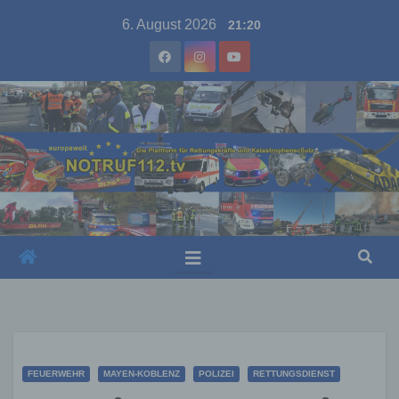
Skip
6. August 2026
21:20
to
content
FEUERWEHR
MAYEN-KOBLENZ
POLIZEI
RETTUNGSDIENST