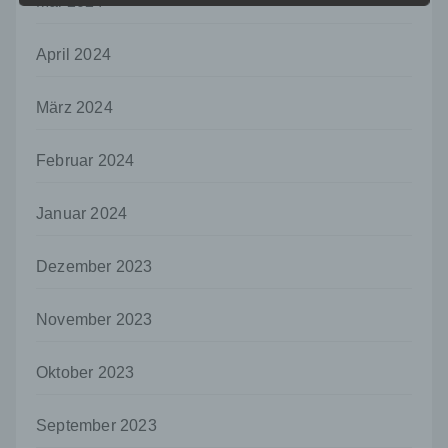
Mai 2024
Informationen nicht mehr einer spezifischen
betroffenen Person zugeordnet werden
können, sofern diese zusätzlichen
April 2024
Informationen gesondert aufbewahrt werden
und technischen und organisatorischen
März 2024
Maßnahmen unterliegen, die gewährleisten,
dass die personenbezogenen Daten nicht
einer identifizierten oder identifizierbaren
Februar 2024
natürlichen Person zugewiesen werden.
g) Verantwortlicher oder für die Verarbeitung
Januar 2024
Verantwortlicher
Verantwortlicher oder für die Verarbeitung
Dezember 2023
Verantwortlicher ist die natürliche oder
juristische Person, Behörde, Einrichtung
oder andere Stelle, die allein oder
November 2023
gemeinsam mit anderen über die Zwecke
und Mittel der Verarbeitung von
Oktober 2023
personenbezogenen Daten entscheidet.
Sind die Zwecke und Mittel dieser
Verarbeitung durch das Unionsrecht oder
September 2023
das Recht der Mitgliedstaaten vorgegeben,