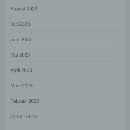
so kann der Verantwortliche
beziehungsweise können die bestimmten
August 2023
Kriterien seiner Benennung nach dem
Unionsrecht oder dem Recht der
Juli 2023
Mitgliedstaaten vorgesehen werden.
h) Auftragsverarbeiter
Juni 2023
Auftragsverarbeiter ist eine natürliche oder
juristische Person, Behörde, Einrichtung
Mai 2023
oder andere Stelle, die personenbezogene
Daten im Auftrag des Verantwortlichen
verarbeitet.
April 2023
i) Empfänger
März 2023
Empfänger ist eine natürliche oder juristische
Person, Behörde, Einrichtung oder andere
Stelle, der personenbezogene Daten
Februar 2023
offengelegt werden, unabhängig davon, ob
es sich bei ihr um einen Dritten handelt oder
nicht. Behörden, die im Rahmen eines
Januar 2023
bestimmten Untersuchungsauftrags nach
dem Unionsrecht oder dem Recht der