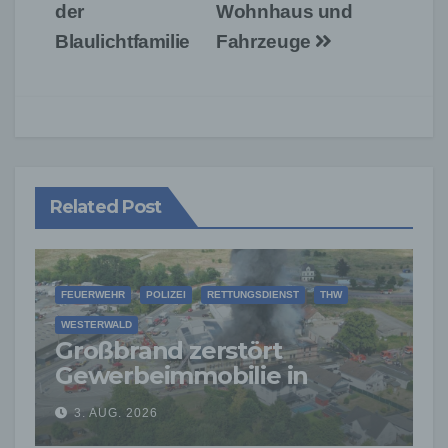
der
Wohnhaus und
Blaulichtfamilie
Fahrzeuge
Related Post
FEUERWEHR
POLIZEI
RETTUNGSDIENST
THW
WESTERWALD
Großbrand zerstört
Gewerbeimmobilie in
Siershahn –
3. AUG. 2026
Millionenschaden