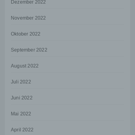
Dezember 2022
Mitgliedstaaten möglicherweise
personenbezogene Daten erhalten, gelten
jedoch nicht als Empfänger.
November 2022
j) Dritter
Dritter ist eine natürliche oder juristische
Oktober 2022
Person, Behörde, Einrichtung oder andere
Stelle außer der betroffenen Person, dem
September 2022
Verantwortlichen, dem Auftragsverarbeiter
und den Personen, die unter der
unmittelbaren Verantwortung des
August 2022
Verantwortlichen oder des
Auftragsverarbeiters befugt sind, die
Juli 2022
personenbezogenen Daten zu verarbeiten.
k) Einwilligung
Juni 2022
Einwilligung ist jede von der betroffenen
Person freiwillig für den bestimmten Fall in
informierter Weise und unmissverständlich
Mai 2022
abgegebene Willensbekundung in Form
einer Erklärung oder einer sonstigen
April 2022
eindeutigen bestätigenden Handlung, mit der