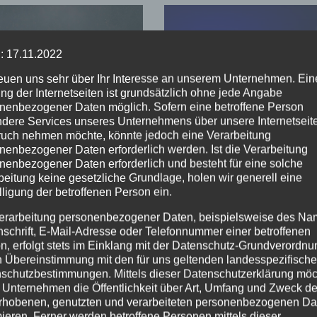
EHR
NEUWIED
POLIZEI
ALTENKIRCHEN
FEUERWEHR
: 17.11.2022
SDIENST
POLIZEI
RETTUNGSDIENST
henbrand bei
Große Suchakti
reuen uns sehr über Ihr Interesse an unserem Unternehmen. Ein
dreis:
in Flammersfeld
ng der Internetseiten ist grundsätzlich ohne jede Angabe
nenbezogener Daten möglich. Sofern eine betroffene Person
erwehr
Vermisste Perso
dere Services unseres Unternehmens über unsere Internetseite
UG. 2026
7. AUG. 2026
indert
wohlbehalten
uch nehmen möchte, könnte jedoch eine Verarbeitung
greifen auf
gefunden
nenbezogener Daten erforderlich werden. Ist die Verarbeitung
dgebiet
nenbezogener Daten erforderlich und besteht für eine solche
beitung keine gesetzliche Grundlage, holen wir generell eine
lligung der betroffenen Person ein.
erarbeitung personenbezogener Daten, beispielsweise des Na
nschrift, E-Mail-Adresse oder Telefonnummer einer betroffenen
n, erfolgt stets im Einklang mit der Datenschutz-Grundverordnu
n Übereinstimmung mit den für uns geltenden landesspezifisch
schutzbestimmungen. Mittels dieser Datenschutzerklärung mö
 Unternehmen die Öffentlichkeit über Art, Umfang und Zweck de
rhobenen, genutzten und verarbeiteten personenbezogenen Da
mieren. Ferner werden betroffene Personen mittels dieser