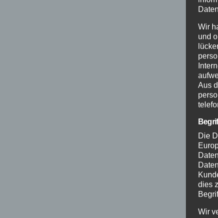
Daten
Wir h
und o
lücke
perso
Inter
aufwe
Aus d
perso
telef
Begri
Die D
Europ
Daten
Daten
Kunde
dies 
Begrif
Wir v