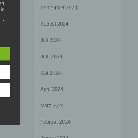
en,
September 2024
die
oder
August 2024
tung.
Juli 2024
er
Juni 2024
ung
Mai 2024
April 2024
hen,
März 2024
ng,
essen,
Februar 2024
ser