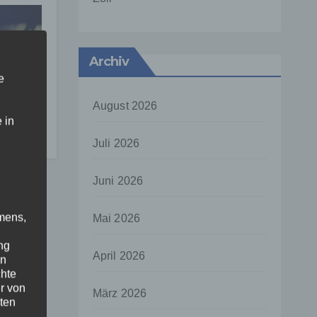
Archiv
on
e
:
August 2026
n
 in
Juli 2026
Juni 2026
mens,
Mai 2026
ng
April 2026
en
chte
r von
März 2026
ten