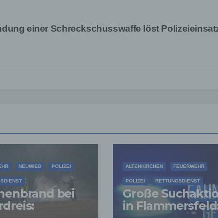
dung einer Schreckschusswaffe löst Polizeieinsat
EHR
NEUWIED
POLIZEI
ALTENKIRCHEN
FEUERWEHR
SDIENST
POLIZEI
RETTUNGSDIENST
henbrand bei
Große Suchakti
dreis:
in Flammersfeld
erwehr
Vermisste Perso