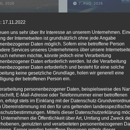
UG. 2026
7. AUG. 2026
indert
wohlbehalten
greifen auf
gefunden
dgebiet
: 17.11.2022
reuen uns sehr über Ihr Interesse an unserem Unternehmen. Ein
ng der Internetseiten ist grundsätzlich ohne jede Angabe
nenbezogener Daten möglich. Sofern eine betroffene Person
dere Services unseres Unternehmens über unsere Internetseite
uch nehmen möchte, könnte jedoch eine Verarbeitung
nenbezogener Daten erforderlich werden. Ist die Verarbeitung
nenbezogener Daten erforderlich und besteht für eine solche
beitung keine gesetzliche Grundlage, holen wir generell eine
lligung der betroffenen Person ein.
erarbeitung personenbezogener Daten, beispielsweise des Na
nschrift, E-Mail-Adresse oder Telefonnummer einer betroffenen
n, erfolgt stets im Einklang mit der Datenschutz-Grundverordnu
n Übereinstimmung mit den für uns geltenden landesspezifisch
schutzbestimmungen. Mittels dieser Datenschutzerklärung mö
 Unternehmen die Öffentlichkeit über Art, Umfang und Zweck de
rhobenen, genutzten und verarbeiteten personenbezogenen Da
mieren. Ferner werden betroffene Personen mittels dieser