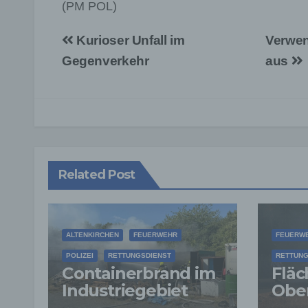
(PM POL)
Beitragsnavigation
Kurioser Unfall im
Verwen
Gegenverkehr
aus
Related Post
ALTENKIRCHEN
FEUERWEHR
FEUERW
POLIZEI
RETTUNGSDIENST
RETTUNG
Containerbrand im
Fläc
Industriegebiet
Ober
Horhausen:
Feu