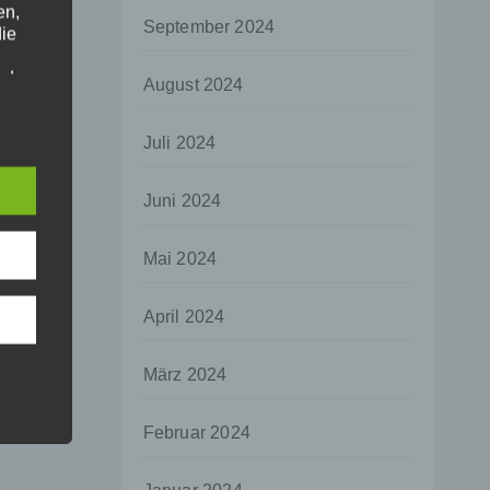
en,
September 2024
die
oder
August 2024
tung.
Juli 2024
er
Juni 2024
ung
Mai 2024
April 2024
hen,
März 2024
ng,
essen,
Februar 2024
ser