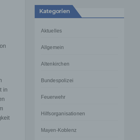
Kategorien
Aktuelles
von
Allgemein
Altenkirchen
m
Bundespolizei
 in
Feuerwehr
en
um
Hilfsorganisationen
keit
Mayen-Koblenz