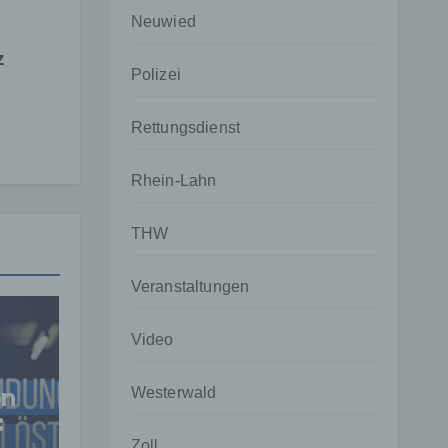
Neuwied
z
Polizei
Rettungsdienst
Rhein-Lahn
THW
Veranstaltungen
Video
on
Westerwald
:
n
Zoll