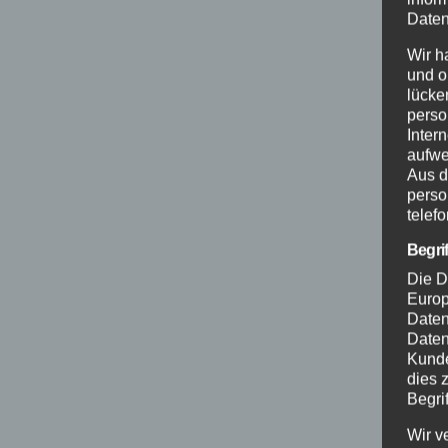
Daten
Wir h
und o
lücke
perso
Inter
aufwe
Aus d
perso
telef
Begri
Die D
Europ
Daten
Daten
Kunde
dies 
Begrif
Wir v