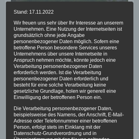
entstanden
Stand: 17.11.2022
Wir freuen uns sehr über Ihr Interesse an unserem
Unternehmen. Eine Nutzung der Internetseiten ist
FEUERWEHR
NEUWIED
RETTUNGSDIENST
grundsätzlich ohne jede Angabe
Zwei Jahre Ersthelfer-
personenbezogener Daten möglich. Sofern eine
betroffene Person besondere Services unseres
System: Rund 50 Einsätze in
Unternehmens über unsere Internetseite in
der VG Asbach
Anspruch nehmen möchte, könnte jedoch eine
2. AUG. 2026
Verarbeitung personenbezogener Daten
erforderlich werden. Ist die Verarbeitung
personenbezogener Daten erforderlich und
besteht für eine solche Verarbeitung keine
gesetzliche Grundlage, holen wir generell eine
ALTENKIRCHEN
FEUERWEHR
POLIZEI
Einwilligung der betroffenen Person ein.
RETTUNGSDIENST
Die Verarbeitung personenbezogener Daten,
Rauchentwicklung hinter
beispielsweise des Namens, der Anschrift, E-Mail-
leerstehendem Gebäude
Adresse oder Telefonnummer einer betroffenen
sorgt für Feuerwehreinsatz
Person, erfolgt stets im Einklang mit der
2. AUG. 2026
Datenschutz-Grundverordnung und in