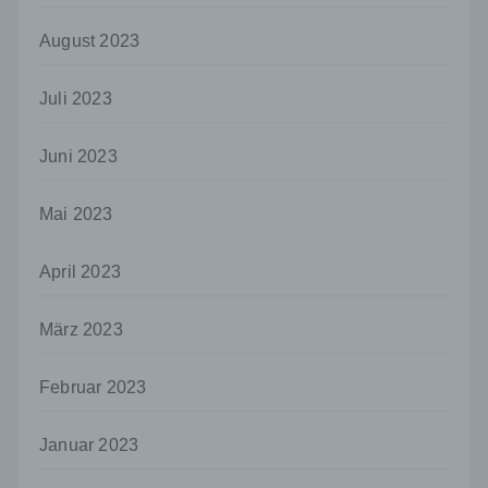
Stelle außer der betroffenen Person, dem
August 2023
Verantwortlichen, dem Auftragsverarbeiter
und den Personen, die unter der
unmittelbaren Verantwortung des
Juli 2023
Verantwortlichen oder des
Auftragsverarbeiters befugt sind, die
personenbezogenen Daten zu verarbeiten.
Juni 2023
k) Einwilligung
Mai 2023
Einwilligung ist jede von der betroffenen
Person freiwillig für den bestimmten Fall in
informierter Weise und unmissverständlich
April 2023
abgegebene Willensbekundung in Form
einer Erklärung oder einer sonstigen
März 2023
eindeutigen bestätigenden Handlung, mit der
die betroffene Person zu verstehen gibt, dass
sie mit der Verarbeitung der sie betreffenden
Februar 2023
personenbezogenen Daten einverstanden
ist.
Januar 2023
Name und Anschrift des für die Verarbeitung
Verantwortlichen