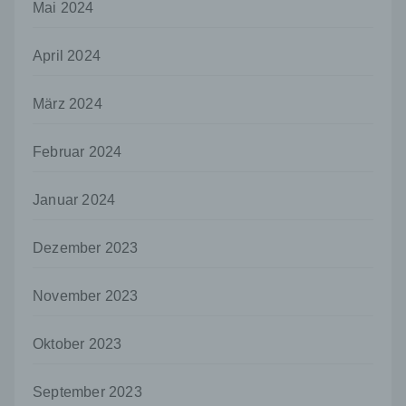
Mai 2024
Auftragsverarbeiter ist eine natürliche oder
juristische Person, Behörde, Einrichtung
oder andere Stelle, die personenbezogene
April 2024
Daten im Auftrag des Verantwortlichen
verarbeitet.
März 2024
i) Empfänger
Empfänger ist eine natürliche oder juristische
Februar 2024
Person, Behörde, Einrichtung oder andere
Stelle, der personenbezogene Daten
Januar 2024
offengelegt werden, unabhängig davon, ob
es sich bei ihr um einen Dritten handelt oder
nicht. Behörden, die im Rahmen eines
Dezember 2023
bestimmten Untersuchungsauftrags nach
dem Unionsrecht oder dem Recht der
Mitgliedstaaten möglicherweise
November 2023
personenbezogene Daten erhalten, gelten
jedoch nicht als Empfänger.
Oktober 2023
j) Dritter
Dritter ist eine natürliche oder juristische
September 2023
Person, Behörde, Einrichtung oder andere