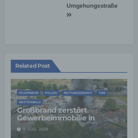
Umgehungsstraße
Related Post
FEUERWEHR
POLIZEI
RETTUNGSDIENST
THW
WESTERWALD
Großbrand zerstört
Gewerbeimmobilie in
Siershahn –
3. AUG. 2026
Millionenschaden