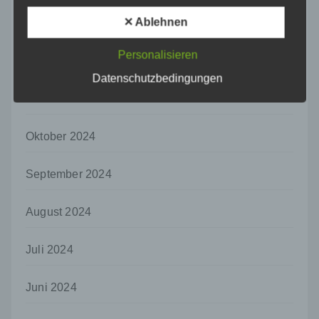
dass die personenbezogenen Daten nicht
einer identifizierten oder identifizierbaren
✕ Ablehnen
Januar 2025
natürlichen Person zugewiesen werden.
g) Verantwortlicher oder für die Verarbeitung
Personalisieren
Dezember 2024
Verantwortlicher
Datenschutzbedingungen
Verantwortlicher oder für die Verarbeitung
November 2024
Verantwortlicher ist die natürliche oder
juristische Person, Behörde, Einrichtung
oder andere Stelle, die allein oder
Oktober 2024
gemeinsam mit anderen über die Zwecke
und Mittel der Verarbeitung von
personenbezogenen Daten entscheidet.
September 2024
Sind die Zwecke und Mittel dieser
Verarbeitung durch das Unionsrecht oder
August 2024
das Recht der Mitgliedstaaten vorgegeben,
so kann der Verantwortliche
beziehungsweise können die bestimmten
Juli 2024
Kriterien seiner Benennung nach dem
Unionsrecht oder dem Recht der
Juni 2024
Mitgliedstaaten vorgesehen werden.
h) Auftragsverarbeiter