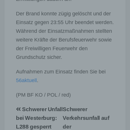
Der Brand konnte zügig gelöscht und der
Einsatz gegen 23:55 Uhr beendet werden.
Während der Einsatzmaßnahmen stellten
weitere Kräfte der Berufsfeuerwehr sowie
der Freiwilligen Feuerwehr den
Grundschutz sicher.
Aufnahmen zum Einsatz finden Sie bei
56aktuell
.
(PM BF KO / POL / red)
Beitragsnavigation
Schwerer Unfall
Schwerer
bei Westerburg:
Verkehrsunfall auf
L288 gesperrt
der