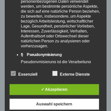
Oktober 2025
personenbezogenen Daten verwendet
werden, um bestimmte persönliche Aspekte,
die sich auf eine natürliche Person beziehen,
September 2025
zu bewerten, insbesondere, um Aspekte
bezüglich Arbeitsleistung, wirtschaftlicher
Lage, Gesundheit, persönlicher Vorlieben,
August 2025
Interessen, Zuverlässigkeit, Verhalten,
Aufenthaltsort oder Ortswechsel dieser
Juli 2025
natürlichen Person zu analysieren oder
vorherzusagen.
Juni 2025
f) Pseudonymisierung
Pseudonymisierung ist die Verarbeitung
Mai 2025
personenbezogener Daten in einer Weise,
auf welche die personenbezogenen Daten
Essenziell
Externe Dienste
ohne Hinzuziehung zusätzlicher
April 2025
Informationen nicht mehr einer spezifischen
betroffenen Person zugeordnet werden
✓ Akzeptieren
können, sofern diese zusätzlichen
März 2025
Informationen gesondert aufbewahrt werden
und technischen und organisatorischen
Auswahl speichern
Februar 2025
Maßnahmen unterliegen, die gewährleisten,