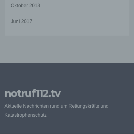
und identifiziert werden.
Oktober 2018
Durch den Einsatz von Cookies kann den Nutzern
dieser Internetseite nutzerfreundlichere Services
Juni 2017
bereitstellen, die ohne die Cookie-Setzung nicht
möglich wären.
Mittels eines Cookies können die Informationen
und Angebote auf unserer Internetseite im Sinne
des Benutzers optimiert werden. Cookies
ermöglichen uns, wie bereits erwähnt, die
Benutzer unserer Internetseite wiederzuerkennen.
Zweck dieser Wiedererkennung ist es, den
Nutzern die Verwendung unserer Internetseite zu
erleichtern. Der Benutzer einer Internetseite, die
Cookies verwendet, muss beispielsweise nicht bei
notruf112.tv
jedem Besuch der Internetseite erneut seine
Zugangsdaten eingeben, weil dies von der
Internetseite und dem auf dem Computersystem
Aktuelle Nachrichten rund um Rettungskräfte und
des Benutzers abgelegten Cookie übernommen
Katastrophenschutz
wird. Ein weiteres Beispiel ist das Cookie eines
Warenkorbes im Online-Shop. Der Online-Shop
merkt sich die Artikel, die ein Kunde in den