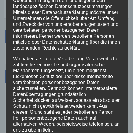
Übereinstimmung mit den für uns geltenden
landesspezifischen Datenschutzbestimmungen.
Mittels dieser Datenschutzerklärung möchte unser
Unternehmen die Öffentlichkeit über Art, Umfang
und Zweck der von uns erhobenen, genutzten und
verarbeiteten personenbezogenen Daten
Suche
informieren. Ferner werden betroffene Personen
mittels dieser Datenschutzerklärung über die ihnen
zustehenden Rechte aufgeklärt.
Wir haben als für die Verarbeitung Verantwortlicher
zahlreiche technische und organisatorische
Maßnahmen umgesetzt, um einen möglichst
Kategorien
lückenlosen Schutz der über diese Internetseite
verarbeiteten personenbezogenen Daten
sicherzustellen. Dennoch können Internetbasierte
Datenübertragungen grundsätzlich
Aktuelles
Sicherheitslücken aufweisen, sodass ein absoluter
Schutz nicht gewährleistet werden kann. Aus
Allgemein
diesem Grund steht es jeder betroffenen Person
frei, personenbezogene Daten auch auf
alternativen Wegen, beispielsweise telefonisch, an
Altenkirchen
uns zu übermitteln.