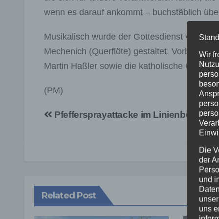
wenn es darauf ankommt – buchstäblich übe
Musikalisch wurde der Gottesdienst von Jö
Stand
Mechenich (Querflöte) gestaltet. Vorbereitet
Wir f
Nutzu
Martin Haßler sowie die katholische Gemein
perso
beson
(PM)
Anspr
perso
Beitragsnavigation
perso
Pfeffersprayattacke im Linienbus
Verar
Einwi
Die V
der A
Perso
und i
Daten
Related Post
unser
uns e
infor