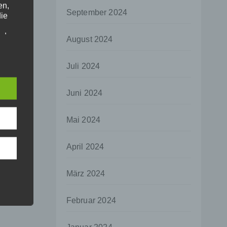
en,
September 2024
die
oder
August 2024
tung.
Juli 2024
er
Juni 2024
ung
Mai 2024
April 2024
hen,
März 2024
ng,
essen,
Februar 2024
ser