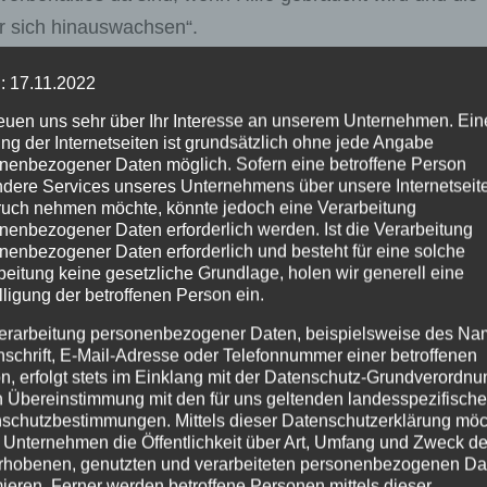
r sich hinauswachsen“.
rg Rasbach an der Orgel, Hanna Bettig (Gesang) und Ca
: 17.11.2022
 hatten ihn die evangelischen Pfarrer Heiko Ehrhardt und
reuen uns sehr über Ihr Interesse an unserem Unternehmen. Ein
ng der Internetseiten ist grundsätzlich ohne jede Angabe
dereferentin Regina Schmitz.
nenbezogener Daten möglich. Sofern eine betroffene Person
dere Services unseres Unternehmens über unsere Internetseite
uch nehmen möchte, könnte jedoch eine Verarbeitung
nenbezogener Daten erforderlich werden. Ist die Verarbeitung
nenbezogener Daten erforderlich und besteht für eine solche
Neue Rettungswache Linz ist auf dem 
beitung keine gesetzliche Grundlage, holen wir generell eine
lligung der betroffenen Person ein.
erarbeitung personenbezogener Daten, beispielsweise des Na
nschrift, E-Mail-Adresse oder Telefonnummer einer betroffenen
n, erfolgt stets im Einklang mit der Datenschutz-Grundverordnu
n Übereinstimmung mit den für uns geltenden landesspezifisch
schutzbestimmungen. Mittels dieser Datenschutzerklärung mö
 Unternehmen die Öffentlichkeit über Art, Umfang und Zweck de
rhobenen, genutzten und verarbeiteten personenbezogenen Da
mieren. Ferner werden betroffene Personen mittels dieser