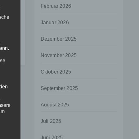
.
Februar 2026
ische
Januar 2026
on
:
Dezember 2025
n
n
ann.
November 2025
ise
Oktober 2025
 den
September 2025
e
August 2025
nsere
 Um
Juli 2025
Juni 2025