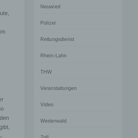
Neuwied
ute,
Polizei
him
Rettungsdienst
Rhein-Lahn
THW
Veranstaltungen
er
Video
so
aden
Westerwald
gibt,
–
Zoll