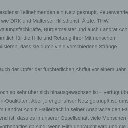
tesdienst-Teilnehmenden ein Netz geknüpft. Feuerwehrle
en wie DRK und Malterser Hilfsdienst, Ärzte, THW,
rwaltungsfachkräfte, Bürgermeister und auch Landrat Ac
amtlich für die Hilfe und Rettung ihrer Mitmenschen
isieren, dass sie durch viele verschiedene Stränge
uch der Opfer der fürchterlichen Ahrflut vor einem Jahr
och so sehr über sich hinausgewachsen ist – verfügt üb
-Qualitäten. Aber je enger unser Netz geknüpft ist, um
hm Landrat Achim Hallerbach in seiner Ansprache den F
end ist, dass es in unserer Gesellschaft viele Menschen 
e vorbehaltlos da sind, wenn Hilfe gebraucht wird und die 