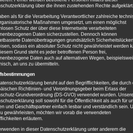
schutzerklärung über die ihnen zustehenden Rechte aufgeklärt
EHR
NEUWIED
POLIZEI
ALTENKIRCHEN
FEUERWEHR
aben als für die Verarbeitung Verantwortlicher zahlreiche techn
SDIENST
POLIZEI
RETTUNGSDIENST
rganisatorische Maßnahmen umgesetzt, um einen möglichst
henbrand bei
Große Suchakti
nlosen Schutz der über diese Internetseite verarbeiteten
dreis:
in Flammersfeld
nenbezogenen Daten sicherzustellen. Dennoch können
netbasierte Datenübertragungen grundsätzlich Sicherheitslücke
erwehr
Vermisste Perso
isen, sodass ein absoluter Schutz nicht gewährleistet werden k
UG. 2026
7. AUG. 2026
indert
wohlbehalten
iesem Grund steht es jeder betroffenen Person frei,
greifen auf
gefunden
nenbezogene Daten auch auf alternativen Wegen, beispielswe
dgebiet
onisch, an uns zu übermitteln.
ffsbestimmungen
atenschutzerklärung beruht auf den Begrifflichkeiten, die durch
äischen Richtlinien- und Verordnungsgeber beim Erlass der
schutz-Grundverordnung (DS-GVO) verwendet wurden. Unser
schutzerklärung soll sowohl für die Öffentlichkeit als auch für u
n und Geschäftspartner einfach lesbar und verständlich sein.
zu gewährleisten, möchten wir vorab die verwendeten
flichkeiten erläutern.
erwenden in dieser Datenschutzerklärung unter anderem die