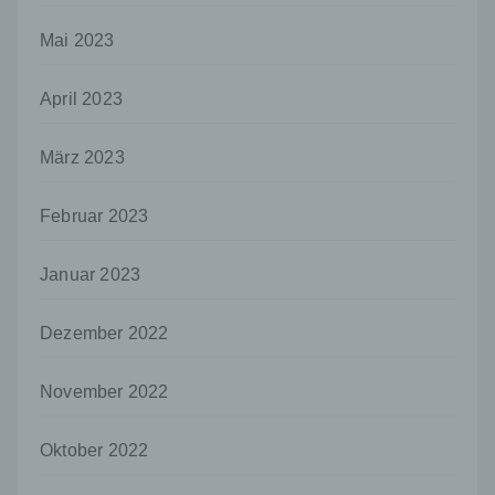
offengelegt werden, unabhängig davon, ob
es sich bei ihr um einen Dritten handelt oder
Mai 2023
nicht. Behörden, die im Rahmen eines
bestimmten Untersuchungsauftrags nach
April 2023
dem Unionsrecht oder dem Recht der
Mitgliedstaaten möglicherweise
personenbezogene Daten erhalten, gelten
März 2023
jedoch nicht als Empfänger.
j) Dritter
Februar 2023
Dritter ist eine natürliche oder juristische
Person, Behörde, Einrichtung oder andere
Januar 2023
Stelle außer der betroffenen Person, dem
Verantwortlichen, dem Auftragsverarbeiter
und den Personen, die unter der
Dezember 2022
unmittelbaren Verantwortung des
Verantwortlichen oder des
November 2022
Auftragsverarbeiters befugt sind, die
personenbezogenen Daten zu verarbeiten.
Oktober 2022
k) Einwilligung
Einwilligung ist jede von der betroffenen