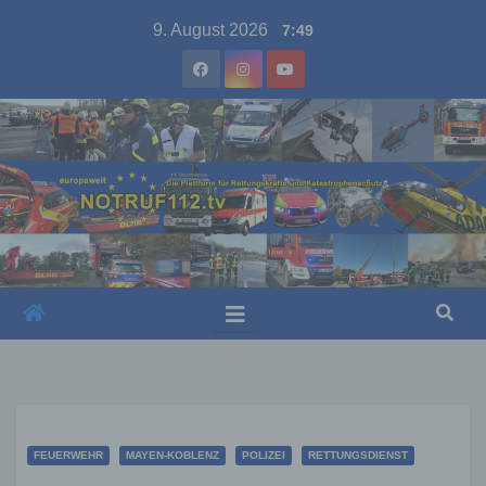
Skip
9. August 2026
7:49
to
content
FEUERWEHR
MAYEN-KOBLENZ
POLIZEI
RETTUNGSDIENST