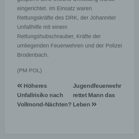
eingerichtet. Im Einsatz waren
Rettungskräfte des DRK, der Johanniter
Unfallhilfe mit einem
Rettungshubschrauber, Kräfte der
umliegenden Feuerwehren und der Polizei
Brodenbach.
(PM POL)
Beitragsnavigation
Höheres
Jugendfeuerwehr
Unfallrisiko nach
rettet Mann das
Vollmond-Nächten?
Leben