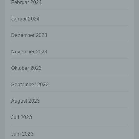
Februar 2024
und Mittel der Verarbeitung von
personenbezogenen Daten entscheidet.
Sind die Zwecke und Mittel dieser
Januar 2024
Verarbeitung durch das Unionsrecht oder
das Recht der Mitgliedstaaten vorgegeben,
so kann der Verantwortliche
Dezember 2023
beziehungsweise können die bestimmten
Kriterien seiner Benennung nach dem
November 2023
Unionsrecht oder dem Recht der
Mitgliedstaaten vorgesehen werden.
Oktober 2023
h) Auftragsverarbeiter
Auftragsverarbeiter ist eine natürliche oder
September 2023
juristische Person, Behörde, Einrichtung
oder andere Stelle, die personenbezogene
Daten im Auftrag des Verantwortlichen
August 2023
verarbeitet.
i) Empfänger
Juli 2023
Empfänger ist eine natürliche oder juristische
Person, Behörde, Einrichtung oder andere
Juni 2023
Stelle, der personenbezogene Daten