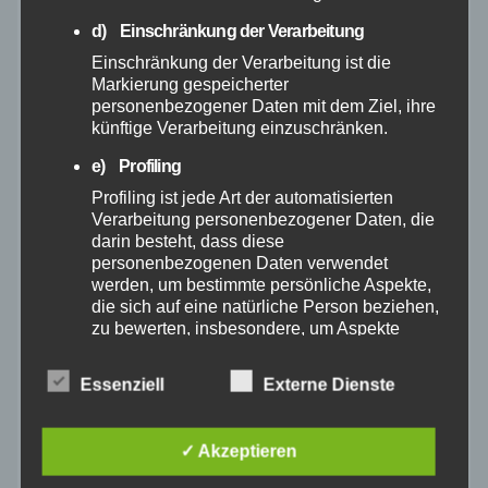
Juli 2025
d) Einschränkung der Verarbeitung
Juni 2025
Einschränkung der Verarbeitung ist die
Markierung gespeicherter
personenbezogener Daten mit dem Ziel, ihre
Mai 2025
künftige Verarbeitung einzuschränken.
e) Profiling
April 2025
Profiling ist jede Art der automatisierten
Verarbeitung personenbezogener Daten, die
März 2025
darin besteht, dass diese
personenbezogenen Daten verwendet
werden, um bestimmte persönliche Aspekte,
Februar 2025
die sich auf eine natürliche Person beziehen,
zu bewerten, insbesondere, um Aspekte
Januar 2025
bezüglich Arbeitsleistung, wirtschaftlicher
Lage, Gesundheit, persönlicher Vorlieben,
Essenziell
Externe Dienste
Interessen, Zuverlässigkeit, Verhalten,
Dezember 2024
Aufenthaltsort oder Ortswechsel dieser
natürlichen Person zu analysieren oder
✓ Akzeptieren
vorherzusagen.
November 2024