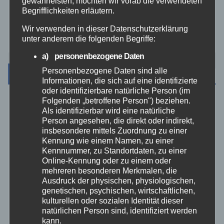
gewährleisten, möchten wir vorab die verwendeten
Westerwald
Begrifflichkeiten erläutern.
Wir verwenden in dieser Datenschutzerklärung
Zoll
unter anderem die folgenden Begriffe:
a) personenbezogene Daten
Personenbezogene Daten sind alle
Archiv
Informationen, die sich auf eine identifizierte
oder identifizierbare natürliche Person (im
Folgenden „betroffene Person") beziehen.
August 2026
Als identifizierbar wird eine natürliche
Person angesehen, die direkt oder indirekt,
insbesondere mittels Zuordnung zu einer
Juli 2026
Kennung wie einem Namen, zu einer
Kennnummer, zu Standortdaten, zu einer
Juni 2026
Online-Kennung oder zu einem oder
mehreren besonderen Merkmalen, die
Ausdruck der physischen, physiologischen,
Mai 2026
genetischen, psychischen, wirtschaftlichen,
kulturellen oder sozialen Identität dieser
natürlichen Person sind, identifiziert werden
April 2026
kann.