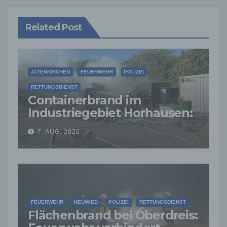
Related Post
ALTENKIRCHEN
FEUERWEHR
POLIZEI
RETTUNGSDIENST
Containerbrand im
Industriegebiet Horhausen:
Feuerwehr verhindert
7. AUG. 2026
weitere Ausbreitung
FEUERWEHR
NEUWIED
POLIZEI
RETTUNGSDIENST
Flächenbrand bei Oberdreis: