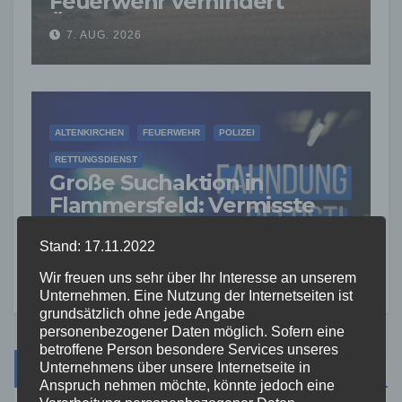
Feuerwehr verhindert
Übergreifen auf Waldgebiet
7. AUG. 2026
ALTENKIRCHEN
FEUERWEHR
POLIZEI
RETTUNGSDIENST
Große Suchaktion in
Flammersfeld: Vermisste
Person wohlbehalten
7. AUG. 2026
gefunden
Stand: 17.11.2022
Wir freuen uns sehr über Ihr Interesse an unserem
Unternehmen. Eine Nutzung der Internetseiten ist
grundsätzlich ohne jede Angabe
personenbezogener Daten möglich. Sofern eine
betroffene Person besondere Services unseres
Suche
Unternehmens über unsere Internetseite in
Anspruch nehmen möchte, könnte jedoch eine